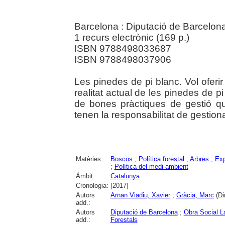
Barcelona : Diputació de Barcelona
1 recurs electrònic (169 p.)
ISBN 9788498033687
ISBN 9788498037906
Les pinedes de pi blanc. Vol oferir 
realitat actual de les pinedes de p
de bones pràctiques de gestió qu
tenen la responsabilitat de gestion
Matèries:
Boscos
;
Política forestal
;
Arbres
;
Exp
;
Política del medi ambient
Àmbit:
Catalunya
Cronologia:
[2017]
Autors
Arnan Viadiu, Xavier
;
Gràcia, Marc
(Dir
add.:
Autors
Diputació de Barcelona
;
Obra Social L
add.:
Forestals