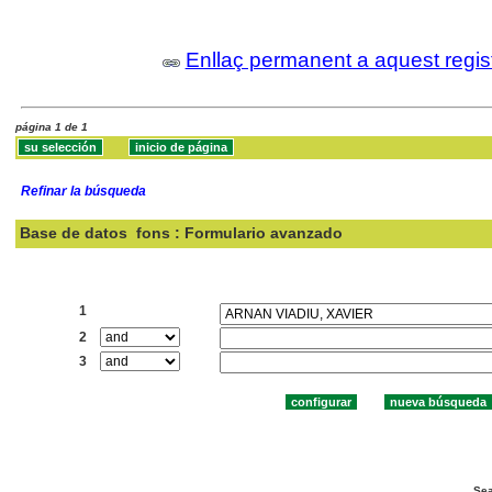
Enllaç permanent a aquest regis
página 1 de 1
Refinar la búsqueda
Base de datos
fons : Formulario avanzado
Buscar:
1
2
3
Sea