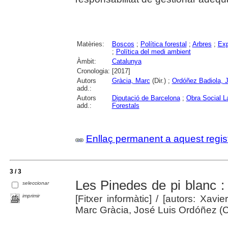
Matèries:
Boscos
;
Política forestal
;
Arbres
;
Exp
;
Política del medi ambient
Àmbit:
Catalunya
Cronologia:
[2017]
Autors
Gràcia, Marc
(Dir.) ;
Ordóñez Badiola, 
add.:
Autors
Diputació de Barcelona
;
Obra Social L
add.:
Forestals
Enllaç permanent a aquest regis
3 / 3
Les Pinedes de pi blanc :
seleccionar
imprimir
[Fitxer informàtic]
/ [autors: Xavier
Marc Gràcia, José Luis Ordóñez (