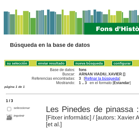
Búsqueda en la base de datos
Base de datos:
fons
Buscar:
ARNAN VIADIU, XAVIER []
Referencias encontradas:
3
[
Refinar la búsqueda
]
Mostrando:
1 .. 3
en el formato [
Estandar
]
página 1 de 1
1 / 3
Les Pinedes de pinassa :
seleccionar
imprimir
[Fitxer informàtic]
/ [autors: Xavier
[et al.]