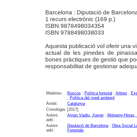
Barcelona : Diputació de Barcelona
1 recurs electrònic (169 p.)
ISBN 9878498034354
ISBN 9788498038033
Aquesta publicació vol oferir una visi
actual de les pinedes de pinass
bones pràctiques de gestió que pode
responsabilitat de gestionar adequ
Matèries:
Boscos
;
Política forestal
;
Arbres
;
Exp
;
Política del medi ambient
Àmbit:
Catalunya
Cronologia:
[2017]
Autors
Arnan Viadiu, Xavier
;
Molowny-Horas, 
add.:
Autors
Diputació de Barcelona
;
Obra Social L
add.:
Forestals