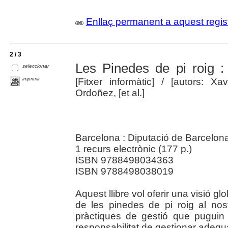
Enllaç permanent a aquest regis
2 / 3
Les Pinedes de pi roig :
seleccionar
imprimir
[Fitxer informàtic]
/ [autors: Xa
Ordoñez, [et al.]
Barcelona : Diputació de Barcelona
1 recurs electrònic (177 p.)
ISBN 9788498034363
ISBN 9788498038019
Aquest llibre vol oferir una visió glob
de les pinedes de pi roig al no
pràctiques de gestió que puguin 
responsabilitat de gestionar adequ