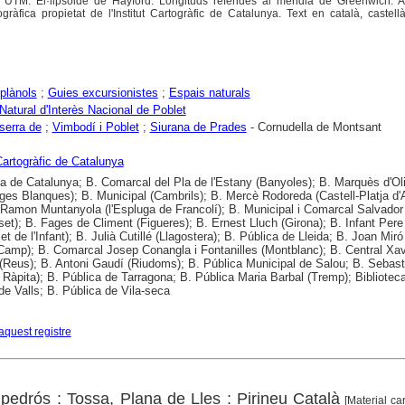
. UTM. El·lipsoide de Hayford. Longituds referides al meridià de Greenwich. Al
gràfica propietat de l'Institut Cartogràfic de Catalunya. Text en català, castellà
plànols
;
Guies excursionistes
;
Espais naturals
Natural d'Interès Nacional de Poblet
serra de
;
Vimbodí i Poblet
;
Siurana de Prades
- Cornudella de Montsant
 Cartogràfic de Catalunya
ca de Catalunya; B. Comarcal del Pla de l'Estany (Banyoles); B. Marquès d'Oli
ges Blanques); B. Municipal (Cambrils); B. Mercè Rodoreda (Castell-Platja d'A
amon Muntanyola (l'Espluga de Francolí); B. Municipal i Comarcal Salvado
lset); B. Fages de Climent (Figueres); B. Ernest Lluch (Girona); B. Infant Pere
et de l'Infant); B. Julià Cutillé (Llagostera); B. Pública de Lleida; B. Joan Mir
 Camp); B. Comarcal Josep Conangla i Fontanilles (Montblanc); B. Central Xav
Reus); B. Antoni Gaudí (Riudoms); B. Pública Municipal de Salou; B. Sebast
 Ràpita); B. Pública de Tarragona; B. Pública Maria Barbal (Tremp); Bibliotec
de Valls; B. Pública de Vila-seca
aquest registre
pedrós : Tossa, Plana de Lles : Pirineu Català
[Material car