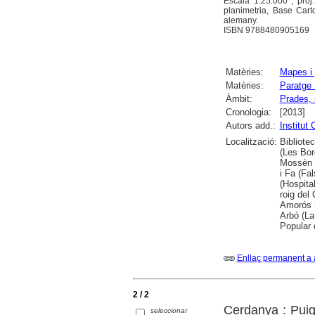
Escala 1:25.000 ; proj
planimetria, Base Carto
alemany.
ISBN 9788480905169
Matèries:
Mapes i 
Matèries:
Paratge 
Àmbit:
Prades, 
Cronologia:
[2013]
Autors add.:
Institut
Localització:
Bibliote
(Les Bor
Mossèn R
i Fa (Fa
(Hospital
roig del
Amorós (
Arbó (La
Popular 
Enllaç permanent a 
2 / 2
Cerdanya : Puig
seleccionar