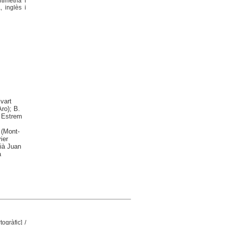
timetria i
, inglès i
vart
ro); B.
r Estrem
ó (Mont-
ier
ià Juan
a
togràfic]
/