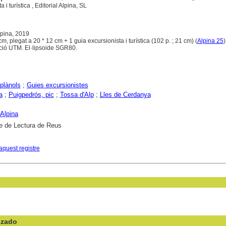
 i turística , Editorial Alpina, SL
Alpina, 2019
cm, plegat a 20 * 12 cm + 1 guia excursionista i turística (102 p. ; 21 cm) (
Alpina 25
ció UTM. El·lipsoide SGR80.
plànols
;
Guies excursionistes
a
;
Puigpedrós, pic
;
Tossa d'Alp
;
Lles de Cerdanya
 Alpina
e de Lectura de Reus
aquest registre
nzado