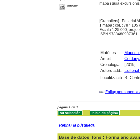
mapa i guia excursionista
imprimir
[Granollers] : Editorial 
1 mapa : col. ; 78 * 105 
Escala 1:25 000; projec
ISBN 9788480907361
Matèries:
Mapes i 
Àmbit:
Cerdany
Cronologia:
[2019]
Autors add.:
Editorial
Localització:
B. Centr
Enllaç permanent a 
página 1 de 1
Refinar la búsqueda
Base de datos
fons : Formulario ava