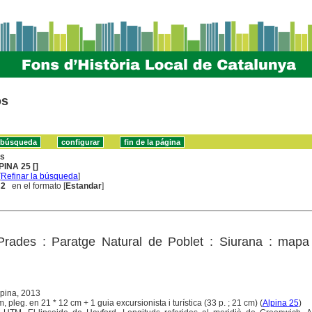
os
ns
PINA 25 []
[
Refinar la búsqueda
]
 2
en el formato [
Estandar
]
rades : Paratge Natural de Poblet : Siurana : mapa 
Alpina, 2013
m, pleg. en 21 * 12 cm + 1 guia excursionista i turística (33 p. ; 21 cm) (
Alpina 25
)