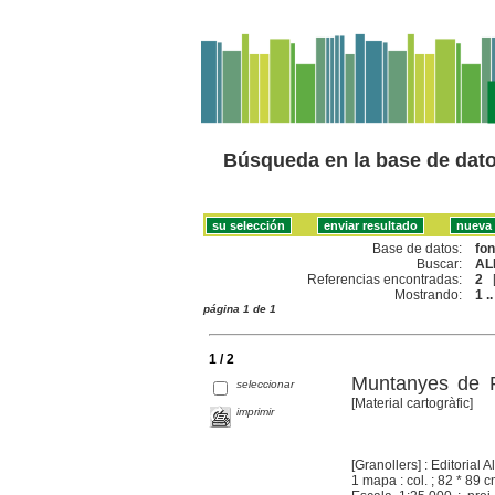
Búsqueda en la base de dat
Base de datos:
fo
Buscar:
AL
Referencias encontradas:
2
Mostrando:
1 ..
página 1 de 1
1 / 2
Muntanyes de P
seleccionar
[Material cartogràfic]
imprimir
[Granollers] : Editorial 
1 mapa : col. ; 82 * 89 c