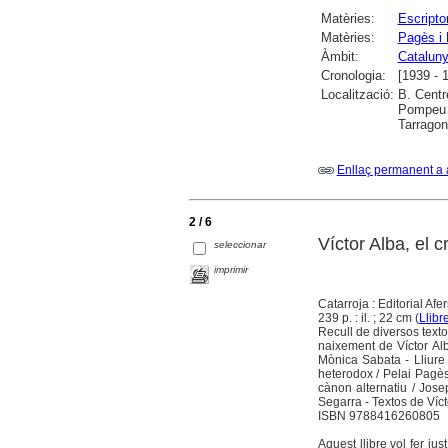
Matèries:
Escripto
Matèries:
Pagès i 
Àmbit:
Catalun
Cronologia:
[1939 - 
Localització:
B. Centr
Pompeu F
Tarrago
Enllaç permanent a 
2 / 6
Víctor Alba, el c
seleccionar
imprimir
Catarroja : Editorial Afe
239 p. : il. ; 22 cm (
Llibr
Recull de diversos texto
naixement de Víctor Al
Mònica Sabata - Lliure 
heterodox / Pelai Pagès
cànon alternatiu / Jos
Segarra - Textos de Vícto
ISBN 9788416260805
Aquest llibre vol fer jus