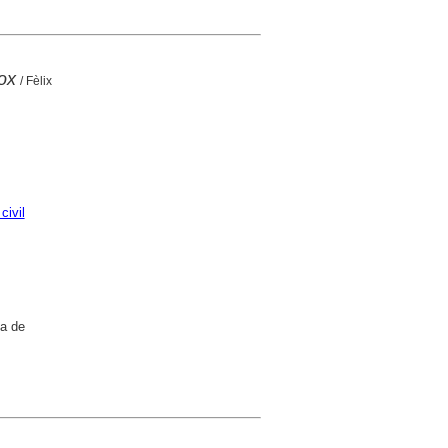
dox
/ Fèlix
civil
ma de