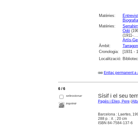
Matèries:
Entrevis
Biografi
Matèries:
Serrahima
Odó
(190
(1911-...
Artís-Gen
Àmbit:
Tarrago
Cronologia:
[1931 - 
Localització:
Bibliote
Enllaç permanent a 
6 / 6
Sísif i el seu te
seleccionar
Pagès i Elies, Pere
(
Alb
imprimir
Barcelona : Laertes, 19
288 p. : il. ; 20 cm
ISBN 84-7584-137-6