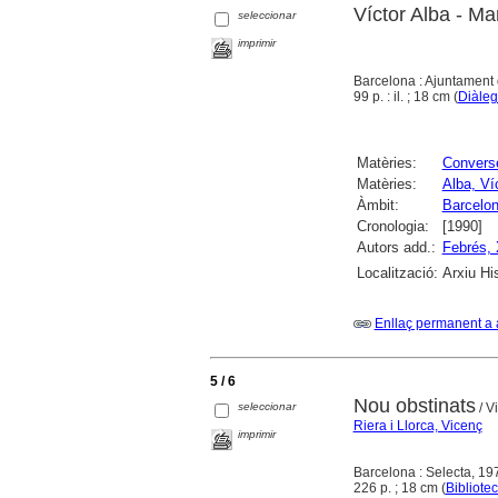
Víctor Alba - M
seleccionar
imprimir
Barcelona : Ajuntament 
99 p. : il. ; 18 cm (
Diàleg
Matèries:
Convers
Matèries:
Alba, Ví
Àmbit:
Barcelo
Cronologia:
[1990]
Autors add.:
Febrés, 
Localització:
Arxiu Hi
Enllaç permanent a 
5 / 6
Nou obstinats
seleccionar
/ V
Riera i Llorca, Vicenç
imprimir
Barcelona : Selecta, 19
226 p. ; 18 cm (
Bibliote