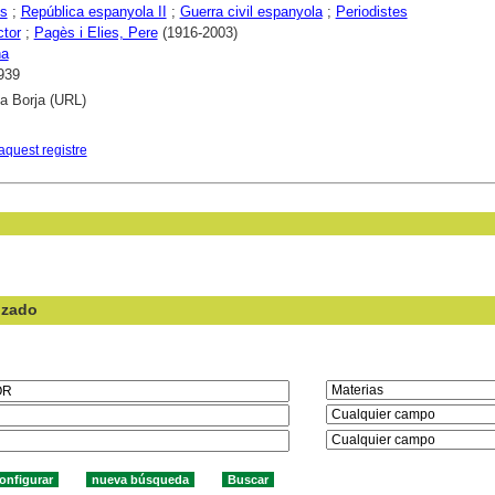
s
;
República espanyola II
;
Guerra civil espanyola
;
Periodistes
ctor
;
Pagès i Elies, Pere
(1916-2003)
na
939
ca Borja (URL)
aquest registre
nzado
en el campo: