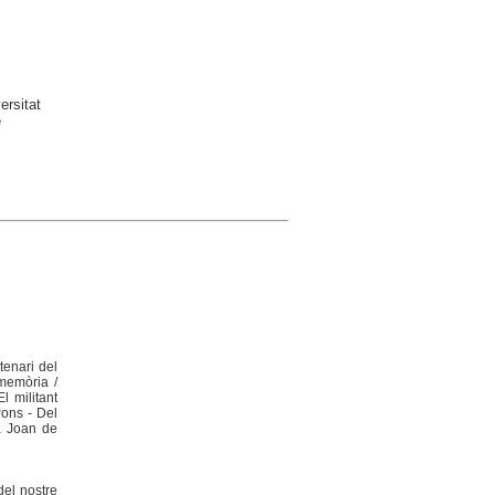
ersitat
e
tenari del
 memòria /
l militant
Pons - Del
a Joan de
del nostre