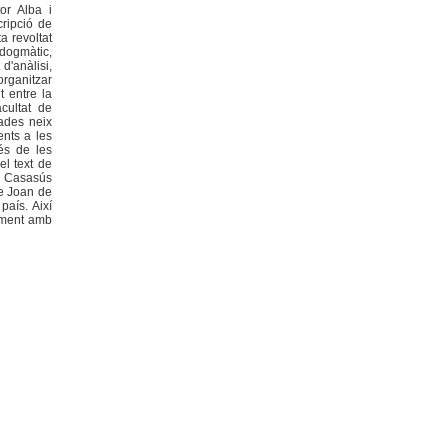
or Alba i
cripció de
a revoltat
idogmàtic,
d'anàlisi,
organitzar
 entre la
cultat de
nades neix
ents a les
vés de les
el text de
M. Casasús
re Joan de
país. Així
tament amb