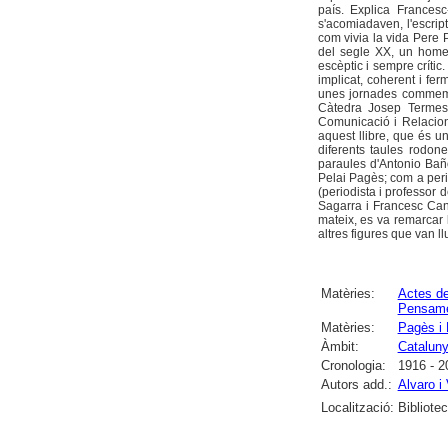
país. Explica Frances
s'acomiadaven, l'escript
com vivia la vida Pere P
del segle XX, un home q
escèptic i sempre crític
implicat, coherent i fe
unes jornades commemor
Càtedra Josep Termes 
Comunicació i Relacion
aquest llibre, que és u
diferents taules rodone
paraules d'Antonio Baños
Pelai Pagès; com a perio
(periodista i professo
Sagarra i Francesc Canos
mateix, es va remarcar l
altres figures que van llu
Matèries:
Actes d
Pensamen
Matèries:
Pagès i 
Àmbit:
Catalun
Cronologia:
1916 - 2
Autors add.:
Alvaro i
Localització:
Bibliote