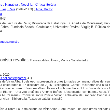
rs
;
Narrativa
;
Novel·la
;
Crítica literària
Elies, Pere
(1916-2003) ;
Alba, Víctor
ya
1945]
e de Lectura de Reus; Biblioteca de Catalunya; B. Abadia de Montserrat; Univ
abra; Fundació Bosch i Cardellach; Universitat Rovira i Virgili; B. Pública d
na
aquest registre
ronista revoltat
/ Francesc-Marc Álvaro, Mònica Sabata (ed.)
rs, 2020
es del contemporani
, 41)
s de Víctor Alba, i dels escrits presentats a unes jornades commemoratives del cen
ba celebrades el 27 d'octubre de 2016. Bibliografia. Conté: Recuperar una altra
i a contracorrent / Francesc-Marc Álvaro - Un home lliure / Lluís Juste de Nin - E
 i Blanch - Una veu profètica / Antonio Baños - L'espectador combatent / Agustí 
ep M. Casasús - Conversa sobre l'oncle Víctor : entrevista de Francesc Canosa 
r Alba - Bibliografia. Textos en català i castellà.
tícia a l'obra i a la trajectòria de Víctor Alba (Pere Pagès), un dels grans oblidats 