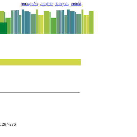
português
|
english
|
français
|
català
p. 267-276