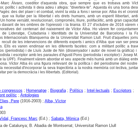
c-Marc Álvaro, coeditor d'aquesta obra, que sempre que es trobava amb Víct
or, polític i activista li deia adeu i afegia: "diverteix-te". Aquesta és una bona des
agès: des del plaer i el combat, vivint la vida a fons i sense por. Alba és el cronist
ue va lluitar per la llibertat i els drets humans, amb un esperit llibertari, ant
. Un home versàtil, revolucionari, compromès, lliure, polifacètic, amb gran capacitat 
rm davant de les ombres de l'opressió i la tirania. El 27 d'octubre de 2016 vàrem 
atives del centenari del naixement de Víctor Alba. Ho vàrem fer conjuntament
de Lideratge, Ciutadania i Identitats de la Universitat de Barcelona i la Fa
s Internacionals Blanquerna de la Universitat Ramon Llull. Fruit d'aquelles jor
n recull de les intervencions de diferents experts i amics d'Alba que van ser pres
s. Ells es varen endinsar en les diferents facetes: com a militant polític a tra
 (periodista) i de Lluís Juste de Nin (dissenyador i autor de novel·la gràfica) i 
dista i escriptor amb les paraules d'Agustí Pons (periodista i escriptor) i Josep 
r de la UPF). Finalment vàrem abordar el seu aspecte més humà amb un diàleg ent
a. Víctor Alba és una figura rellevant de la política i del periodisme del nostre 
a necessitat d'incorporar la seva trajectòria a la nostra memòria col·lectiva, jun
itar per la democràcia i les llibertats. (Editorial).
e congressos
;
Homenatge
;
Biografia
;
Polítics
;
Intel·lectuals
;
Escriptors
;
t polític
;
Antologies
Elies, Pere
(1916-2003) ;
Alba, Víctor
ya
003
 Vidal, Francesc Marc
(Ed.) ;
Sabata, Mònica
(Ed.)
ca de Catalunya; B. Abadia de Montserrat; Universitat Ramon Llull