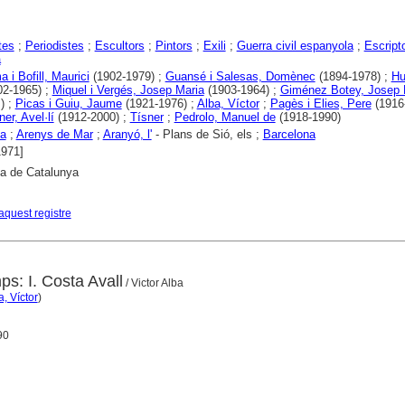
tes
;
Periodistes
;
Escultors
;
Pintors
;
Exili
;
Guerra civil espanyola
;
Escript
a
 i Bofill, Maurici
(1902-1979) ;
Guansé i Salesas, Domènec
(1894-1978) ;
Hu
2-1965) ;
Miquel i Vergés, Josep Maria
(1903-1964) ;
Giménez Botey, Josep 
.) ;
Picas i Guiu, Jaume
(1921-1976) ;
Alba, Víctor
;
Pagès i Elies, Pere
(1916-
er, Avel·lí
(1912-2000) ;
Tísner
;
Pedrolo, Manuel de
(1918-1990)
na
;
Arenys de Mar
;
Aranyó, l'
- Plans de Sió, els ;
Barcelona
1971]
ca de Catalunya
aquest registre
mps: I. Costa Avall
/ Victor Alba
a, Víctor
)
90