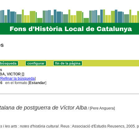
os
ns
BA, VICTOR []
[
Refinar la búsqueda
]
 6
en el formato [
Estandar
]
talana de postguerra de Víctor Alba
/ [Pere Anguera]
s i les arts : notes d'història cultural
. Reus : Associació d'Estudis Reusencs, 2005. 