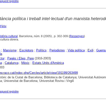
aquest registre
itància política i treball intel·lectual d'un marxista hetero
Fèlix
stòria cultural
. Barcelona, núm. 8 (2005) , p. 302-309 (
Ressenyes
)
cultura obrera.
a
;
Marxisme
;
Escriptors
;
Polítics
;
Periodistes
;
Vida política
;
Exili
;
Guerra 
la
ctor
;
Pagès i Elies, Pere
(1916-2003)
na
;
Catalunya
;
Mèxic
;
Estats Units d'Amèrica
003
ww.raco.cat/index.php/Cercles/article/view/191199/263499
stòric de la Ciutat de Barcelona; Biblioteca de Catalunya; Universitat Autòno
; Universitat de Barcelona; Universitat Rovira i Virgili
aquest registre