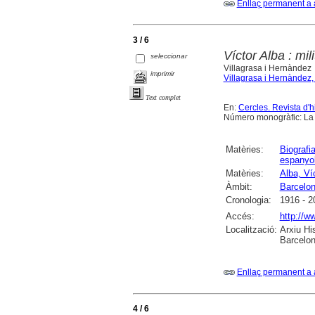
Enllaç permanent a 
3 / 6
Víctor Alba : mil
seleccionar
Villagrasa i Hernàndez
imprimir
Villagrasa i Hernàndez, 
Text complet
En:
Cercles. Revista d'hi
Número monogràfic: La 
Matèries:
Biografi
espanyo
Matèries:
Alba, Ví
Àmbit:
Barcelo
Cronologia:
1916 - 2
Accés:
http://w
Localització:
Arxiu Hi
Barcelona
Enllaç permanent a 
4 / 6