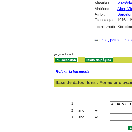
Matèries:
Memòrie
Matèries:
Alba, Ví
Àmbit:
Barcelo
Cronologia:
1916 - 1
Localització:
Bibliote
Enllaç permanent a 
página 1 de 1
Refinar la búsqueda
Base de datos
fons : Formulario ava
Buscar:
1
2
3