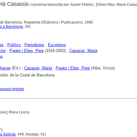
arià Casasús
/ conversa transcrita per Xavier Febrés ; [Víctor Alba, Marià Casa
de Barcelona. Regidoria d'Edicions i Publicacions, 1990
s a Barcelona
, 39)
es
;
Polítics
;
Periodistes
;
Escriptors
ctor
;
Pagès i Elies, Pere
(1916-2003) ;
Casasús, Marià
na
Xavier
(Ed.) ;
Casasús, Marià
;
Pagès i Elies, Pere
(Alba, Víctor)
stòric de la Ciutat de Barcelona
aquest registre
icenç Riera Llorca
71
ca Selecta
, 449. Assaigs, 41)