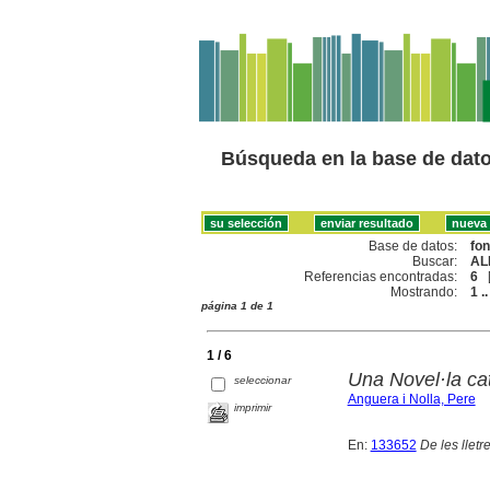
Búsqueda en la base de dat
Base de datos:
fo
Buscar:
AL
Referencias encontradas:
6
Mostrando:
1 ..
página 1 de 1
1 / 6
Una Novel·la ca
seleccionar
Anguera i Nolla, Pere
imprimir
En:
133652
De les lletre