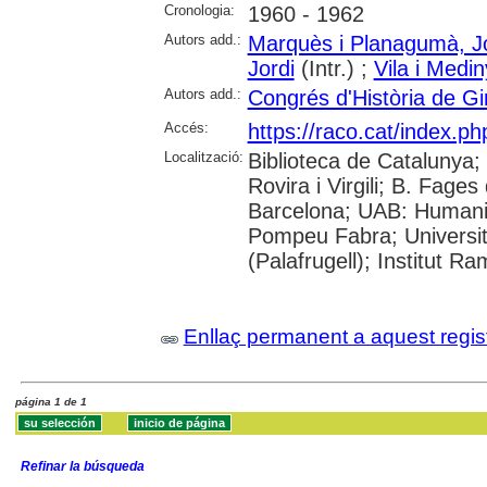
Cronologia:
1960 - 1962
Autors add.:
Marquès i Planagumà, J
Jordi
(Intr.) ;
Vila i Medi
Autors add.:
Congrés d'Història de Gi
Accés:
https://raco.cat/index.p
Localització:
Biblioteca de Catalunya; 
Rovira i Virgili; B. Fage
Barcelona; UAB: Humanit
Pompeu Fabra; Universita
(Palafrugell); Institut 
Enllaç permanent a aquest regis
página 1 de 1
Refinar la búsqueda