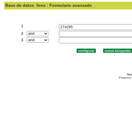
Base de datos
fons : Formulario avanzado
Buscar:
1
2
3
Sea
Powered