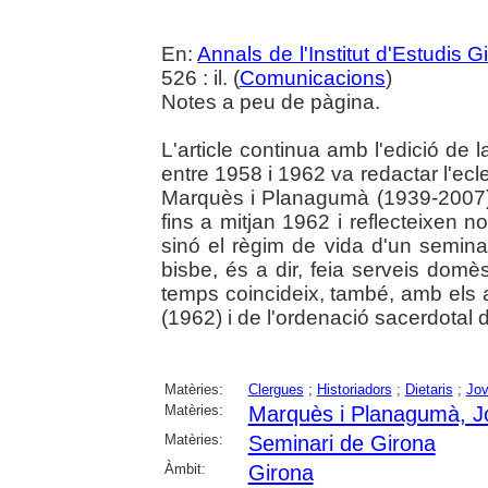
En:
Annals de l'Institut d'Estudis G
526 : il. (
Comunicacions
)
Notes a peu de pàgina.
L'article continua amb l'edició de 
entre 1958 i 1962 va redactar l'ecle
Marquès i Planagumà (1939-2007)
fins a mitjan 1962 i reflecteixen no
sinó el règim de vida d'un semina
bisbe, és a dir, feia serveis domès
temps coincideix, també, amb els any
(1962) i de l'ordenació sacerdotal 
Matèries:
Clergues
;
Historiadors
;
Dietaris
;
Jov
Matèries:
Marquès i Planagumà, J
Matèries:
Seminari de Girona
Àmbit:
Girona