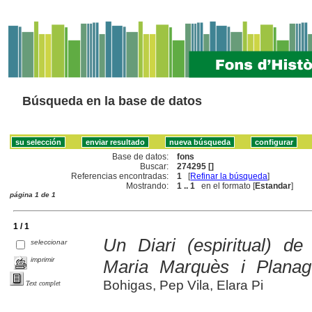
Búsqueda en la base de datos
Base de datos:
fons
Buscar:
274295 []
Referencias encontradas:
1
[
Refinar la búsqueda
]
Mostrando:
1 .. 1
en el formato [
Estandar
]
página 1 de 1
1 / 1
Un Diari (espiritual) d
seleccionar
imprimir
Maria Marquès i Planag
Bohigas, Pep Vila, Elara Pi
Text complet