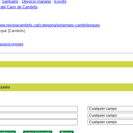
;
Santuaris
;
Devoció mariana
;
Exvots
 del Camí de Cambrils
s
www.revistacambrils.cat/categoria/estampes-cambrilenques
ipal (Cambrils)
aquest registre
nzado
en el campo: