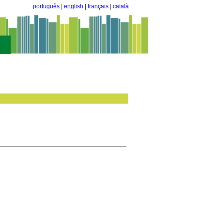
português
|
english
|
français
|
català