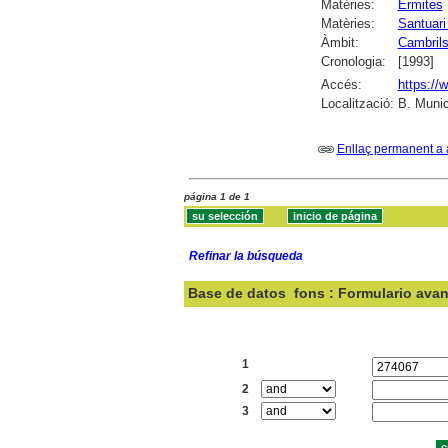
Matèries:
Ermites
Matèries:
Santuari
Àmbit:
Cambril
Cronologia:
[1993]
Accés:
https://
Localització:
B. Munic
Enllaç permanent a 
página 1 de 1
Refinar la búsqueda
Base de datos
fons : Formulario ava
Buscar:
1
2
3