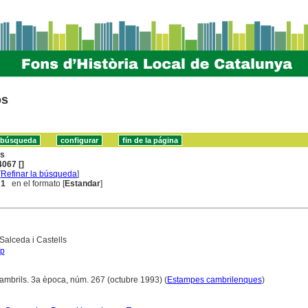
os
ns
067 []
[
Refinar la búsqueda
]
 1
en el formato [
Estandar
]
Salceda i Castells
ep
Cambrils. 3a època, núm. 267 (octubre 1993) (
Estampes cambrilenques
)