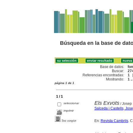
Búsqueda en la base de dat
Base de datos:
fo
Buscar:
274
Referencias encontradas:
1
Mostrando:
1 ..
página 1 de 1
1 / 1
Els Exvots
seleccionar
/ Josep 
Salceda i Castells, Jos
imprimir
En:
Revista Cambrils
. 
Text complet