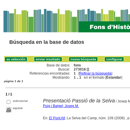
Búsqueda en la base de datos
Base de datos:
fons
Buscar:
273016 []
Referencias encontradas:
1
[
Refinar la búsqueda
]
Mostrando:
1 .. 1
en el formato [
Estandar
]
página 1 de 1
1 / 1
Presentació Passió de la Selva
seleccionar
/ Josep M
Puig i Baiget, Josep M.
imprimir
En:
El Pont Alt
. La Selva del Camp, núm. 109 (2008) , p