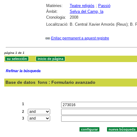
Matèries:
Teatre religiós
;
Passió
Àmbit:
Selva del Camp, la
Cronologia:
2008
Localització:
B. Central Xavier Amorós (Reus); B. 
Enllaç permanent a aquest registre
página 1 de 1
Refinar la búsqueda
Base de datos
fons : Formulario avanzado
Buscar:
1
2
3