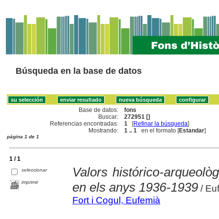
Búsqueda en la base de datos
Base de datos:
fons
Buscar:
272951 []
Referencias encontradas:
1
[
Refinar la búsqueda
]
Mostrando:
1 .. 1
en el formato [
Estandar
]
página 1 de 1
1 / 1
Valors histórico-arqueolò
seleccionar
imprimir
en els anys 1936-1939
/ Euf
Fort i Cogul, Eufemià