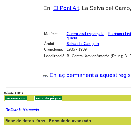
En:
El Pont Alt
. La Selva del Camp,
Matèries:
Guerra civil espanyola
;
Patrimoni histò
guerra
Àmbit:
Selva del Camp, la
Cronologia:
1936 - 1939
Localització:
B. Central Xavier Amorós (Reus); B. 
Enllaç permanent a aquest regis
página 1 de 1
Refinar la búsqueda
Base de datos
fons : Formulario avanzado