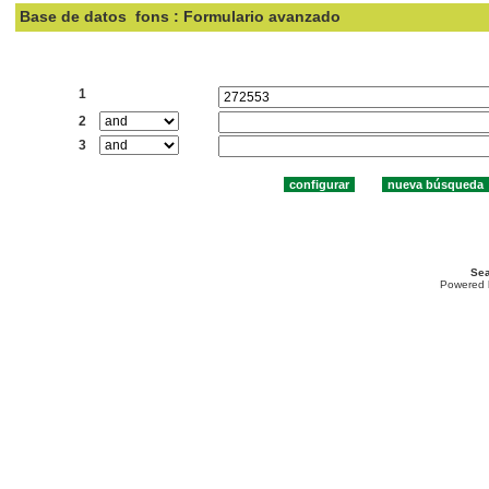
Base de datos
fons : Formulario avanzado
Buscar:
1
2
3
Sea
Powered