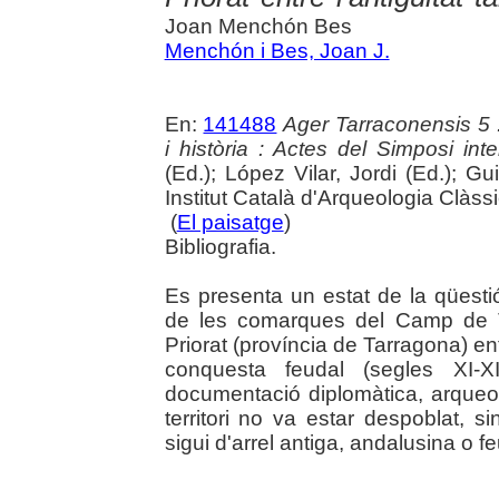
Joan Menchón Bes
Menchón i Bes, Joan J.
En:
141488
Ager Tarraconensis 5 :
i història : Actes del Simposi int
(Ed.); López Vilar, Jordi (Ed.); Gu
Institut Català d'Arqueologia Clàss
(
El paisatge
)
Bibliografia.
Es presenta un estat de la qüest
de les comarques del Camp de T
Priorat (província de Tarragona) en
conquesta feudal (segles XI-X
documentació diplomàtica, arqueol
territori no va estar despoblat, s
sigui d'arrel antiga, andalusina o fe