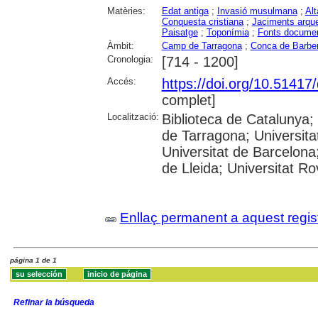
Matèries:
Edat antiga
;
Invasió musulmana
;
Alt
Conquesta cristiana
;
Jaciments arqu
Paisatge
;
Toponímia
;
Fonts documen
Àmbit:
Camp de Tarragona
;
Conca de Barbe
Cronologia:
[714 - 1200]
Accés:
https://doi.org/10.5141
complet]
Localització:
Biblioteca de Catalunya
de Tarragona; Universit
Universitat de Barcelona;
de Lleida; Universitat Rovi
Enllaç permanent a aquest regis
página 1 de 1
Refinar la búsqueda