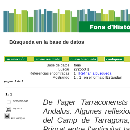
Búsqueda en la base de datos
Base de datos:
fons
Buscar:
272553 []
Referencias encontradas:
1
[
Refinar la búsqueda
]
Mostrando:
1 .. 1
en el formato [
Estandar
]
página 1 de 1
1 / 1
De l'ager Tarraconenst
seleccionar
imprimir
Andalus. Algunes reflexi
del Camp de Tarragona,
Text complet
Priorat entre l'antiguitat 