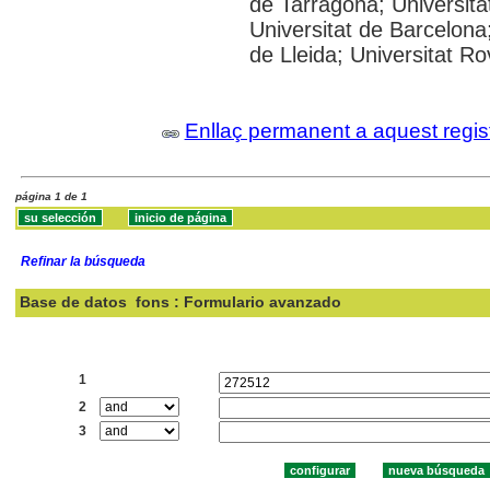
de Tarragona; Universit
Universitat de Barcelona;
de Lleida; Universitat Rovi
Enllaç permanent a aquest regis
página 1 de 1
Refinar la búsqueda
Base de datos
fons : Formulario avanzado
Buscar:
1
2
3