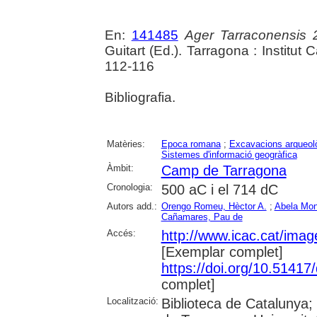
En:
141485
Ager Tarraconensis 
Guitart (Ed.). Tarragona : Institut
112-116
Bibliografia.
Matèries:
Epoca romana
;
Excavacions arqueol
Sistemes d'informació geogràfica
Àmbit:
Camp de Tarragona
Cronologia:
500 aC i el 714 dC
Autors add.:
Orengo Romeu, Hèctor A.
;
Abela Mon
Cañamares, Pau de
Accés:
http://www.icac.cat/image
[Exemplar complet]
https://doi.org/10.5141
complet]
Localització:
Biblioteca de Catalunya