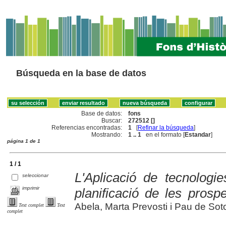
Búsqueda en la base de datos
Base de datos:
fons
Buscar:
272512 []
Referencias encontradas:
1
[
Refinar la búsqueda
]
Mostrando:
1 .. 1
en el formato [
Estandar
]
página 1 de 1
1 / 1
L'Aplicació de tecnolo
seleccionar
imprimir
planificació de les prosp
Abela, Marta Prevosti i Pau de Sot
Text complet
Text
complet