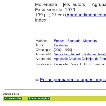
Mollerussa : [els autors] : Agru
Excursionista, 1979
139 p. ; 21 cm (
Aprofundiment com
Índex.
Matèries:
Ermites
;
Santuaris
;
Monestirs
Àmbit:
Catalunya
Cronologia:
[0000 - 1979]
Autors add.:
Serra i Feu, Ricard
;
Castanyé Daniel,
Autors add.:
Agrupació Catalana Colldejou de Prom
Localització:
Universitat Ramon Llull; B. Comarcal
Enllaç permanent a aquest regis
página 1 de 1