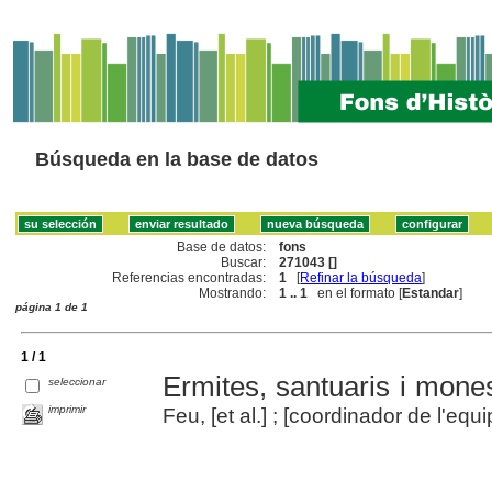
Búsqueda en la base de datos
Base de datos:
fons
Buscar:
271043 []
Referencias encontradas:
1
[
Refinar la búsqueda
]
Mostrando:
1 .. 1
en el formato [
Estandar
]
página 1 de 1
1 / 1
Ermites, santuaris i mone
seleccionar
imprimir
Feu, [et al.] ; [coordinador de l'equ