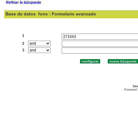
Refinar la búsqueda
Base de datos
fons : Formulario avanzado
Buscar:
1
2
3
Sea
Powered