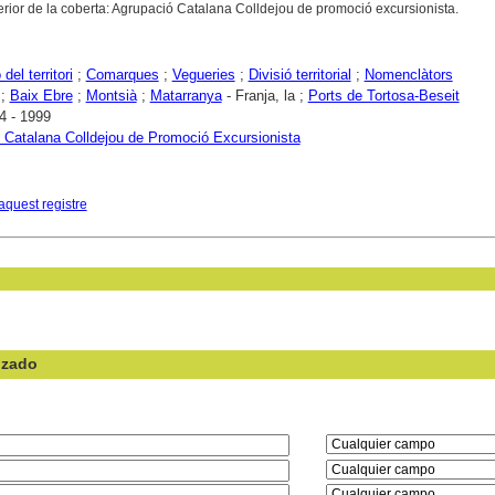
inferior de la coberta: Agrupació Catalana Colldejou de promoció excursionista.
del territori
;
Comarques
;
Vegueries
;
Divisió territorial
;
Nomenclàtors
;
Baix Ebre
;
Montsià
;
Matarranya
- Franja, la ;
Ports de Tortosa-Beseit
4 - 1999
 Catalana Colldejou de Promoció Excursionista
aquest registre
nzado
en el campo: