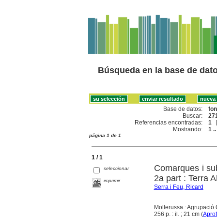
Búsqueda en la base de dat
Base de datos:
fo
Buscar:
271
Referencias encontradas:
1
Mostrando:
1 ..
página 1 de 1
1 / 1
Comarques i sub
seleccionar
2a part : Terra 
imprimir
Serra i Feu, Ricard
Mollerussa : Agrupació
256 p. : il. ; 21 cm (
Apro