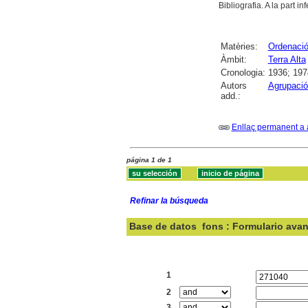
Bibliografia. A la part 
Matèries:
Ordenació 
Àmbit:
Terra Alta
Cronologia:
1936; 197
Autors
Agrupació
add.:
Enllaç permanent a 
página 1 de 1
Refinar la búsqueda
Base de datos
fons : Formulario ava
Buscar:
1
2
3