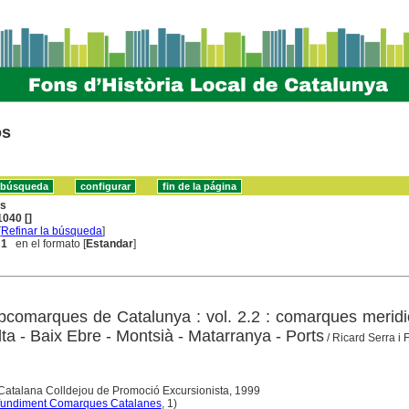
os
ns
040 []
[
Refinar la búsqueda
]
 1
en el formato [
Estandar
]
comarques de Catalunya : vol. 2.2 : comarques meridi
Alta - Baix Ebre - Montsià - Matarranya - Ports
/ Ricard Serra i 
 Catalana Colldejou de Promoció Excursionista, 1999
fundiment Comarques Catalanes
, 1)