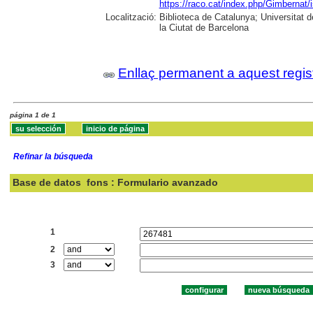
https://raco.cat/index.php/Gimbernat/
Localització:
Biblioteca de Catalunya; Universitat d
la Ciutat de Barcelona
Enllaç permanent a aquest regis
página 1 de 1
Refinar la búsqueda
Base de datos
fons : Formulario avanzado
Buscar:
1
2
3