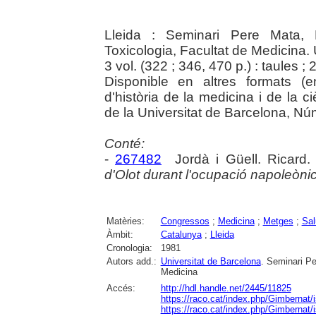
Lleida : Seminari Pere Mata,
Toxicologia, Facultat de Medicina.
3 vol. (322 ; 346, 470 p.) : taules ;
Disponible en altres formats (e
d'història de la medicina i de la 
de la Universitat de Barcelona, Nú
Conté:
-
267482
Jordà i Güell. Ricard
d'Olot durant l'ocupació napoleòni
Matèries:
Congressos
;
Medicina
;
Metges
;
Sal
Àmbit:
Catalunya
;
Lleida
Cronologia:
1981
Autors add.:
Universitat de Barcelona
. Seminari P
Medicina
Accés:
http://hdl.handle.net/2445/11825
https://raco.cat/index.php/Gimbernat/
https://raco.cat/index.php/Gimbernat/