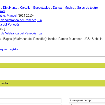
a
;
Dibuixants
;
Cartells
;
Espectacles
;
Dansa
;
Música
;
Sales de teatre
;
rafs
atlle, Manuel
(1924-2010)
l de Vilafranca del Penedès, La
ca del Penedès
952]
l de Vilafranca del Penedès, La
s i Bages (Vilafranca del Penedès); Institut Ramon Muntaner; UAB: Sibhil·la
aquest registre
nzado
en el campo: