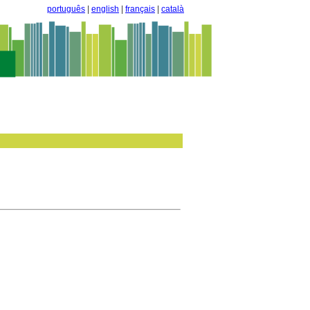
português
|
english
|
français
|
català