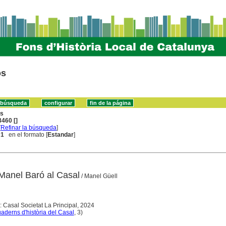
os
ns
460 []
[
Refinar la búsqueda
]
 1
en el formato [
Estandar
]
Manel Baró al Casal
/ Manel Güell
: Casal Societat La Principal, 2024
aderns d'història del Casal
, 3)