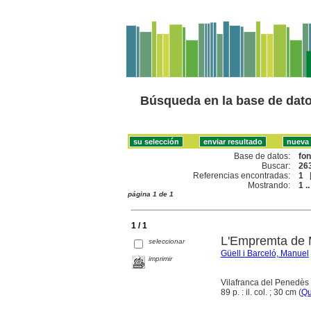
Búsqueda en la base de dat
Base de datos:
fo
Buscar:
263
Referencias encontradas:
1
Mostrando:
1 ..
página 1 de 1
1 / 1
L'Empremta de 
seleccionar
Güell i Barceló, Manuel
imprimir
Vilafranca del Penedès 
89 p. : il. col. ; 30 cm (
Qu