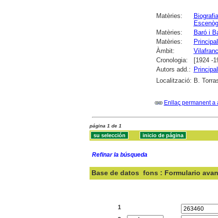
Matèries:
Biografi
Escenòg
Matèries:
Baró i B
Matèries:
Principa
Àmbit:
Vilafran
Cronologia:
[1924 -1
Autors add.:
Principa
Localització:
B. Torra
Enllaç permanent a 
página 1 de 1
Refinar la búsqueda
Base de datos
fons : Formulario ava
Buscar:
1