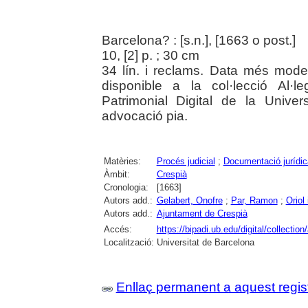
Barcelona? : [s.n.], [1663 o post.]
10, [2] p. ; 30 cm
34 lín. i reclams. Data més moder
disponible a la col·lecció Al·l
Patrimonial Digital de la Univer
advocació pia.
Matèries:
Procés judicial
;
Documentació jurídic
Àmbit:
Crespià
Cronologia:
[1663]
Autors add.:
Gelabert, Onofre
;
Par, Ramon
;
Oriol
Autors add.:
Ajuntament de Crespià
Accés:
https://bipadi.ub.edu/digital/collectio
Localització:
Universitat de Barcelona
Enllaç permanent a aquest regis