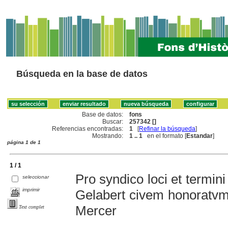
Búsqueda en la base de datos
Base de datos:
fons
Buscar:
257342 []
Referencias encontradas:
1
[
Refinar la búsqueda
]
Mostrando:
1 .. 1
en el formato [
Estandar
]
página 1 de 1
1 / 1
Pro syndico loci et termin
seleccionar
imprimir
Gelabert civem honoratvm 
Mercer
Text complet