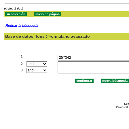
página 1 de 1
Refinar la búsqueda
Base de datos
fons : Formulario avanzado
Buscar:
1
2
3
Sea
Powered