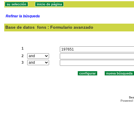
Refinar la búsqueda
Base de datos
fons : Formulario avanzado
Buscar:
1
2
3
Sea
Powered