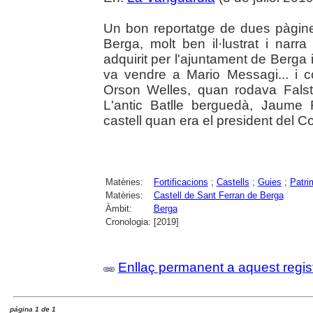
Un bon reportatge de dues pàgine
Berga, molt ben il·lustrat i nar
adquirit per l'ajuntament de Berga 
va vendre a Mario Messagi... i c
Orson Welles, quan rodava Falst
L'antic Batlle berguedà, Jaume 
castell quan era el president del 
Matèries:
Fortificacions
;
Castells
;
Guies
;
Patri
Matèries:
Castell de Sant Ferran de Berga
Àmbit:
Berga
Cronologia:
[2019]
Enllaç permanent a aquest regis
página 1 de 1