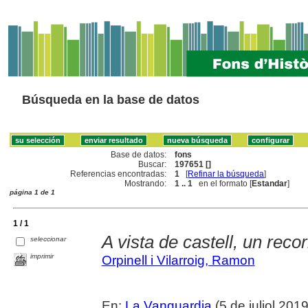
Búsqueda en la base de datos
Base de datos:
fons
Buscar:
197651 []
Referencias encontradas:
1
[
Refinar la búsqueda
]
Mostrando:
1 .. 1
en el formato [
Estandar
]
página 1 de 1
1 / 1
A vista de castell, un recor
seleccionar
imprimir
Orpinell i Vilarroig, Ramon
En:
La Vanguardia
(5 de juliol 2019