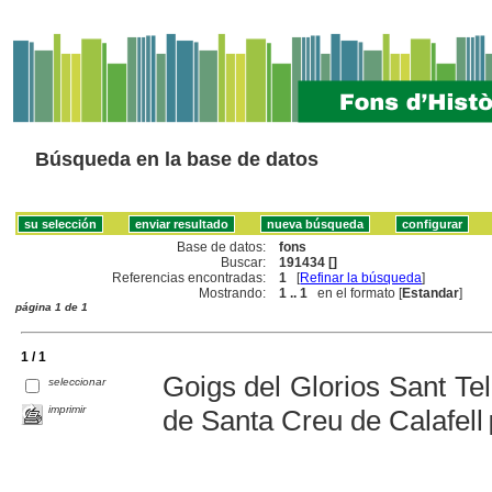
Búsqueda en la base de datos
Base de datos:
fons
Buscar:
191434 []
Referencias encontradas:
1
[
Refinar la búsqueda
]
Mostrando:
1 .. 1
en el formato [
Estandar
]
página 1 de 1
1 / 1
Goigs del Glorios Sant Tel
seleccionar
imprimir
de Santa Creu de Calafell