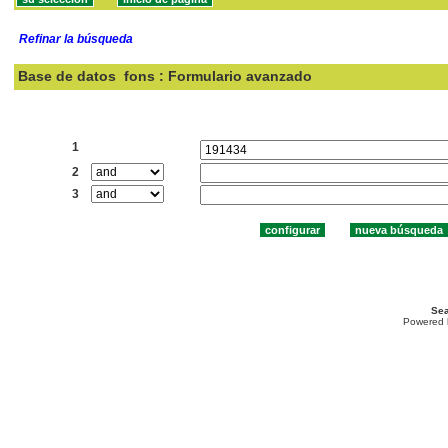
Refinar la búsqueda
Base de datos
fons : Formulario avanzado
Buscar:
1
2
3
Sea
Powered