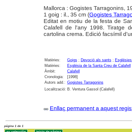
Mallorca : Gogistes Tarragonins, 1
1 goig : il., 35 cm (
Gogistes Tarrag
Editat en motiu de la festa de Sa
Calafell de l'any 1998. Tiratge
cartolina crema. Edició facsímil d'u
Matèries:
Goigs
;
Devoció als sants
;
Esglésies
Matèries:
Església de la Santa Creu de Calafell
Àmbit:
Calafell
Cronologia:
[1998]
Autors add.:
Gogistes Tarragonins
Localització:
B. Ventura Gassol (Calafell)
Enllaç permanent a aquest regis
página 1 de 1