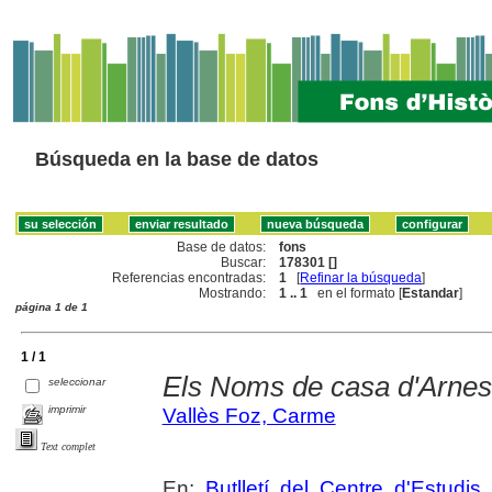
Búsqueda en la base de datos
Base de datos:
fons
Buscar:
178301 []
Referencias encontradas:
1
[
Refinar la búsqueda
]
Mostrando:
1 .. 1
en el formato [
Estandar
]
página 1 de 1
1 / 1
Els Noms de casa d'Arnes
seleccionar
imprimir
Vallès Foz, Carme
Text complet
En:
Butlletí del Centre d'Estudis