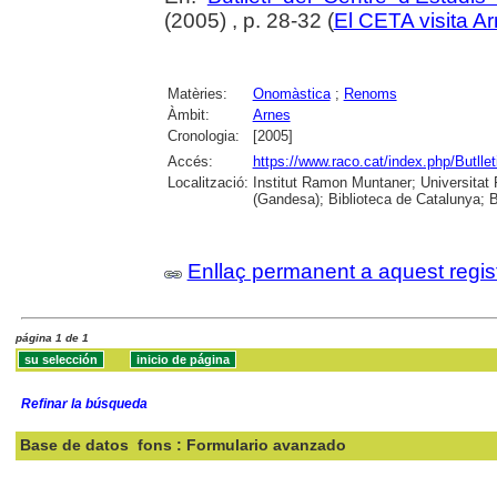
(2005) , p. 28-32 (
El CETA visita A
Matèries:
Onomàstica
;
Renoms
Àmbit:
Arnes
Cronologia:
[2005]
Accés:
https://www.raco.cat/index.php/Butll
Localització:
Institut Ramon Muntaner; Universitat R
(Gandesa); Biblioteca de Catalunya; B
Enllaç permanent a aquest regis
página 1 de 1
Refinar la búsqueda
Base de datos
fons : Formulario avanzado