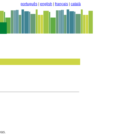
português
|
english
|
français
|
català
vas.