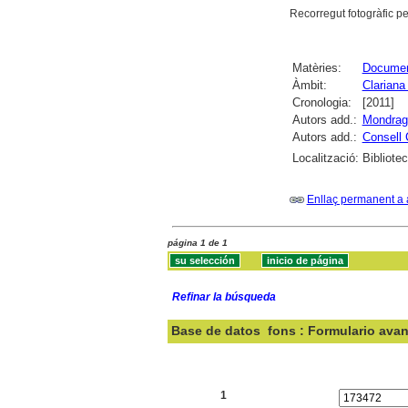
Recorregut fotogràfic pel
Matèries:
Documen
Àmbit:
Clariana
Cronologia:
[2011]
Autors add.:
Mondrag
Autors add.:
Consell 
Localització:
Bibliote
Enllaç permanent a 
página 1 de 1
Refinar la búsqueda
Base de datos
fons : Formulario ava
Buscar:
1