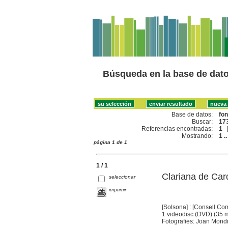
Búsqueda en la base de dat
Base de datos:
fo
Buscar:
173
Referencias encontradas:
1
Mostrando:
1 ..
página 1 de 1
1 / 1
Clariana de Car
seleccionar
imprimir
[Solsona] : [Consell Co
1 videodisc (DVD) (35 mi
Fotografies: Joan Mondr