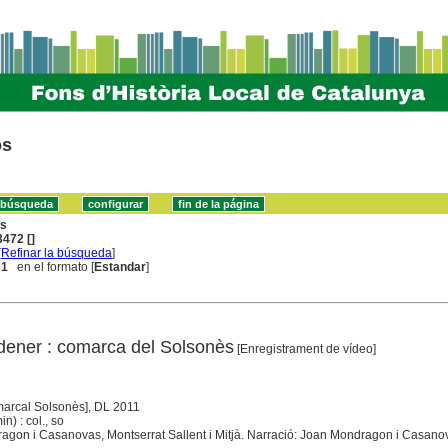
os
ns
472 []
[
Refinar la búsqueda
]
 1
en el formato [
Estandar
]
dener : comarca del Solsonès
[Enregistrament de vídeo]
marcal Solsonès], DL 2011
n) : col., so
agon i Casanovas, Montserrat Sallent i Mitjà. Narració: Joan Mondragon i Casano