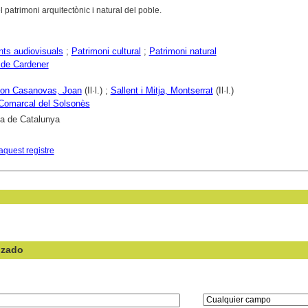
 patrimoni arquitectònic i natural del poble.
ts audiovisuals
;
Patrimoni cultural
;
Patrimoni natural
 de Cardener
on Casanovas, Joan
(Il·l.) ;
Sallent i Mitja, Montserrat
(Il·l.)
Comarcal del Solsonès
ca de Catalunya
aquest registre
nzado
en el campo: