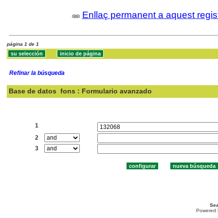
Enllaç permanent a aquest regis
página 1 de 1
Refinar la búsqueda
Base de datos
fons : Formulario avanzado
Buscar:
1
2
3
Sea
Powered