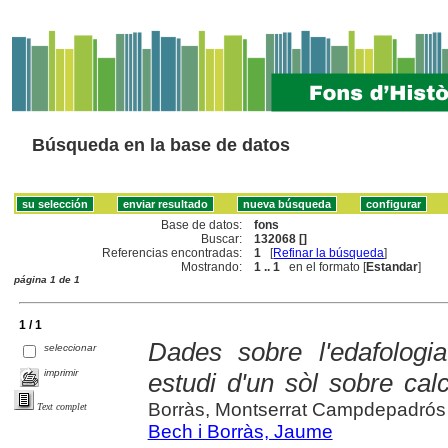
Búsqueda en la base de datos
Base de datos:
fons
Buscar:
132068 []
Referencias encontradas:
1
[
Refinar la búsqueda
]
Mostrando:
1 .. 1
en el formato [
Estandar
]
página 1 de 1
1 / 1
Dades sobre l'edafolog
seleccionar
imprimir
estudi d'un sòl sobre cal
Borràs, Montserrat Campdepadrós
Text complet
Bech i Borràs, Jaume