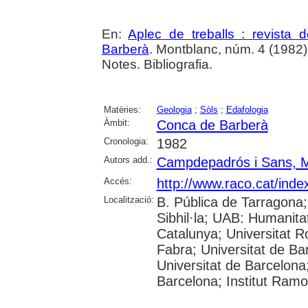
En:
Aplec de treballs : revista
Barberà
. Montblanc, núm. 4 (1982) , 
Notes. Bibliografia.
Matèries:
Geologia
;
Sòls
;
Edafologia
Àmbit:
Conca de Barberà
Cronologia:
1982
Autors add.:
Campdepadrós i Sans, M
Accés:
http://www.raco.cat/inde
Localització:
B. Pública de Tarragona
Sibhil·la; UAB: Humanita
Catalunya; Universitat Ro
Fabra; Universitat de Ba
Universitat de Barcelona;
Barcelona; Institut Ram