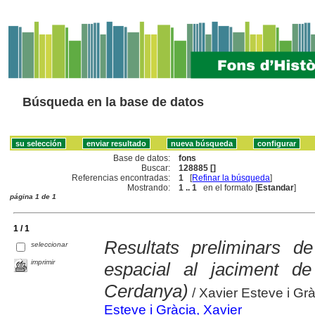
Búsqueda en la base de datos
Base de datos:
fons
Buscar:
128885 []
Referencias encontradas:
1
[
Refinar la búsqueda
]
Mostrando:
1 .. 1
en el formato [
Estandar
]
página 1 de 1
1 / 1
Resultats preliminars de
seleccionar
imprimir
espacial al jaciment de
Cerdanya)
/ Xavier Esteve i Grà
Esteve i Gràcia, Xavier