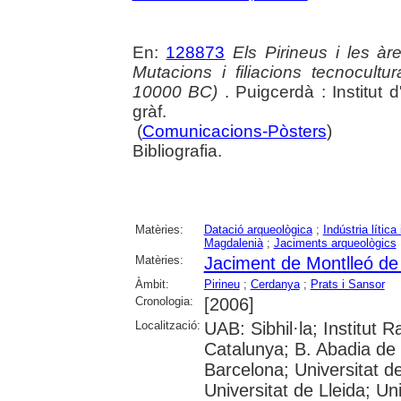
En:
128873
Els Pirineus i les àr
Mutacions i filiacions tecnocultu
10000 BC)
. Puigcerdà : Institut
gràf.
(
Comunicacions-Pòsters
)
Bibliografia.
Matèries:
Datació arqueològica
;
Indústria lítica
Magdalenià
;
Jaciments arqueològics
Matèries:
Jaciment de Montlleó de
Àmbit:
Pirineu
;
Cerdanya
;
Prats i Sansor
Cronologia:
[2006]
Localització:
UAB: Sibhil·la; Institut
Catalunya; B. Abadia de 
Barcelona; Universitat de 
Universitat de Lleida; U