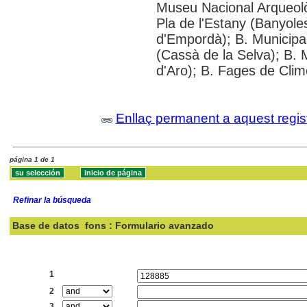
Museu Nacional Arqueolò
Pla de l'Estany (Banyoles
d'Empordà); B. Municipal
(Cassà de la Selva); B. 
d'Aro); B. Fages de Clim
Enllaç permanent a aquest regis
página 1 de 1
Refinar la búsqueda
Base de datos
fons : Formulario avanzado
Buscar:
1
2
3