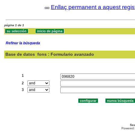
Enllaç permanent a aquest regis
página 1 de 1
Refinar la búsqueda
Base de datos
fons : Formulario avanzado
Buscar:
1
2
3
Sea
Powered