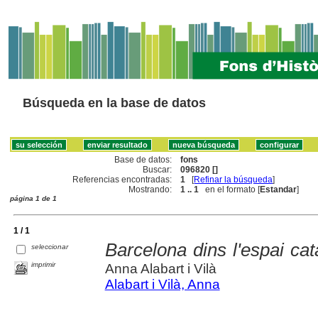
Búsqueda en la base de datos
Base de datos:
fons
Buscar:
096820 []
Referencias encontradas:
1
[
Refinar la búsqueda
]
Mostrando:
1 .. 1
en el formato [
Estandar
]
página 1 de 1
1 / 1
Barcelona dins l'espai cata
seleccionar
imprimir
Anna Alabart i Vilà
Alabart i Vilà, Anna