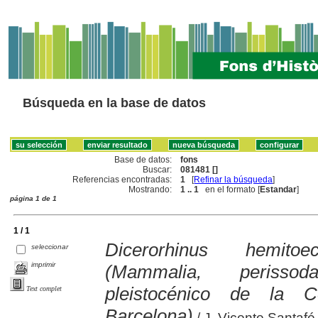
Búsqueda en la base de datos
Base de datos:
fons
Buscar:
081481 []
Referencias encontradas:
1
[
Refinar la búsqueda
]
Mostrando:
1 .. 1
en el formato [
Estandar
]
página 1 de 1
1 / 1
Dicerorhinus hemito
seleccionar
imprimir
(Mammalia, perissod
pleistocénico de la 
Text complet
Barcelona)
/ J. Vicente Santafé