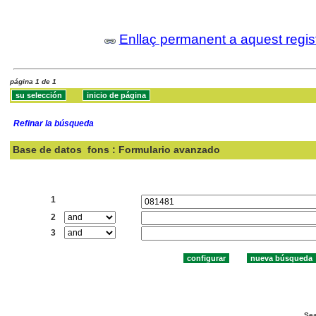
Enllaç permanent a aquest regis
página 1 de 1
Refinar la búsqueda
Base de datos
fons : Formulario avanzado
Buscar:
1
2
3
Sea