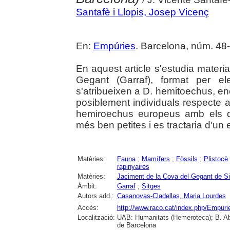
Santafè i Llopis, Josep Vicenç
En:
Empúries
. Barcelona, núm. 48-
En aquest article s'estudia materia
Gegant (Garraf), format per el
s'atribueixen a D. hemitoechus, e
posiblement individuals respecte al
hemiroechus europeus amb els q
més ben petites i es tractaria d'u
Matèries:
Fauna
;
Mamífers
;
Fòssils
;
Plistocè
rapinyaires
Matèries:
Jaciment de la Cova del Gegant de S
Àmbit:
Garraf
;
Sitges
Autors add.:
Casanovas-Cladellas, Maria Lourdes
Accés:
http://www.raco.cat/index.php/Empuri
Localització:
UAB: Humanitats (Hemeroteca); B. Aba
de Barcelona