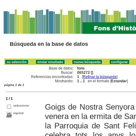
Búsqueda en la base de datos
Base de datos:
fons
Buscar:
065272 []
Referencias encontradas:
1
[
Refinar la búsqueda
]
Mostrando:
1 .. 1
en el formato [
Estandar
]
página 1 de 1
1 / 1
Goigs de Nostra Senyora 
seleccionar
imprimir
venera en la ermita de San
la Parroquia de Sant Fel
celebra tots los anys 