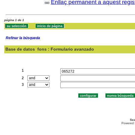
Enllaç permanent a aquest regis
página 1 de 1
Refinar la búsqueda
Base de datos
fons : Formulario avanzado
Buscar:
1
2
3
Sea
Powered