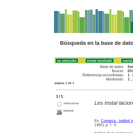
Búsqueda en la base de dat
Base de datos:
fo
Buscar:
051
Referencias encontradas:
1
Mostrando:
1 ..
página 1 de 1
1 / 1
Les Instal·lacio
seleccionar
imprimir
En:
Comarca : butlletí 
1992), p. 7 : il.