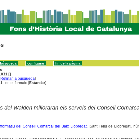
os
ns
031 []
[
Refinar la búsqueda
]
 1
en el formato [
Estandar
]
ns del Walden milloraran els serveis del Consell Comarca
informatiu del Consell Comarcal del Baix Llobregat
. [Sant Feliu de Llobregat], nú