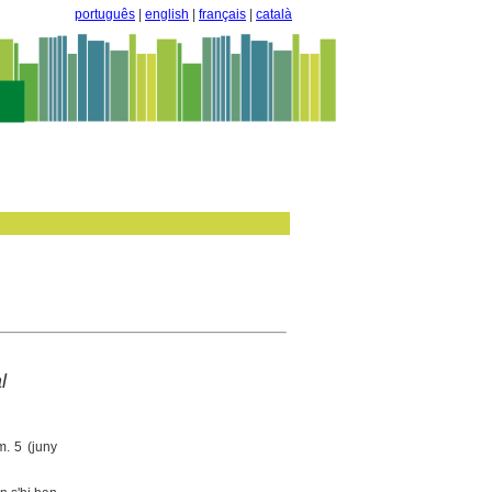
português
|
english
|
français
|
català
l
m. 5 (juny