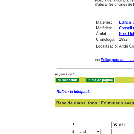
Notícia de la compra per
d'ubicar les oficines d
Matèries:
Edificis
Matèries:
Consell 
Àmbit:
Baix Llo
Cronologia:
1992
Localització:
Arxiu Co
Enllaç permanent a 
página 1 de 1
Refinar la búsqueda
Base de datos
fons : Formulario ava
Buscar:
1
2