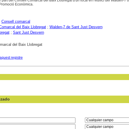
 part del Consell Comarcal del Baix Llobregat d'un local en l'edifici del Walden-7 o
e Promoció Econòmica.
;
Consell comarcal
Comarcal del Baix Llobregat
;
Walden-7 de Sant Just Desvern
bregat
;
Sant Just Desvern
marcal del Baix Llobregat
aquest registre
nzado
en el campo: