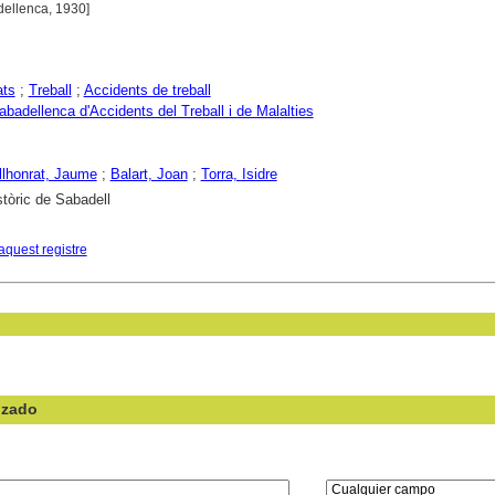
dellenca, 1930]
ats
;
Treball
;
Accidents de treball
badellenca d'Accidents del Treball i de Malalties
llhonrat, Jaume
;
Balart, Joan
;
Torra, Isidre
stòric de Sabadell
aquest registre
nzado
en el campo: