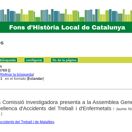
os
ns
769 []
[
Refinar la búsqueda
]
 1
en el formato [
Estandar
]
 Comissió Investigadora presenta a la Assemblea Gene
llenca d'Accidents del Treball i d'Enfermetats
/ Jaume Ni
.]
cidents del Treball i de Malalties
.