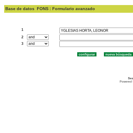
Base de datos
FONS : Formulario avanzado
Buscar:
1
2
3
Sea
Powered