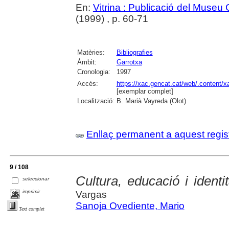
En:
Vitrina : Publicació del Museu
(1999) , p. 60-71
Matèries:
Bibliografies
Àmbit:
Garrotxa
Cronologia:
1997
Accés:
https://xac.gencat.cat/web/.content/
[exemplar complet]
Localització:
B. Marià Vayreda (Olot)
Enllaç permanent a aquest regis
9 / 108
Cultura, educació i identi
seleccionar
imprimir
Vargas
Sanoja Ovediente, Mario
Text complet