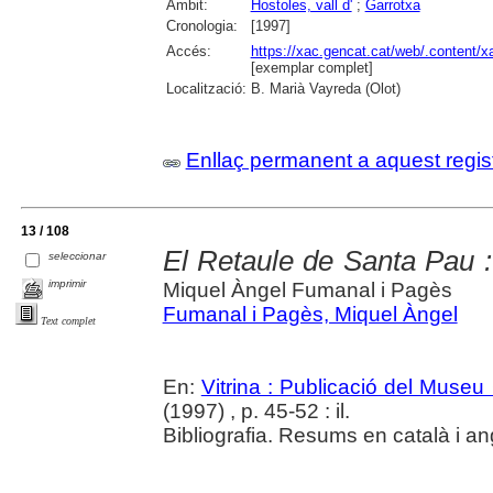
Àmbit:
Hostoles, vall d'
;
Garrotxa
Cronologia:
[1997]
Accés:
https://xac.gencat.cat/web/.content/
[exemplar complet]
Localització:
B. Marià Vayreda (Olot)
Enllaç permanent a aquest regis
13 / 108
El Retaule de Santa Pau :
seleccionar
imprimir
Miquel Àngel Fumanal i Pagès
Fumanal i Pagès, Miquel Àngel
Text complet
En:
Vitrina : Publicació del Museu
(1997) , p. 45-52 : il.
Bibliografia. Resums en català i an