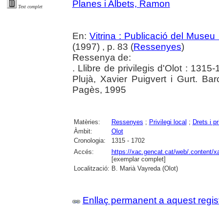
Planes i Albets, Ramon
Text complet
En:
Vitrina : Publicació del Museu
(1997) , p. 83 (
Ressenyes
)
Ressenya de:
. Llibre de privilegis d'Olot : 131
Plujà, Xavier Puigvert i Gurt. Ba
Pagès, 1995
Matèries:
Ressenyes
;
Privilegi local
;
Drets i pr
Àmbit:
Olot
Cronologia:
1315 - 1702
Accés:
https://xac.gencat.cat/web/.content/
[exemplar complet]
Localització:
B. Marià Vayreda (Olot)
Enllaç permanent a aquest regis