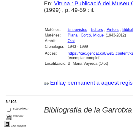
En:
Vitrina : Publicació del Museu
(1999) , p. 49-59 : il.
Matèries:
Entrevistes
;
Editors
;
Pintors
;
Bibliòf
Matèries:
Plana i Corcó, Miquel
(1943-2012)
Àmbit:
Olot
Cronologia:
1943 - 1999
Accés:
https://xac.gencat.cat/web/.content/
[exemplar complet]
Localització:
B. Marià Vayreda (Olot)
Enllaç permanent a aquest regis
8 / 108
Bibliografia de la Garrotx
seleccionar
imprimir
Text complet