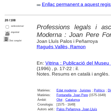
Enllaç permanent a aquest regis
20 / 108
Professions legals i as
seleccionar
imprimir
Moderna : Joan Pere Fon
Joan Lluís Palos i Peñarroya
Text complet
Ragués Vallès, Ramon
En:
Vitrina : Publicació del Museu
(1996) , p. 17-22 : il.
Notes. Resums en català i anglès.
Matèries:
Edat moderna
;
Juristes
;
Polítics
;
Di
Matèries:
Fontanella, Joan Pere
(1575-1649)
Àmbit:
Olot
;
Catalunya
Cronologia:
[1575 - 1649]
Autors add.:
Palos Peñarroya, Joan Lluís