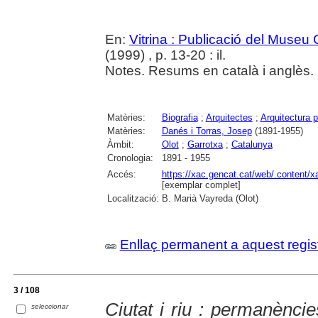
En:
Vitrina : Publicació del Museu
(1999) , p. 13-20 : il.
Notes. Resums en català i anglès.
Matèries:
Biografia
;
Arquitectes
;
Arquitectura p
Matèries:
Danés i Torras, Josep
(1891-1955)
Àmbit:
Olot
;
Garrotxa
;
Catalunya
Cronologia:
1891 - 1955
Accés:
https://xac.gencat.cat/web/.content/
[exemplar complet]
Localització:
B. Marià Vayreda (Olot)
Enllaç permanent a aquest regis
3 / 108
Ciutat i riu : permanèncie
seleccionar