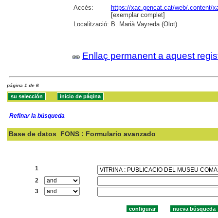
Accés:
https://xac.gencat.cat/web/.content/
[exemplar complet]
Localització:
B. Marià Vayreda (Olot)
Enllaç permanent a aquest regis
página 1 de 6
Refinar la búsqueda
Base de datos
FONS : Formulario avanzado
Buscar:
1
2
3