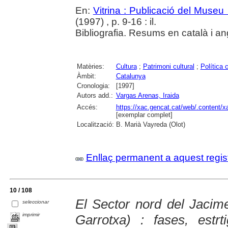
En:
Vitrina : Publicació del Museu
(1997) , p. 9-16 : il.
Bibliografia. Resums en català i an
Matèries:
Cultura
;
Patrimoni cultural
;
Política c
Àmbit:
Catalunya
Cronologia:
[1997]
Autors add.:
Vargas Arenas, Iraida
Accés:
https://xac.gencat.cat/web/.content/
[exemplar complet]
Localització:
B. Marià Vayreda (Olot)
Enllaç permanent a aquest regis
10 / 108
El Sector nord del Jacim
seleccionar
imprimir
Garrotxa) : fases, estrti