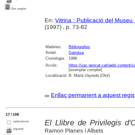
Text complet
En:
Vitrina : Publicació del Museu
(1997) , p. 73-82
Matèries:
Bibliografies
Àmbit:
Garrotxa
Cronologia:
1996
Accés:
https://xac.gencat.cat/web/.content/
[exemplar complet]
Localització:
B. Marià Vayreda (Olot)
Enllaç permanent a aquest regis
17 / 108
El Llibre de Privilegis d'
seleccionar
imprimir
Ramon Planes i Albets