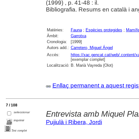
(1999) , p. 41-48 : il.
Bibliografia. Resums en català i an
Matèries:
Fauna
;
Espècies protegides
;
Mamífe
Àmbit:
Garrotxa
Cronologia:
[1999]
Autors add.:
Carretero, Miguel Ángel
Accés:
https://xac.gencat.cat/web/.content/
[exemplar complet]
Localització:
B. Marià Vayreda (Olot)
Enllaç permanent a aquest regis
7 / 108
Entrevista amb Miquel Pl
seleccionar
imprimir
Pujiulà i Ribera, Jordi
Text complet