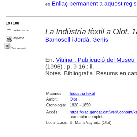
Enllaç permanent a aquest regis
19 / 108
La Indústria tèxtil a Olot,
seleccionar
imprimir
Barnosell i Jordà, Genís
Text complet
En:
Vitrina : Publicació del Museu
(1996) , p. 9-16 : il.
Notes. Bibliografia. Resums en cata
Matèries:
Indústria tèxtil
Àmbit:
Olot
Cronologia:
1820 - 1850
Accés:
https://xac.gencat.cat/web/.content/
[exemplar complet]
Localització:
B. Marià Vayreda (Olot)