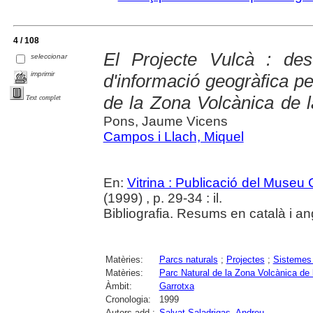
4 / 108
El Projecte Vulcà : de
seleccionar
imprimir
d'informació geogràfica pe
de la Zona Volcànica de 
Text complet
Pons, Jaume Vicens
Campos i Llach, Miquel
En:
Vitrina : Publicació del Museu
(1999) , p. 29-34 : il.
Bibliografia. Resums en català i an
Matèries:
Parcs naturals
;
Projectes
;
Sistemes 
Matèries:
Parc Natural de la Zona Volcànica de 
Àmbit:
Garrotxa
Cronologia:
1999
Autors add.:
Salvat Saladrigas, Andreu