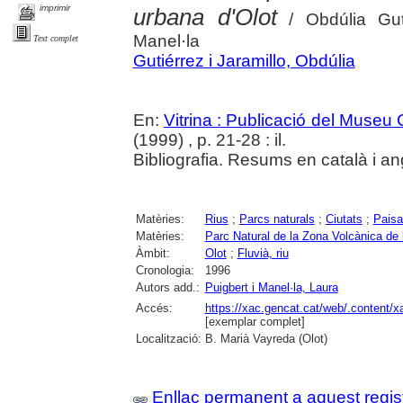
imprimir
urbana d'Olot
/ Obdúlia Guti
Manel·la
Text complet
Gutiérrez i Jaramillo, Obdúlia
En:
Vitrina : Publicació del Museu
(1999) , p. 21-28 : il.
Bibliografia. Resums en català i an
Matèries:
Rius
;
Parcs naturals
;
Ciutats
;
Paisa
Matèries:
Parc Natural de la Zona Volcànica de 
Àmbit:
Olot
;
Fluvià, riu
Cronologia:
1996
Autors add.:
Puigbert i Manel·la, Laura
Accés:
https://xac.gencat.cat/web/.content/
[exemplar complet]
Localització:
B. Marià Vayreda (Olot)
Enllaç permanent a aquest regis