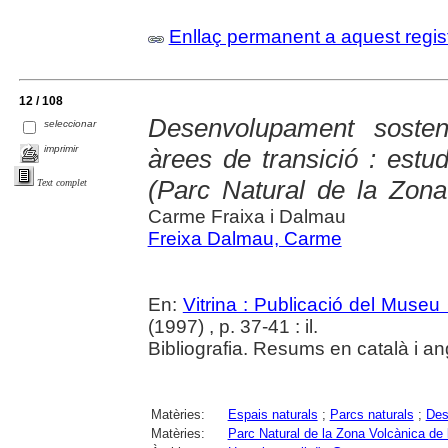
Enllaç permanent a aquest regis
12 / 108
Desenvolupament sosten
seleccionar
imprimir
àrees de transició : estud
(Parc Natural de la Zona
Text complet
Carme Fraixa i Dalmau
Freixa Dalmau, Carme
En:
Vitrina : Publicació del Museu
(1997) , p. 37-41 : il.
Bibliografia. Resums en català i an
Matèries:
Espais naturals
;
Parcs naturals
;
Des
Matèries:
Parc Natural de la Zona Volcànica de 