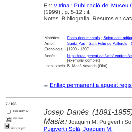
En:
Vitrina : Publicació del Museu
(1999) , p. 5-12 : il.
Notes. Bibliografia. Resums en cata
Matèries:
Fonts documentals
;
Baixa edat mitja
Àmbit:
Santa Pau
;
Sant Feliu de Pallerols
;
Cronologia:
[1200 - 1300]
Accés:
https://xac.gencat.cat/web/.content/
[exemplar complet]
Localització:
B. Marià Vayreda (Olot)
Enllaç permanent a aquest regis
2 / 108
Josep Danés (1891-1955),
seleccionar
imprimir
Masia
/ Joaquim M. Puigvert i So
Puigvert i Solà, Joaquim M.
Text complet