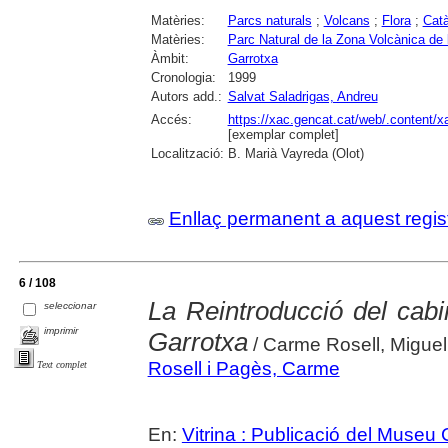
Matèries:
Parcs naturals
;
Volcans
;
Flora
;
Cat
Matèries:
Parc Natural de la Zona Volcànica de 
Àmbit:
Garrotxa
Cronologia:
1999
Autors add.:
Salvat Saladrigas, Andreu
Accés:
https://xac.gencat.cat/web/.content/
[exemplar complet]
Localització:
B. Marià Vayreda (Olot)
Enllaç permanent a aquest regis
6 / 108
La Reintroducció del cabi
seleccionar
imprimir
Garrotxa
/ Carme Rosell, Miguel
Rosell i Pagès, Carme
Text complet
En:
Vitrina : Publicació del Museu