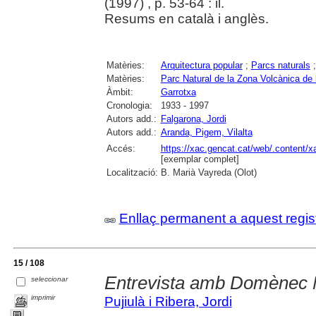
(1997) , p. 53-64 : il.
Resums en català i anglès.
Matèries:
Arquitectura popular
;
Parcs naturals
Matèries:
Parc Natural de la Zona Volcànica de 
Àmbit:
Garrotxa
Cronologia:
1933 - 1997
Autors add.:
Falgarona, Jordi
Autors add.:
Aranda, Pigem, Vilalta
Accés:
https://xac.gencat.cat/web/.content/
[exemplar complet]
Localització:
B. Marià Vayreda (Olot)
Enllaç permanent a aquest regis
15 / 108
Entrevista amb Domènec 
seleccionar
imprimir
Pujiulà i Ribera, Jordi