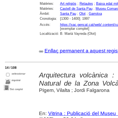
Matèries:
Art religiós
;
Retaules
;
Baixa edat mi
Matèries:
Castell de Santa Pau
;
Museu Comarca
Àmbit:
Santa Pau
;
Olot
;
Garrotxa
Cronologia:
[1300 - 1400]; 1997
Accés:
https://xac.gencat.cat/web/.content/
[exemplar complet]
Localització:
B. Marià Vayreda (Olot)
Enllaç permanent a aquest regis
14 / 108
Arquitectura volcànica 
seleccionar
imprimir
Natural de la Zona Volcà
PIgem, Vilalta ; Jordi Falgarona
Text complet
En:
Vitrina : Publicació del Museu