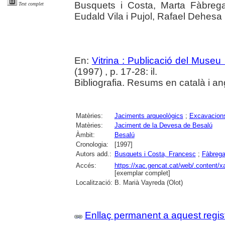
Busquets i Costa, Marta Fàbrega
Text complet
Eudald Vila i Pujol, Rafael Dehesa 
En:
Vitrina : Publicació del Museu
(1997) , p. 17-28: il.
Bibliografia. Resums en català i an
Matèries:
Jaciments arqueològics
;
Excavacions
Matèries:
Jaciment de la Devesa de Besalú
Àmbit:
Besalú
Cronologia:
[1997]
Autors add.:
Busquets i Costa, Francesc
;
Fàbrega
Accés:
https://xac.gencat.cat/web/.content/
[exemplar complet]
Localització:
B. Marià Vayreda (Olot)
Enllaç permanent a aquest regis