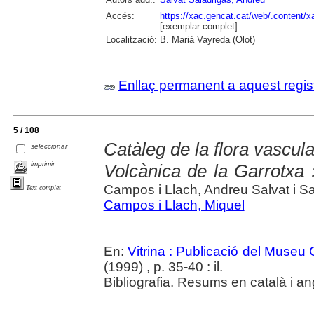
Accés:
https://xac.gencat.cat/web/.content/
[exemplar complet]
Localització:
B. Marià Vayreda (Olot)
Enllaç permanent a aquest regis
5 / 108
Catàleg de la flora vascul
seleccionar
imprimir
Volcànica de la Garrotxa :
Campos i Llach, Andreu Salvat i Sa
Text complet
Campos i Llach, Miquel
En:
Vitrina : Publicació del Museu
(1999) , p. 35-40 : il.
Bibliografia. Resums en català i an