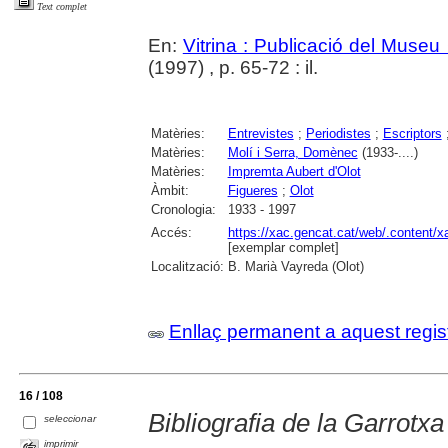
Text complet
En:
Vitrina : Publicació del Museu
(1997) , p. 65-72 : il.
Matèries:
Entrevistes
;
Periodistes
;
Escriptors
Matèries:
Molí i Serra, Domènec
(1933-....)
Matèries:
Impremta Aubert d'Olot
Àmbit:
Figueres
;
Olot
Cronologia:
1933 - 1997
Accés:
https://xac.gencat.cat/web/.content/
[exemplar complet]
Localització:
B. Marià Vayreda (Olot)
Enllaç permanent a aquest regis
16 / 108
Bibliografia de la Garrotx
seleccionar
imprimir