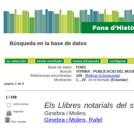
Búsqueda en la base de datos
Base de datos:
FONS
Buscar:
VITRINA : PUBLICACIO DEL MU
Referencias encontradas:
108
[
Refinar la búsqueda
]
Mostrando:
1 .. 20
en el formato [
Estandar
]
página 1 de 6
1 / 108
Els Llibres notarials del 
seleccionar
imprimir
Ginebra i Molins
Ginebra i Molins, Rafel
Text complet