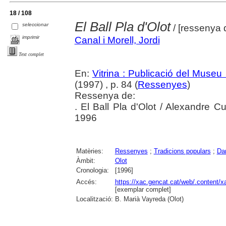
18 / 108
El Ball Pla d'Olot
seleccionar
/ [ressenya 
imprimir
Canal i Morell, Jordi
Text complet
En:
Vitrina : Publicació del Museu
(1997) , p. 84 (
Ressenyes
)
Ressenya de:
. El Ball Pla d'Olot / Alexandre Cu
1996
Matèries:
Ressenyes
;
Tradicions populars
;
Da
Àmbit:
Olot
Cronologia:
[1996]
Accés:
https://xac.gencat.cat/web/.content/
[exemplar complet]
Localització:
B. Marià Vayreda (Olot)