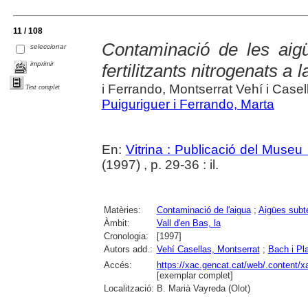
11 / 108
Contaminació de les aigü
seleccionar
imprimir
fertilitzants nitrogenats a 
i Ferrando, Montserrat Vehí i Case
Text complet
Puiguriguer i Ferrando, Marta
En:
Vitrina : Publicació del Museu
(1997) , p. 29-36 : il.
Matèries:
Contaminació de l'aigua
;
Aigües subt
Àmbit:
Vall d'en Bas, la
Cronologia:
[1997]
Autors add.:
Vehí Casellas, Montserrat
;
Bach i Pl
Accés:
https://xac.gencat.cat/web/.content/
[exemplar complet]
Localització:
B. Marià Vayreda (Olot)