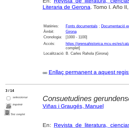
En:
Revista de literatura, cienc
Literaria de Gerona
. Tomo I. Año II
Matèries:
Fonts documentals
;
Documentació ec
Àmbit:
Girona
Cronologia:
[1000 - 1100]
Accés:
https://prensahistorica.mcu.es/es/c
complet]
Localització:
B. Carles Rahola (Girona)
Enllaç permanent a aquest regis
3 / 14
Consuetudines gerundens
seleccionar
imprimir
Viñas i Graugés, Manuel
Text complet
En:
Revista de literatura, cienc