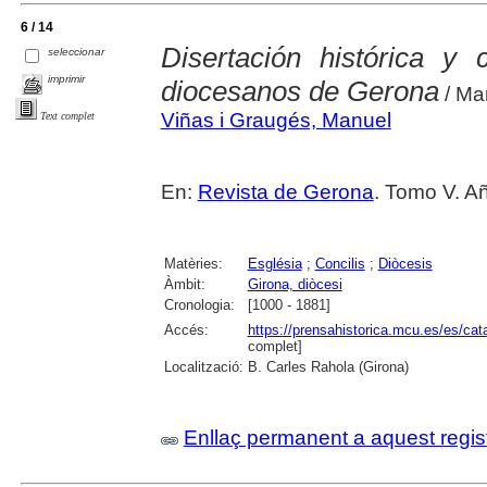
6 / 14
Disertación histórica y
seleccionar
imprimir
diocesanos de Gerona
/ Ma
Viñas i Graugés, Manuel
Text complet
En:
Revista de Gerona
. Tomo V. Añ
Matèries:
Església
;
Concilis
;
Diòcesis
Àmbit:
Girona, diòcesi
Cronologia:
[1000 - 1881]
Accés:
https://prensahistorica.mcu.es/es/c
complet]
Localització:
B. Carles Rahola (Girona)
Enllaç permanent a aquest regis