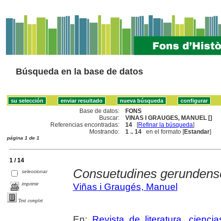
Búsqueda en la base de datos
Base de datos:
FONS
Buscar:
VINAS I GRAUGES, MANUEL []
Referencias encontradas:
14
[
Refinar la búsqueda
]
Mostrando:
1 .. 14
en el formato [
Estandar
]
página 1 de 1
1 / 14
Consuetudines gerundense
seleccionar
imprimir
Viñas i Graugés, Manuel
Text complet
En:
Revista de literatura, cienc