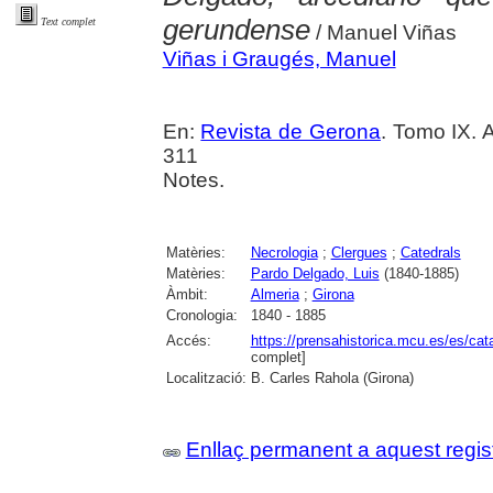
gerundense
Text complet
/ Manuel Viñas
Viñas i Graugés, Manuel
En:
Revista de Gerona
. Tomo IX. 
311
Notes.
Matèries:
Necrologia
;
Clergues
;
Catedrals
Matèries:
Pardo Delgado, Luis
(1840-1885)
Àmbit:
Almeria
;
Girona
Cronologia:
1840 - 1885
Accés:
https://prensahistorica.mcu.es/es/c
complet]
Localització:
B. Carles Rahola (Girona)
Enllaç permanent a aquest regis