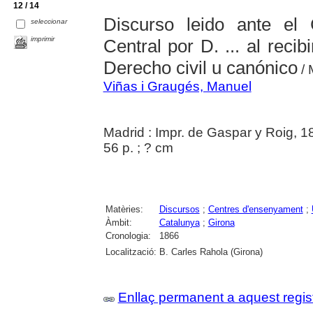
12 / 14
Discurso leido ante el 
seleccionar
imprimir
Central por D. ... al recib
Derecho civil u canónico
/ 
Viñas i Graugés, Manuel
Madrid : Impr. de Gaspar y Roig, 1
56 p. ; ? cm
Matèries:
Discursos
;
Centres d'ensenyament
;
Àmbit:
Catalunya
;
Girona
Cronologia:
1866
Localització:
B. Carles Rahola (Girona)
Enllaç permanent a aquest regis