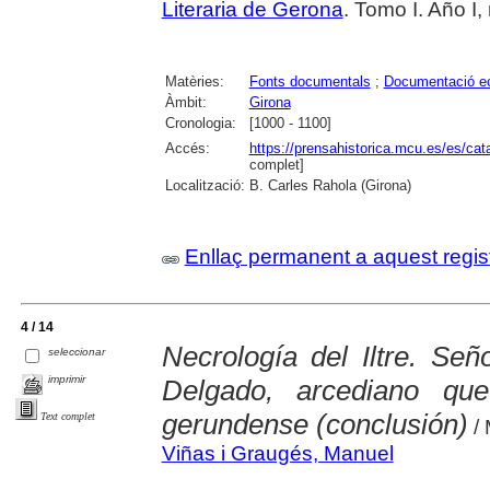
Literaria de Gerona
. Tomo I. Año I
Matèries:
Fonts documentals
;
Documentació ec
Àmbit:
Girona
Cronologia:
[1000 - 1100]
Accés:
https://prensahistorica.mcu.es/es/c
complet]
Localització:
B. Carles Rahola (Girona)
Enllaç permanent a aquest regis
4 / 14
Necrología del Iltre. Se
seleccionar
imprimir
Delgado, arcediano qu
gerundense (conclusión)
Text complet
/ 
Viñas i Graugés, Manuel