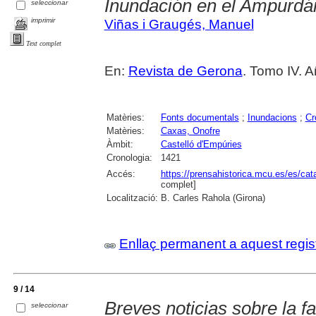
Inundación en el Ampurdá
seleccionar
imprimir
Viñas i Graugés, Manuel
Text complet
En:
Revista de Gerona
. Tomo IV. A
Matèries:
Fonts documentals
;
Inundacions
;
Cr
Matèries:
Caxas, Onofre
Àmbit:
Castelló d'Empúries
Cronologia:
1421
Accés:
https://prensahistorica.mcu.es/es/c
complet]
Localització:
B. Carles Rahola (Girona)
Enllaç permanent a aquest regis
9 / 14
Breves noticias sobre la f
seleccionar