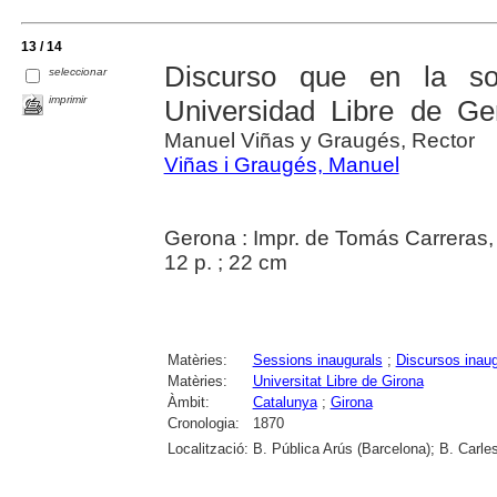
13 / 14
Discurso que en la so
seleccionar
imprimir
Universidad Libre de Ger
Manuel Viñas y Graugés, Rector
Viñas i Graugés, Manuel
Gerona : Impr. de Tomás Carreras
12 p. ; 22 cm
Matèries:
Sessions inaugurals
;
Discursos inaug
Matèries:
Universitat Libre de Girona
Àmbit:
Catalunya
;
Girona
Cronologia:
1870
Localització:
B. Pública Arús (Barcelona); B. Carle