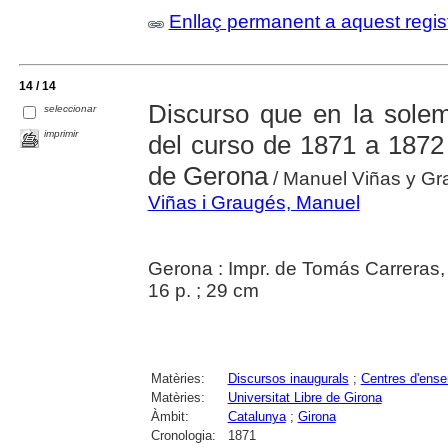
Enllaç permanent a aquest regis
14 / 14
Discurso que en la solem
seleccionar
imprimir
del curso de 1871 a 1872 
de Gerona
/ Manuel Viñas y Gr
Viñas i Graugés, Manuel
Gerona : Impr. de Tomás Carreras
16 p. ; 29 cm
Matèries:
Discursos inaugurals
;
Centres d'ens
Matèries:
Universitat Libre de Girona
Àmbit:
Catalunya
;
Girona
Cronologia:
1871