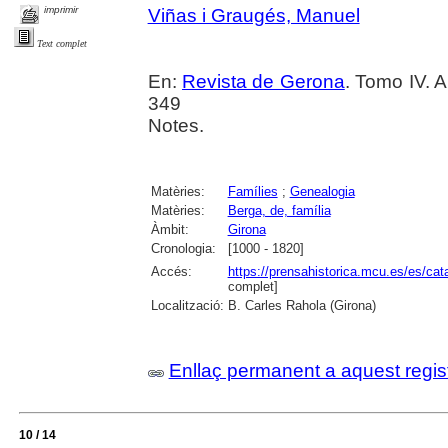
imprimir
Viñas i Graugés, Manuel
Text complet
En:
Revista de Gerona
. Tomo IV. 
349
Notes.
Matèries:
Famílies
;
Genealogia
Matèries:
Berga, de, família
Àmbit:
Girona
Cronologia:
[1000 - 1820]
Accés:
https://prensahistorica.mcu.es/es/c
complet]
Localització:
B. Carles Rahola (Girona)
Enllaç permanent a aquest regis
10 / 14