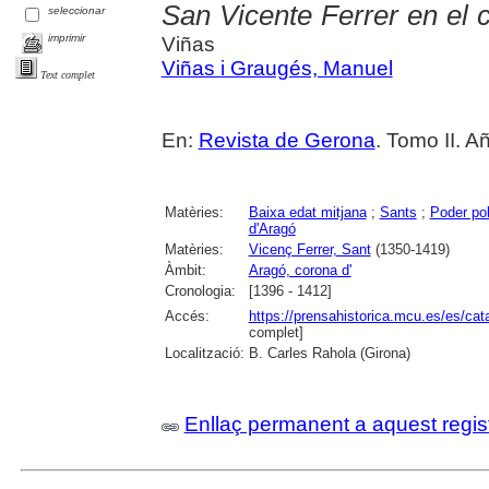
San Vicente Ferrer en el
seleccionar
imprimir
Viñas
Viñas i Graugés, Manuel
Text complet
En:
Revista de Gerona
. Tomo II. A
Matèries:
Baixa edat mitjana
;
Sants
;
Poder pol
d'Aragó
Matèries:
Vicenç Ferrer, Sant
(1350-1419)
Àmbit:
Aragó, corona d'
Cronologia:
[1396 - 1412]
Accés:
https://prensahistorica.mcu.es/es/c
complet]
Localització:
B. Carles Rahola (Girona)
Enllaç permanent a aquest regis