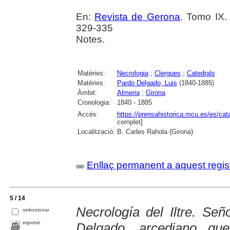
En:
Revista de Gerona
. Tomo IX.
329-335
Notes.
Matèries:
Necrologia
;
Clergues
;
Catedrals
Matèries:
Pardo Delgado, Luis
(1840-1885)
Àmbit:
Almeria
;
Girona
Cronologia:
1840 - 1885
Accés:
https://prensahistorica.mcu.es/es/c
complet]
Localització:
B. Carles Rahola (Girona)
Enllaç permanent a aquest regis
5 / 14
Necrología del Iltre. Se
seleccionar
imprimir
Delgado, arcediano qu