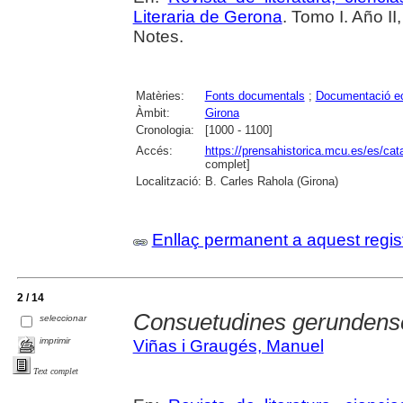
Literaria de Gerona
. Tomo I. Año I
Notes.
Matèries:
Fonts documentals
;
Documentació ec
Àmbit:
Girona
Cronologia:
[1000 - 1100]
Accés:
https://prensahistorica.mcu.es/es/c
complet]
Localització:
B. Carles Rahola (Girona)
Enllaç permanent a aquest regis
2 / 14
Consuetudines gerundense
seleccionar
imprimir
Viñas i Graugés, Manuel
Text complet