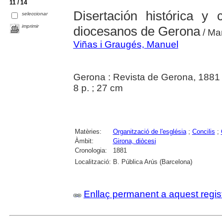
11 / 14
Disertación histórica y
seleccionar
imprimir
diocesanos de Gerona
/ Ma
Viñas i Graugés, Manuel
Gerona : Revista de Gerona, 1881
8 p. ; 27 cm
Matèries:
Organització de l'església
;
Concilis
;
Àmbit:
Girona, diòcesi
Cronologia:
1881
Localització:
B. Pública Arús (Barcelona)
Enllaç permanent a aquest regis