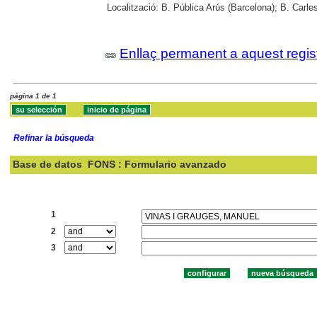
Localització:
B. Pública Arús (Barcelona); B. Carle
Enllaç permanent a aquest regis
página 1 de 1
Refinar la búsqueda
Base de datos
FONS : Formulario avanzado
Buscar:
1
2
3