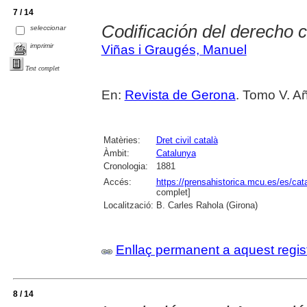
7 / 14
Codificación del derecho c
seleccionar
imprimir
Viñas i Graugés, Manuel
Text complet
En:
Revista de Gerona
. Tomo V. Añ
Matèries:
Dret civil català
Àmbit:
Catalunya
Cronologia:
1881
Accés:
https://prensahistorica.mcu.es/es/c
complet]
Localització:
B. Carles Rahola (Girona)
Enllaç permanent a aquest regis
8 / 14