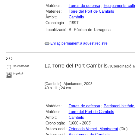
Matèries:
Torres de defensa
;
Equipaments cult
Matèries:
Torre del Port de Cambrils
Àmbit:
Cambrils
Cronologia:
[1991]
Localització:
B. Pública de Tarragona
Enllaç permanent a aquest registre
2 / 2
La Torre del Port Cambrils
seleccionar
/ [Coordinació: 
imprimir
[Cambrils] : Ajuntament, 2003
40 p. : il. ; 24 cm
Matèries:
Torres de defensa
;
Patrimoni històric 
Matèries:
Torre del Port de Cambrils
Àmbit:
Cambrils
Cronologia:
[1600 - 2003]
Autors add.:
Ortoneda Vernet, Montserrat
(Dir.)
Autors add.:
Ajuntament de Cambrils