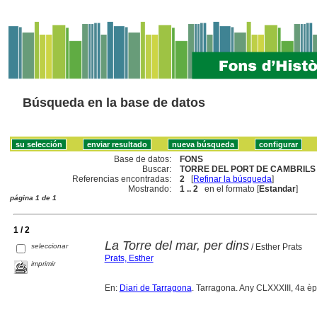
Búsqueda en la base de datos
Base de datos:
FONS
Buscar:
TORRE DEL PORT DE CAMBRILS 
Referencias encontradas:
2
[
Refinar la búsqueda
]
Mostrando:
1 .. 2
en el formato [
Estandar
]
página 1 de 1
1 / 2
La Torre del mar, per dins
seleccionar
/ Esther Prats
Prats, Esther
imprimir
En:
Diari de Tarragona
. Tarragona. Any CLXXXIII, 4a è