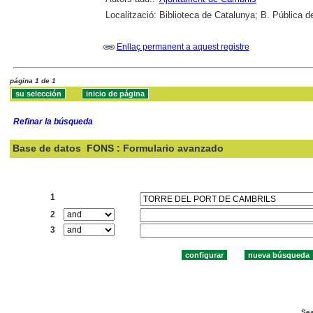
Localització:
Biblioteca de Catalunya; B. Pública d
Enllaç permanent a aquest registre
página 1 de 1
Refinar la búsqueda
Base de datos
FONS : Formulario avanzado
Buscar:
1
2
3
Sea