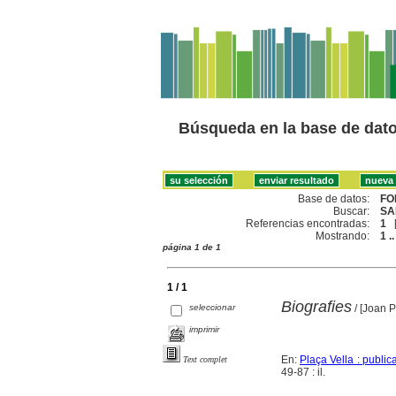
Búsqueda en la base de dat
Base de datos:
FO
Buscar:
SA
Referencias encontradas:
1
Mostrando:
1 ..
página 1 de 1
1 / 1
Biografies
seleccionar
/ [Joan P
imprimir
En:
Plaça Vella : publica
Text complet
49-87 : il.