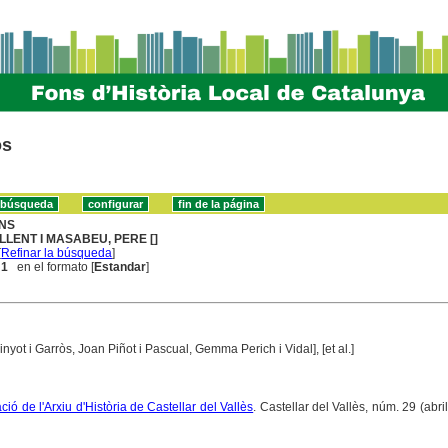
os
NS
LLENT I MASABEU, PERE []
[
Refinar la búsqueda
]
 1
en el formato [
Estandar
]
inyot i Garròs, Joan Piñot i Pascual, Gemma Perich i Vidal], [et al.]
ció de l'Arxiu d'Història de Castellar del Vallès
. Castellar del Vallès, núm. 29 (abri