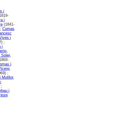
 i
1819-
a i
re
(1841-
 ;
Comas
rancesc
Vives i
) ;
 i
rrio,
 Soler,
1869-
omas i
Vicenç
69) ;
 Motllor,
ç
 ;
rbau i
ntoni