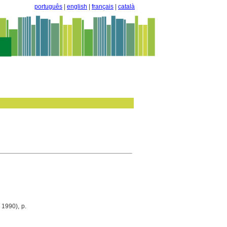
português
|
english
|
français
|
català
l 1990), p.