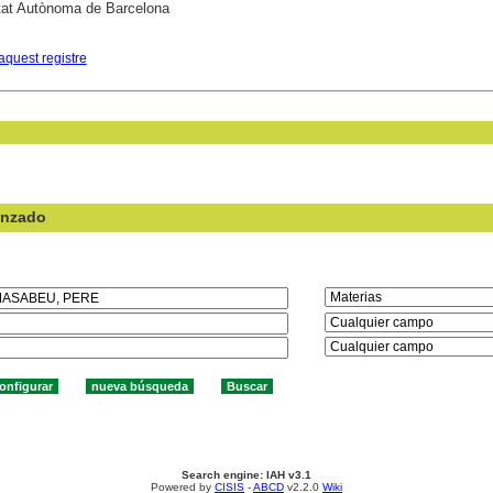
tat Autònoma de Barcelona
aquest registre
anzado
en el campo:
Search engine: IAH v3.1
Powered by
CISIS
-
ABCD
v2.2.0
Wiki