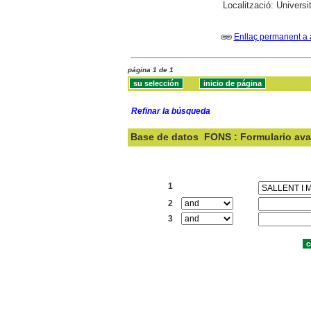
Localització:
Universi
Enllaç permanent a 
página 1 de 1
Refinar la búsqueda
Base de datos
FONS : Formulario av
Buscar:
1
2
3