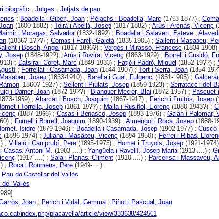
i biogràfic
;
Jutges
;
Jutjats de pau
rencs
;
Boadella i Gibert, Joan
;
Pèlachs i Boadella, Marc
(1793-1877) ;
Comas
Joan
(1800-1882) ;
Tolrà i Abellà, Josep
(1817-1882) ;
Arús i Arenas, Vicenç
(
aimir i Moragas, Salvador
(1832-1892) ;
Boadella i Salavert, Esteve
;
Alavedr
an
(1836?-1???) ;
Comas i Farell, Gaietà
(1835-1905) ;
Sallent i Masabeu, Pe
allent i Bosch, Angel
(1817-1896?) ;
Vergès i Mirassó, Francesc
(1834-1908)
y, Josep
(1848-19??) ;
Arús i Rovira, Vicenç
(1863-1929) ;
Borrell i Cusidó, F
913) ;
Datsira i Coret, Marc
(1849-1933) ;
Fatjó i Padró, Miquel
(1852-19??) ;
Agustí
;
Forrellat i Casamada, Joan
(1844-1907) ;
Tort i Serra, Joan
(1854-19??
 Masabeu, Josep
(1833-1910) ;
Barella i Gual, Fulgenci
(1851-1905) ;
Galceran
, Ramon
(1860?-1927) ;
Sellent i Piulats, Josep
(1859-1923) ;
Serratacó i del Ba
uig i Darner, Joan
(1872-19??) ;
Blanquer Mecier, Blai
(1872-1957) ;
Pascuet i
1873-1959) ;
Abarcat i Bosch, Joaquim
(1867-1917) ;
Perich i Fruitós, Josep
(
omet i Torrella, Josep
(1861-19??) ;
Malla i Rusiñol, Llorenç
(1880-1943?) ;
C
Vicenç
(1887-1966) ;
Casas i Benasco, Josep
(1893-1976) ;
Galan i Palomar, 
60) ;
Fornell i Borrell, Joaquim
(1890-1939) ;
Armengol i Roca, Josep
(1888-19
Homet, Isidre
(1879-1946) ;
Boadella i Casamada, Josep
(1902-1977) ;
Cuscó i
c
(1896-1974) ;
Juliana i Masabeu, Vicenç
(1894-1950) ;
Ferrer i Ribas, Lloren
.) ;
Villaró i Camprubí, Pere
(1895-1975) ;
Homet i Truyols, Josep
(1921-1974)
 i Casas, Antoni M.
(1903-....) ;
Yangüela i Ravellí, Josep Maria
(1913-....) ;
Gi
icenç
(1917-....) ;
Sala i Planas, Climent
(1910-....) ;
Parcerisa i Massaveu, A
.) ;
Roca i Roumens, Pere
(1949-....)
e Pau de Castellar del Vallès
 del Vallès
1989]
 Garròs, Joan
;
Perich i Vidal, Gemma
;
Piñot i Pascual, Joan
raco.cat/index.php/placavella/article/view/333638/424501