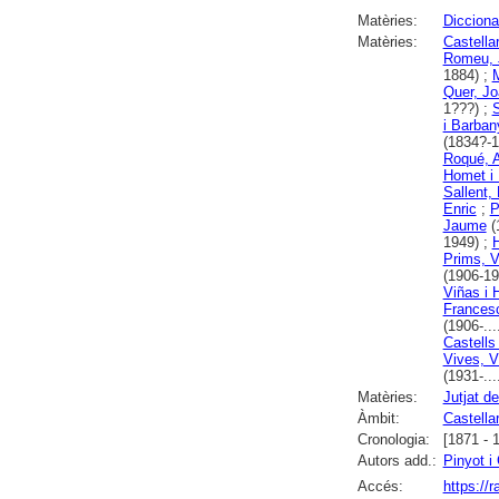
Matèries:
Diccionar
Matèries:
Castella
Romeu, 
1884) ;
M
Quer, Jo
1???) ;
S
i Barban
(1834?-1
Roqué, 
Homet i
Sallent
Enric
;
P
Jaume
(
1949) ;
H
Prims, 
(1906-19
Viñas i 
Frances
(1906-...
Castells
Vives, V
(1931-...
Matèries:
Jutjat d
Àmbit:
Castellar
Cronologia:
[1871 - 
Autors add.:
Pinyot i
Accés:
https://