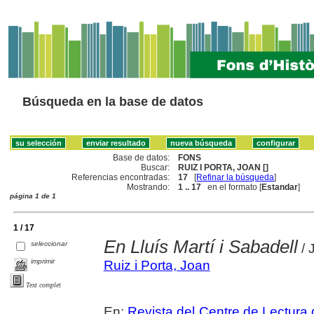
Búsqueda en la base de datos
Base de datos:
FONS
Buscar:
RUIZ I PORTA, JOAN []
Referencias encontradas:
17
[
Refinar la búsqueda
]
Mostrando:
1 .. 17
en el formato [
Estandar
]
página 1 de 1
1 / 17
En Lluís Martí i Sabadell
seleccionar
/ 
imprimir
Ruiz i Porta, Joan
Text complet
En:
Revista del Centre de Lectura