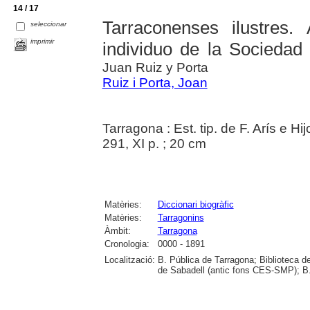
14 / 17
Tarraconenses ilustres. 
seleccionar
imprimir
individuo de la Sociedad
Juan Ruiz y Porta
Ruiz i Porta, Joan
Tarragona : Est. tip. de F. Arís e Hi
291, XI p. ; 20 cm
Matèries:
Diccionari biogràfic
Matèries:
Tarragonins
Àmbit:
Tarragona
Cronologia:
0000 - 1891
Localització:
B. Pública de Tarragona; Biblioteca d
de Sabadell (antic fons CES-SMP); B. 