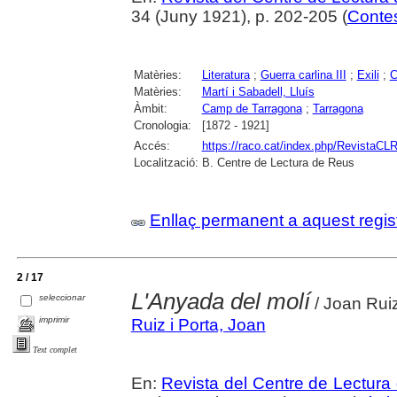
34 (Juny 1921), p. 202-205 (
Contes
Matèries:
Literatura
;
Guerra carlina III
;
Exili
;
C
Matèries:
Martí i Sabadell, Lluís
Àmbit:
Camp de Tarragona
;
Tarragona
Cronologia:
[1872 - 1921]
Accés:
https://raco.cat/index.php/RevistaCLR
Localització:
B. Centre de Lectura de Reus
Enllaç permanent a aquest regis
2 / 17
L'Anyada del molí
seleccionar
/ Joan Ruiz
imprimir
Ruiz i Porta, Joan
Text complet
En:
Revista del Centre de Lectura