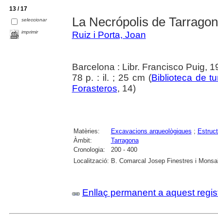
13 / 17
La Necrópolis de Tarrago
seleccionar
imprimir
Ruiz i Porta, Joan
Barcelona : Libr. Francisco Puig, 
78 p. : il. ; 25 cm (
Biblioteca de t
Forasteros
, 14)
Matèries:
Excavacions arqueològiques
;
Estruct
Àmbit:
Tarragona
Cronologia:
200 - 400
Localització:
B. Comarcal Josep Finestres i Monsal
Enllaç permanent a aquest regis