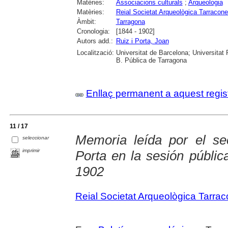
Matèries:
Associacions culturals
;
Arqueologia
Matèries:
Reial Societat Arqueològica Tarracon
Àmbit:
Tarragona
Cronologia:
[1844 - 1902]
Autors add.:
Ruiz i Porta, Joan
Localització:
Universitat de Barcelona; Universitat R
B. Pública de Tarragona
Enllaç permanent a aquest regis
11 / 17
Memoria leída por el se
seleccionar
imprimir
Porta en la sesión públic
1902
Reial Societat Arqueològica Tarra