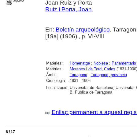
imprimir
Joan Ruiz y Porta
Ruiz i Porta, Joan
En:
Boletín arqueológico
. Tarragon
[19a] (1906) , p. VI-VIII
Matèries:
Homenatge
;
Noblesa
;
Parlamentaris
Matèries:
Morenes i de Tord, Carles
(1831-1906)
Àmbit:
Tarragona
;
Tarragona, província
Cronologia:
1831 - 1906
Localització:
Universitat de Barcelona; Universitat R
B. Pública de Tarragona
Enllaç permanent a aquest regis
8 / 17