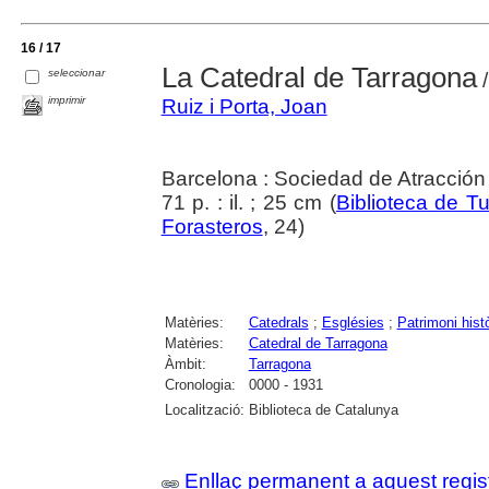
16 / 17
La Catedral de Tarragona
seleccionar
/
imprimir
Ruiz i Porta, Joan
Barcelona : Sociedad de Atracción
71 p. : il. ; 25 cm (
Biblioteca de T
Forasteros
, 24)
Matèries:
Catedrals
;
Esglésies
;
Patrimoni històr
Matèries:
Catedral de Tarragona
Àmbit:
Tarragona
Cronologia:
0000 - 1931
Localització:
Biblioteca de Catalunya
Enllaç permanent a aquest regis