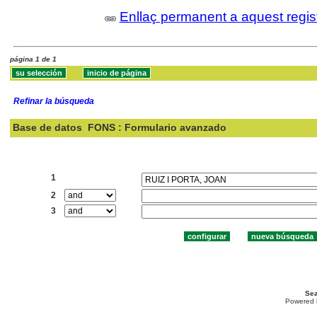
Enllaç permanent a aquest regis
página 1 de 1
Refinar la búsqueda
Base de datos
FONS : Formulario avanzado
Buscar:
1
2
3
Sea
Powered