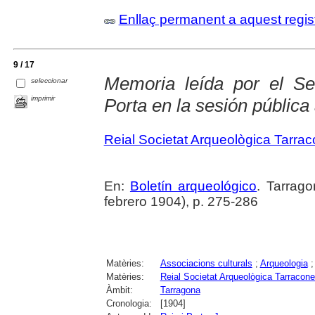
Enllaç permanent a aquest regis
9 / 17
Memoria leída por el Se
seleccionar
imprimir
Porta en la sesión pública
Reial Societat Arqueològica Tarra
En:
Boletín arqueológico
. Tarrago
febrero 1904), p. 275-286
Matèries:
Associacions culturals
;
Arqueologia
Matèries:
Reial Societat Arqueològica Tarracon
Àmbit:
Tarragona
Cronologia:
[1904]