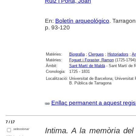
Ruiz i Porta, Joan
En:
Boletín arqueológico
. Tarragon
p. 93-120
Matèries:
Biografia
;
Clergues
;
Historiadors
;
Ar
Matèries:
Foguet i Foraster, Ramon
(1725-1794)
Àmbit:
Sant Martí de Maldà
- Sant Martí de R
Cronologia:
1725 - 1831
Localització:
Universitat de Barcelona; Universitat R
B. Pública de Tarragona
Enllaç permanent a aquest regis
7 / 17
Intima. A la memòria del
seleccionar