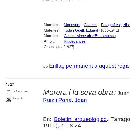
Matèries:
Monestirs
;
Castells
;
Fotografies
;
Hist
Matèries:
Toda i Güell, Eduard
(1855-1941)
Matèries:
Castell Monestir d'Escornalbou
Àmbit:
Riudecanyes
Cronologia:
[1927]
Enllaç permanent a aquest regis
4 / 17
Morera i la seva obra
seleccionar
/ Juan
imprimir
Ruiz i Porta, Joan
En:
Boletín arqueológico
. Tarrag
1919), p. 18-24