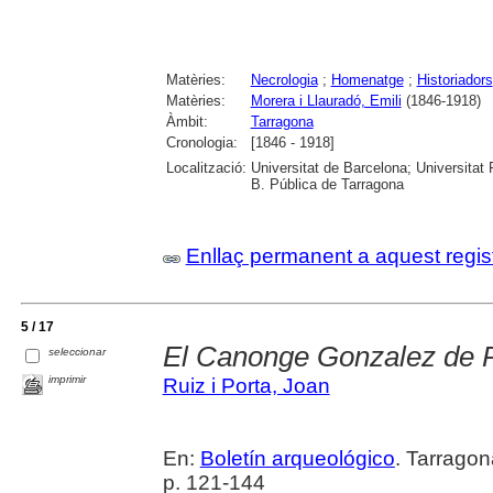
Matèries:
Necrologia
;
Homenatge
;
Historiadors
Matèries:
Morera i Llauradó, Emili
(1846-1918)
Àmbit:
Tarragona
Cronologia:
[1846 - 1918]
Localització:
Universitat de Barcelona; Universitat R
B. Pública de Tarragona
Enllaç permanent a aquest regis
5 / 17
El Canonge Gonzalez de 
seleccionar
imprimir
Ruiz i Porta, Joan
En:
Boletín arqueológico
. Tarragon
p. 121-144