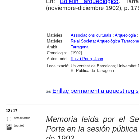
En:
Boletín arqueológico
. Tarr
(noviembre-diciembre 1902), p. 17
Matèries:
Associacions culturals
;
Arqueologia
Matèries:
Reial Societat Arqueològica Tarracon
Àmbit:
Tarragona
Cronologia:
[1902]
Autors add.:
Ruiz i Porta, Joan
Localització:
Universitat de Barcelona; Universitat R
B. Pública de Tarragona
Enllaç permanent a aquest regis
12 / 17
Memoria leída por el Se
seleccionar
imprimir
Porta en la sesión pública
de 1902