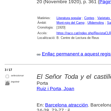
20 (Novembre 1920), p. 361 (
Pàgin
Matèries:
Literatura popular
;
Contes
;
Varietats 
Àmbit:
Mont-roig del Camp
;
Ulldemolins
;
Sa
Cronologia:
[1920]
Accés:
https://raco.cat/index.php/RevistaCLR
Localització:
B. Centre de Lectura de Reus
Enllaç permanent a aquest regis
3 / 17
El Señor Toda y el castil
seleccionar
imprimir
Porta
Ruiz i Porta, Joan
En:
Barcelona atracción
. Barcelon
24-28, 73-77 : il.