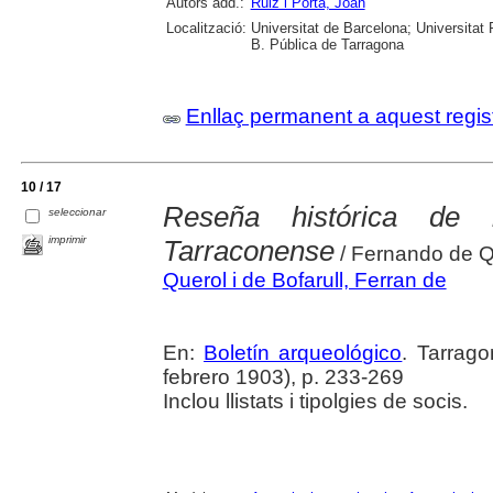
Autors add.:
Ruiz i Porta, Joan
Localització:
Universitat de Barcelona; Universitat R
B. Pública de Tarragona
Enllaç permanent a aquest regis
10 / 17
Reseña histórica de 
seleccionar
imprimir
Tarraconense
/ Fernando de Q
Querol i de Bofarull, Ferran de
En:
Boletín arqueológico
. Tarrago
febrero 1903), p. 233-269
Inclou llistats i tipolgies de socis.