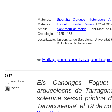
Matèries:
Biografia
;
Clergues
;
Historiadors
;
Ar
Matèries:
Foguet i Foraster, Ramon
(1725-1794)
Àmbit:
Sant Martí de Maldà
- Sant Martí de R
Cronologia:
1725 - 1831
Localització:
Universitat de Barcelona; Universitat R
B. Pública de Tarragona
Enllaç permanent a aquest regis
6 / 17
Els Canonges Foguet
seleccionar
imprimir
arqueólechs de Tarragona
solemne sessió pública d
Tarraconense" el 19 de n