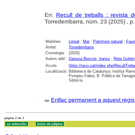
En:
Recull de treballs : revista 
Torredembarra, núm. 23 (2025) , p. 1
Matèries:
Litoral
;
Mar
;
Patrimoni natural
;
Faun
Àmbit:
Torredembarra
Cronologia:
[2025]
Autors add.:
Ganuza Bescós, Iranzu
;
Rota Gutiér
Accés:
https://raco.cat/index.php/RecullTreb
Localització:
Biblioteca de Catalunya; Institut Ramon
Pompeu Fabra; B. Pública de Tarragon
Sibhil·la
Enllaç permanent a aquest regis
página 1 de 1