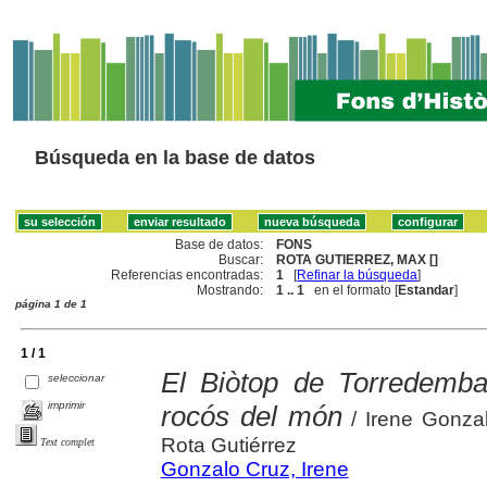
Búsqueda en la base de datos
Base de datos:
FONS
Buscar:
ROTA GUTIERREZ, MAX []
Referencias encontradas:
1
[
Refinar la búsqueda
]
Mostrando:
1 .. 1
en el formato [
Estandar
]
página 1 de 1
1 / 1
El Biòtop de Torredembar
seleccionar
imprimir
rocós del món
/ Irene Gonza
Rota Gutiérrez
Text complet
Gonzalo Cruz, Irene