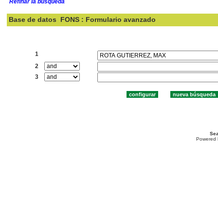
Refinar la búsqueda
Base de datos
FONS : Formulario avanzado
Buscar:
1
2
3
Sea
Powered