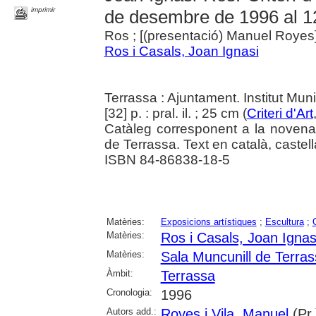
imprimir
de desembre de 1996 al 1
Ros ; [(presentació) Manuel Royes
Ros i Casals, Joan Ignasi
Terrassa : Ajuntament. Institut Mun
[32] p. : pral. il. ; 25 cm (
Criteri d'Art
Catàleg corresponent a la novena e
de Terrassa. Text en català, castell
ISBN 84-86838-18-5
Matèries:
Exposicions artístiques
;
Escultura
;
Matèries:
Ros i Casals, Joan Ignas
Matèries:
Sala Muncunill de Terra
Àmbit:
Terrassa
Cronologia:
1996
Autors add.:
Royes i Vila, Manuel
(Pr.