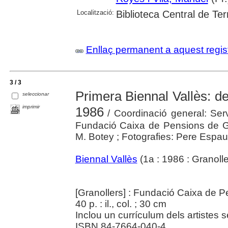
Localització:
Biblioteca Central de Te
Enllaç permanent a aquest regis
3 / 3
Primera Biennal Vallès: de
seleccionar
imprimir
1986
/ Coordinació general: Serv
Fundació Caixa de Pensions de Gr
M. Botey ; Fotografies: Pere Espaul
Biennal Vallès
(1a : 1986 : Granolle
[Granollers] : Fundació Caixa de 
40 p. : il., col. ; 30 cm
Inclou un currículum dels artistes s
ISBN 84-7664-040-4