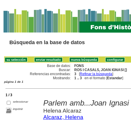
Búsqueda en la base de datos
Base de datos:
FONS
Buscar:
ROS I CASALS, JOAN IGNASI []
Referencias encontradas:
3
[
Refinar la búsqueda
]
Mostrando:
1 .. 3
en el formato [
Estandar
]
página 1 de 1
1 / 3
Parlem amb...Joan Ignasi 
seleccionar
imprimir
Helena Alcaraz
Alcaraz, Helena