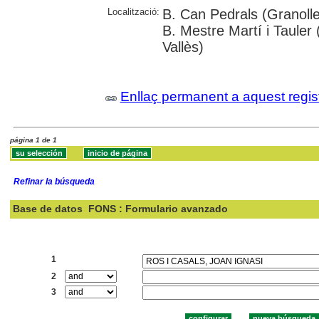
Localització:
B. Can Pedrals (Granoller
B. Mestre Martí i Tauler 
Vallès)
Enllaç permanent a aquest regis
página 1 de 1
Refinar la búsqueda
Base de datos
FONS : Formulario avanzado
Buscar:
1
2
3