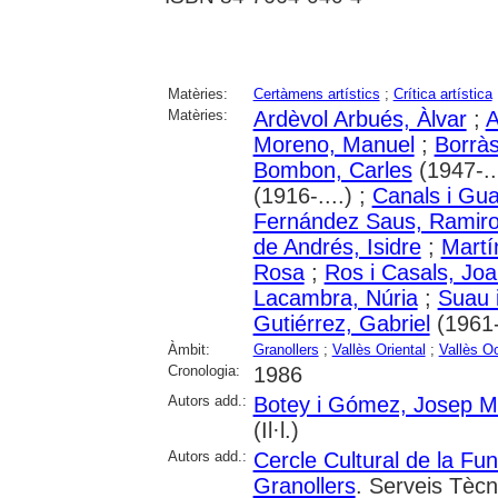
Matèries:
Certàmens artístics
;
Crítica artística
Matèries:
Ardèvol Arbués, Àlvar
;
A
Moreno, Manuel
;
Borrà
Bombon, Carles
(1947-..
(1916-....) ;
Canals i Gua
Fernández Saus, Ramir
de Andrés, Isidre
;
Martí
Rosa
;
Ros i Casals, Joa
Lacambra, Núria
;
Suau 
Gutiérrez, Gabriel
(1961-.
Àmbit:
Granollers
;
Vallès Oriental
;
Vallès O
Cronologia:
1986
Autors add.:
Botey i Gómez, Josep M
(Il·l.)
Autors add.:
Cercle Cultural de la Fu
Granollers
. Serveis Tècn