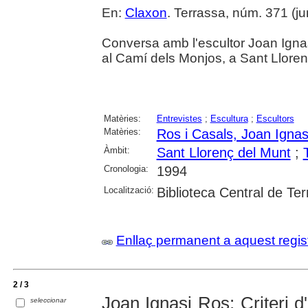
En:
Claxon
. Terrassa, núm. 371 (juny
Conversa amb l'escultor Joan Ignas
al Camí dels Monjos, a Sant Lloren
Matèries:
Entrevistes
;
Escultura
;
Escultors
Matèries:
Ros i Casals, Joan Ignas
Àmbit:
Sant Llorenç del Munt
;
Cronologia:
1994
Localització:
Biblioteca Central de Te
Enllaç permanent a aquest regis
2 / 3
Joan Ignasi Ros: Criteri d'
seleccionar