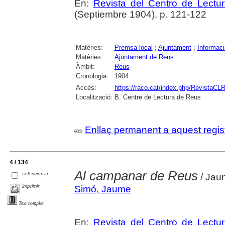
En:
Revista del Centro de Lectu
(Septiembre 1904), p. 121-122
Matèries:
Premsa local
;
Ajuntament
;
Informaci
Matèries:
Ajuntament de Reus
Àmbit:
Reus
Cronologia:
1904
Accés:
https://raco.cat/index.php/RevistaCLR
Localització:
B. Centre de Lectura de Reus
Enllaç permanent a aquest regis
4 / 134
Al campanar de Reus
seleccionar
/ Jau
imprimir
Simó, Jaume
Text complet
En:
Revista del Centro de Lectu