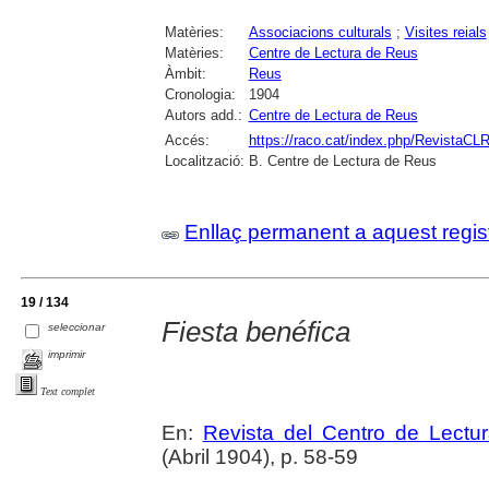
Matèries:
Associacions culturals
;
Visites reials
Matèries:
Centre de Lectura de Reus
Àmbit:
Reus
Cronologia:
1904
Autors add.:
Centre de Lectura de Reus
Accés:
https://raco.cat/index.php/RevistaCLR
Localització:
B. Centre de Lectura de Reus
Enllaç permanent a aquest regis
19 / 134
Fiesta benéfica
seleccionar
imprimir
Text complet
En:
Revista del Centro de Lectu
(Abril 1904), p. 58-59