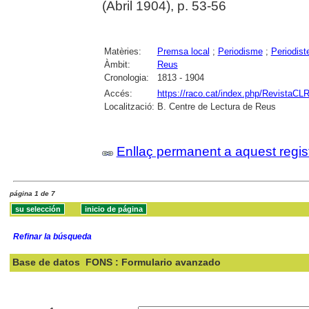
(Abril 1904), p. 53-56
Matèries:
Premsa local
;
Periodisme
;
Periodist
Àmbit:
Reus
Cronologia:
1813 - 1904
Accés:
https://raco.cat/index.php/RevistaCLR
Localització:
B. Centre de Lectura de Reus
Enllaç permanent a aquest regis
página 1 de 7
Refinar la búsqueda
Base de datos
FONS : Formulario avanzado
Buscar: