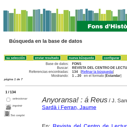
Búsqueda en la base de datos
Base de datos:
FONS
Buscar:
REVISTA DEL CENTRO DE LECTU
Referencias encontradas:
134
[
Refinar la búsqueda
]
Mostrando:
1 .. 20
en el formato [
Estandar
]
página 1 de 7
1 / 134
­Anyoransa! : á Reus
seleccionar
/ J. Sar
imprimir
Sardà i Ferran, Jaume
Text complet
En:
Revista del Centro de Lectu