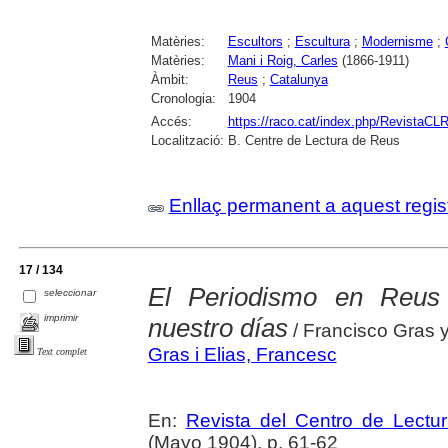
Matèries:
Escultors
;
Escultura
;
Modernisme
;
Matèries:
Mani i Roig, Carles
(1866-1911)
Àmbit:
Reus
;
Catalunya
Cronologia:
1904
Accés:
https://raco.cat/index.php/RevistaCLR
Localització:
B. Centre de Lectura de Reus
Enllaç permanent a aquest regis
17 / 134
El Periodismo en Reus
seleccionar
imprimir
nuestro días
/ Francisco Gras y
Gras i Elias, Francesc
Text complet
En:
Revista del Centro de Lectu
(Mayo 1904), p. 61-62