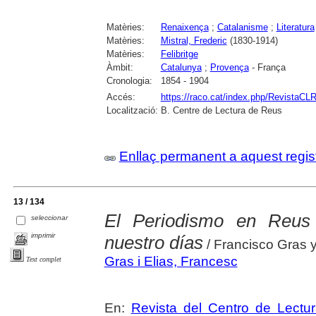
Matèries:
Renaixença
;
Catalanisme
;
Literatura
Matèries:
Mistral, Frederic
(1830-1914)
Matèries:
Felibritge
Àmbit:
Catalunya
;
Provença
- França
Cronologia:
1854 - 1904
Accés:
https://raco.cat/index.php/RevistaCLR
Localització:
B. Centre de Lectura de Reus
Enllaç permanent a aquest regis
13 / 134
El Periodismo en Reus
seleccionar
imprimir
nuestro días
/ Francisco Gras y
Gras i Elias, Francesc
Text complet
En:
Revista del Centro de Lectu