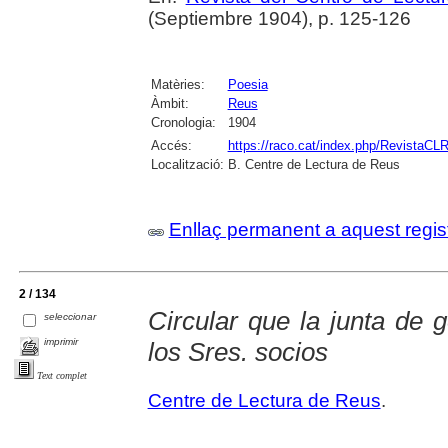
(Septiembre 1904), p. 125-126
Matèries:
Poesia
Àmbit:
Reus
Cronologia:
1904
Accés:
https://raco.cat/index.php/RevistaCLR
Localització:
B. Centre de Lectura de Reus
Enllaç permanent a aquest regis
2 / 134
Circular que la junta de g
seleccionar
imprimir
los Sres. socios
Text complet
Centre de Lectura de Reus
.