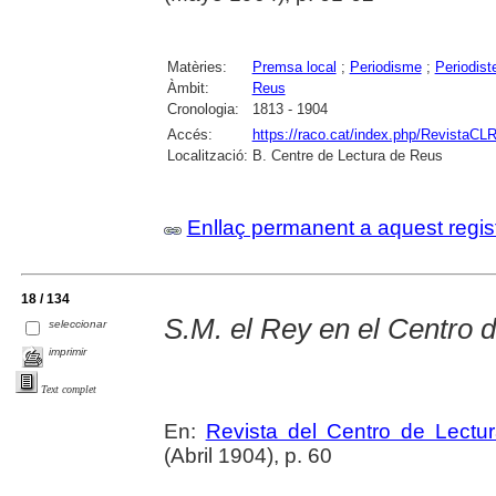
Matèries:
Premsa local
;
Periodisme
;
Periodist
Àmbit:
Reus
Cronologia:
1813 - 1904
Accés:
https://raco.cat/index.php/RevistaCLR
Localització:
B. Centre de Lectura de Reus
Enllaç permanent a aquest regis
18 / 134
S.M. el Rey en el Centro 
seleccionar
imprimir
Text complet
En:
Revista del Centro de Lectu
(Abril 1904), p. 60