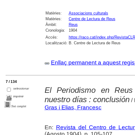
Matèries:
Associacions culturals
Matèries:
Centre de Lectura de Reus
Àmbit:
Reus
Cronologia:
1904
Accés:
https://raco.cat/index.php/RevistaCLR
Localització:
B. Centre de Lectura de Reus
Enllaç permanent a aquest regis
7 / 134
El Periodismo en Reus
seleccionar
imprimir
nuestro días : conclusión
/ 
Gras i Elias, Francesc
Text complet
En:
Revista del Centro de Lectu
(Agosto 1904), p. 105-107