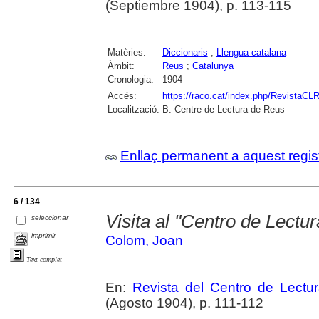
(Septiembre 1904), p. 113-115
Matèries:
Diccionaris
;
Llengua catalana
Àmbit:
Reus
;
Catalunya
Cronologia:
1904
Accés:
https://raco.cat/index.php/RevistaCLR
Localització:
B. Centre de Lectura de Reus
Enllaç permanent a aquest regis
6 / 134
Visita al "Centro de Lectur
seleccionar
imprimir
Colom, Joan
Text complet
En:
Revista del Centro de Lectu
(Agosto 1904), p. 111-112