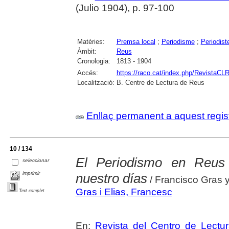
(Julio 1904), p. 97-100
Matèries:
Premsa local
;
Periodisme
;
Periodist
Àmbit:
Reus
Cronologia:
1813 - 1904
Accés:
https://raco.cat/index.php/RevistaCLR
Localització:
B. Centre de Lectura de Reus
Enllaç permanent a aquest regis
10 / 134
El Periodismo en Reus
seleccionar
imprimir
nuestro días
/ Francisco Gras y
Gras i Elias, Francesc
Text complet
En:
Revista del Centro de Lectu