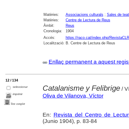
Matèries:
Associacions culturals
;
Sales de teat
Matèries:
Centre de Lectura de Reus
Àmbit:
Reus
Cronologia:
1904
Accés:
https://raco.cat/index.php/RevistaCLR
Localització:
B. Centre de Lectura de Reus
Enllaç permanent a aquest regis
12 / 134
Catalanisme y Felibrige
seleccionar
/ V
imprimir
Oliva de Vilanova, Víctor
Text complet
En:
Revista del Centro de Lectu
(Junio 1904), p. 83-84