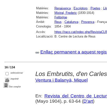
Matèries:
Renaixença
;
Escriptors
;
Poetes
;
Lit
Matèries:
Mistral, Frederic
(1830-1914)
Matèries:
Felibritge
Àmbit:
Reus
;
Catalunya
;
Provença
- França
Cronologia:
1854 - 1904
Accés:
https://raco.cat/index.php/RevistaCL
Localització:
B. Centre de Lectura de Reus
Enllaç permanent a aquest regis
16 / 134
Los Embrutits, d'en Carle
seleccionar
imprimir
Ventura i Balanyà, Miquel
Text complet
En:
Revista del Centro de Lectu
(Mayo 1904), p. 63-64 (
D'art
)