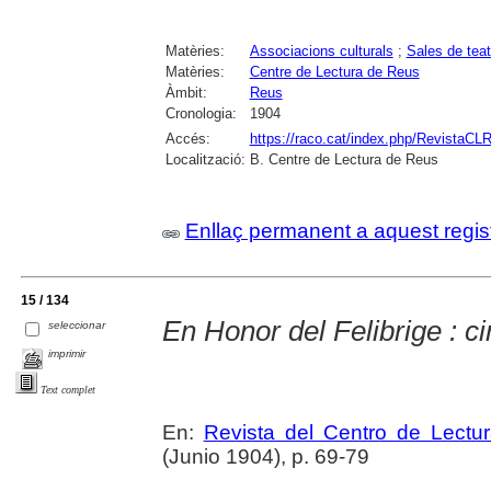
Matèries:
Associacions culturals
;
Sales de teat
Matèries:
Centre de Lectura de Reus
Àmbit:
Reus
Cronologia:
1904
Accés:
https://raco.cat/index.php/RevistaCLR
Localització:
B. Centre de Lectura de Reus
Enllaç permanent a aquest regis
15 / 134
En Honor del Felibrige : c
seleccionar
imprimir
Text complet
En:
Revista del Centro de Lectu
(Junio 1904), p. 69-79