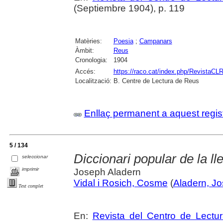
(Septiembre 1904), p. 119
Matèries:
Poesia
;
Campanars
Àmbit:
Reus
Cronologia:
1904
Accés:
https://raco.cat/index.php/RevistaCLR
Localització:
B. Centre de Lectura de Reus
Enllaç permanent a aquest regis
5 / 134
Diccionari popular de la ll
seleccionar
imprimir
Joseph Aladern
Vidal i Rosich, Cosme
(
Aladern, J
Text complet
En:
Revista del Centro de Lectu