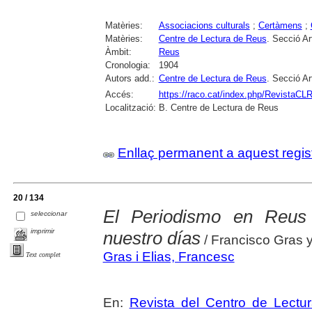
Matèries:
Associacions culturals
;
Certàmens
;
Matèries:
Centre de Lectura de Reus
. Secció Ar
Àmbit:
Reus
Cronologia:
1904
Autors add.:
Centre de Lectura de Reus
. Secció Ar
Accés:
https://raco.cat/index.php/RevistaCLR
Localització:
B. Centre de Lectura de Reus
Enllaç permanent a aquest regis
20 / 134
El Periodismo en Reus
seleccionar
imprimir
nuestro días
/ Francisco Gras y
Gras i Elias, Francesc
Text complet
En:
Revista del Centro de Lectu