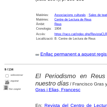
Matèries:
Associacions culturals
;
Sales de teat
Matèries:
Centre de Lectura de Reus
Àmbit:
Reus
Cronologia:
1904
Accés:
https://raco.cat/index.php/RevistaCLR
Localització:
B. Centre de Lectura de Reus
Enllaç permanent a aquest regis
9 / 134
El Periodismo en Reus
seleccionar
imprimir
nuestro días
/ Francisco Gras y
Gras i Elias, Francesc
Text complet
En:
Revista del Centro de Lectu