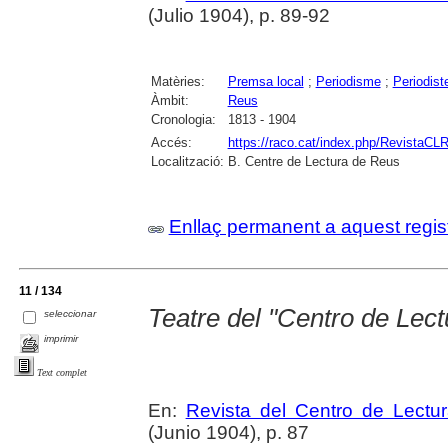
(Julio 1904), p. 89-92
Matèries:
Premsa local
;
Periodisme
;
Periodist
Àmbit:
Reus
Cronologia:
1813 - 1904
Accés:
https://raco.cat/index.php/RevistaCLR
Localització:
B. Centre de Lectura de Reus
Enllaç permanent a aquest regis
11 / 134
Teatre del "Centro de Lect
seleccionar
imprimir
Text complet
En:
Revista del Centro de Lectu
(Junio 1904), p. 87