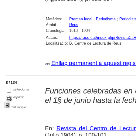
Matèries:
Premsa local
;
Periodisme
;
Periodist
Àmbit:
Reus
Cronologia:
1813 - 1904
Accés:
https://raco.cat/index.php/RevistaCLR
Localització:
B. Centre de Lectura de Reus
Enllaç permanent a aquest regis
8 / 134
Funciones celebradas en 
seleccionar
imprimir
el 1§ de junio hasta la fec
Text complet
En:
Revista del Centro de Lectu
(Julio 1904), p. 100-101