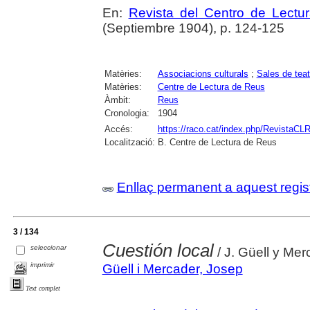
En:
Revista del Centro de Lectu
(Septiembre 1904), p. 124-125
Matèries:
Associacions culturals
;
Sales de teat
Matèries:
Centre de Lectura de Reus
Àmbit:
Reus
Cronologia:
1904
Accés:
https://raco.cat/index.php/RevistaCLR
Localització:
B. Centre de Lectura de Reus
Enllaç permanent a aquest regis
3 / 134
Cuestión local
seleccionar
/ J. Güell y Mer
imprimir
Güell i Mercader, Josep
Text complet