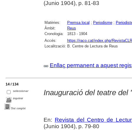
(Junio 1904), p. 81-83
Matèries:
Premsa local
;
Periodisme
;
Periodist
Àmbit:
Reus
Cronologia:
1813 - 1904
Accés:
https://raco.cat/index.php/RevistaCLR
Localització:
B. Centre de Lectura de Reus
Enllaç permanent a aquest regis
14 / 134
Inauguració del teatre del
seleccionar
imprimir
Text complet
En:
Revista del Centro de Lectu
(Junio 1904), p. 79-80