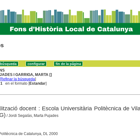
os
NS
JADES I GARRIGA, MARTA []
[
Refinar la búsqueda
]
 1
en el formato [
Estandar
]
ització docent : Escola Universitària Politècnica de Vil
VG)
/ Jordi Segalàs, Marta Pujades
 Politècnica de Catalunya, DL 2000