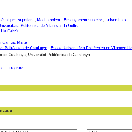
tècniques superiors
;
Medi ambient
;
Ensenyament superior
;
Universitats
niversitària Politècnica de Vilanova i la Geltrú
i la Geltrú
i Garriga, Marta
tat Politècnica de Catalunya
;
Escola Universitària Politècnica de Vilanova i l
ca de Catalunya; Universitat Politècnica de Catalunya
aquest registre
anzado
en el campo: