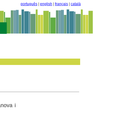
português
|
english
|
français
|
català
anova i