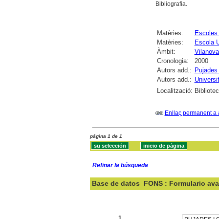
Bibliografia.
Matèries:
Escoles 
Matèries:
Escola U
Àmbit:
Vilanova 
Cronologia:
2000
Autors add.:
Pujades 
Autors add.:
Universi
Localització:
Bibliote
Enllaç permanent a 
página 1 de 1
Refinar la búsqueda
Base de datos
FONS : Formulario av
Buscar:
1