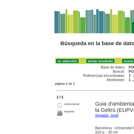
Búsqueda en la base de dat
Base de datos:
FO
Buscar:
PU
Referencias encontradas:
1
Mostrando:
1 ..
página 1 de 1
1 / 1
Guia d'ambiental
seleccionar
la Geltrú (EUP
imprimir
Segalàs, Jordi
Barcelona : Universitat
104 p. ; 30 cm