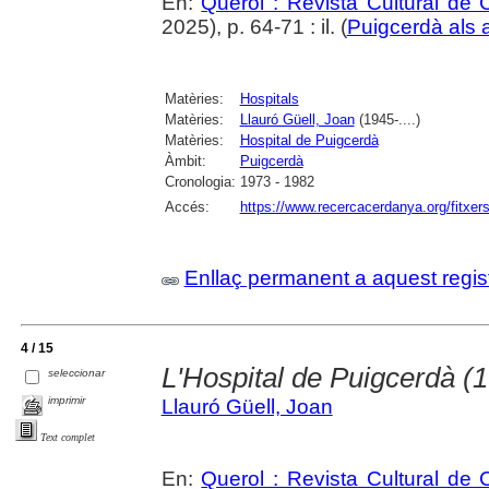
En:
Querol : Revista Cultural de
2025), p. 64-71 : il. (
Puigcerdà als 
Matèries:
Hospitals
Matèries:
Llauró Güell, Joan
(1945-....)
Matèries:
Hospital de Puigcerdà
Àmbit:
Puigcerdà
Cronologia:
1973 - 1982
Accés:
https://www.recercacerdanya.org/fitxers
Enllaç permanent a aquest regis
4 / 15
L'Hospital de Puigcerdà (
seleccionar
imprimir
Llauró Güell, Joan
Text complet
En:
Querol : Revista Cultural de