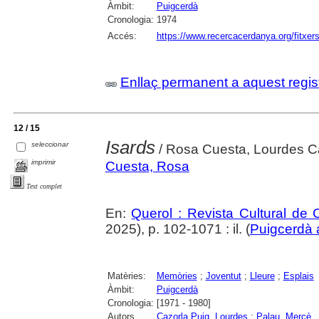
Àmbit:
Puigcerdà
Cronologia:
1974
Accés:
https://www.recercacerdanya.org/fitxers
Enllaç permanent a aquest regis
12 / 15
Isards
seleccionar
/ Rosa Cuesta, Lourdes Ca
imprimir
Cuesta, Rosa
Text complet
En:
Querol : Revista Cultural de
2025), p. 102-1071 : il. (
Puigcerdà 
Matèries:
Memòries
;
Joventut
;
Lleure
;
Esplais
Àmbit:
Puigcerdà
Cronologia:
[1971 - 1980]
Autors
Cazorla Puig, Lourdes
;
Palau, Mercè