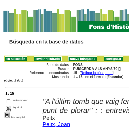
Búsqueda en la base de datos
Base de datos:
FONS
Buscar:
PUIGCERDA ALS ANYS 70 []
Referencias encontradas:
15
[
Refinar la búsqueda
]
Mostrando:
1 .. 15
en el formato [
Estandar
]
página 1 de 1
1 / 15
"A l'últim tomb que vaig fe
seleccionar
imprimir
punt de plorar" : : entre
Peitx
Text complet
Peitx, Joan