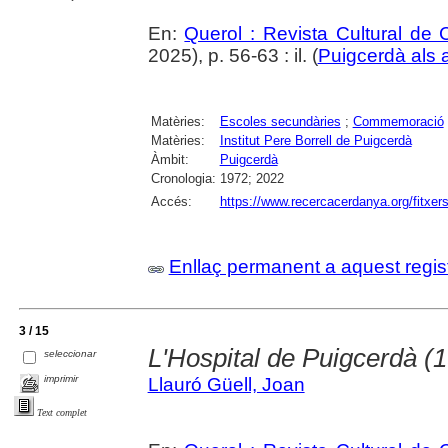
En:
Querol : Revista Cultural de
2025), p. 56-63 : il. (
Puigcerdà als 
Matèries:
Escoles secundàries
;
Commemoració
Matèries:
Institut Pere Borrell de Puigcerdà
Àmbit:
Puigcerdà
Cronologia:
1972; 2022
Accés:
https://www.recercacerdanya.org/fitxers
Enllaç permanent a aquest regis
3 / 15
L'Hospital de Puigcerdà (
seleccionar
imprimir
Llauró Güell, Joan
Text complet