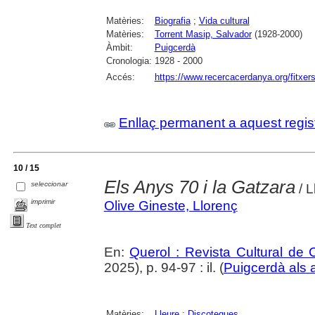
Matèries:
Biografia
;
Vida cultural
Matèries:
Torrent Masip, Salvador
(1928-2000)
Àmbit:
Puigcerdà
Cronologia:
1928 - 2000
Accés:
https://www.recercacerdanya.org/fitxers
Enllaç permanent a aquest regis
10 / 15
Els Anys 70 i la Gatzara
seleccionar
/ L
imprimir
Olive Gineste, Llorenç
Text complet
En:
Querol : Revista Cultural de
2025), p. 94-97 : il. (
Puigcerdà als 
Matèries:
Lleure
;
Discoteques