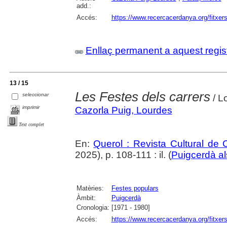
add.:
Accés:
https://www.recercacerdanya.org/fitxers
Enllaç permanent a aquest regis
13 / 15
Les Festes dels carrers
seleccionar
/ L
imprimir
Cazorla Puig, Lourdes
Text complet
En:
Querol : Revista Cultural de
2025), p. 108-111 : il. (
Puigcerdà al
Matèries:
Festes populars
Àmbit:
Puigcerdà
Cronologia:
[1971 - 1980]
Accés:
https://www.recercacerdanya.org/fitxers