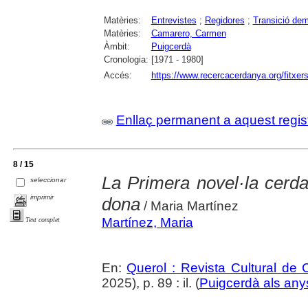
Matèries:
Entrevistes
;
Regidores
;
Transició dem
Matèries:
Camarero, Carmen
Àmbit:
Puigcerdà
Cronologia:
[1971 - 1980]
Accés:
https://www.recercacerdanya.org/fitxers
Enllaç permanent a aquest regis
8 / 15
La Primera novel·la cerda
seleccionar
imprimir
dona
/ Maria Martínez
Martínez, Maria
Text complet
En:
Querol : Revista Cultural de
2025), p. 89 : il. (
Puigcerdà als any