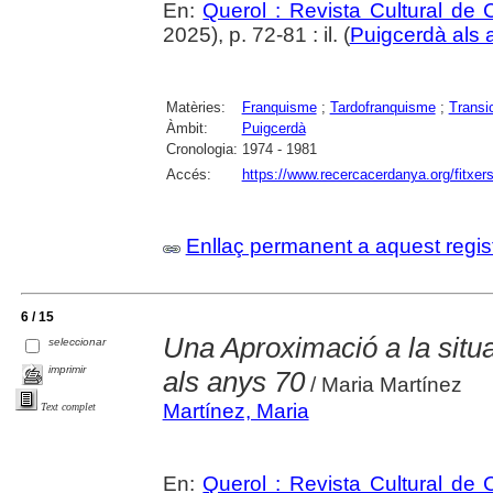
En:
Querol : Revista Cultural de
2025), p. 72-81 : il. (
Puigcerdà als 
Matèries:
Franquisme
;
Tardofranquisme
;
Transi
Àmbit:
Puigcerdà
Cronologia:
1974 - 1981
Accés:
https://www.recercacerdanya.org/fitxers
Enllaç permanent a aquest regis
6 / 15
Una Aproximació a la situ
seleccionar
imprimir
als anys 70
/ Maria Martínez
Martínez, Maria
Text complet
En:
Querol : Revista Cultural de