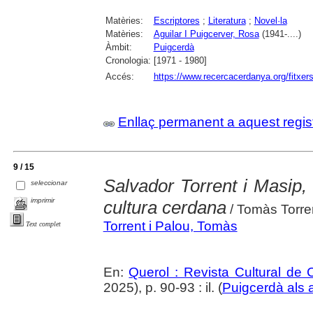
Matèries:
Escriptores
;
Literatura
;
Novel·la
Matèries:
Aguilar I Puigcerver, Rosa
(1941-....)
Àmbit:
Puigcerdà
Cronologia:
[1971 - 1980]
Accés:
https://www.recercacerdanya.org/fitxers
Enllaç permanent a aquest regis
9 / 15
Salvador Torrent i Masip, 
seleccionar
imprimir
cultura cerdana
/ Tomàs Torre
Torrent i Palou, Tomàs
Text complet
En:
Querol : Revista Cultural de
2025), p. 90-93 : il. (
Puigcerdà als 