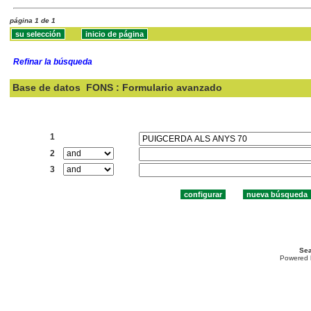
página 1 de 1
Refinar la búsqueda
Base de datos
FONS : Formulario avanzado
Buscar:
1
2
3
Sea
Powered