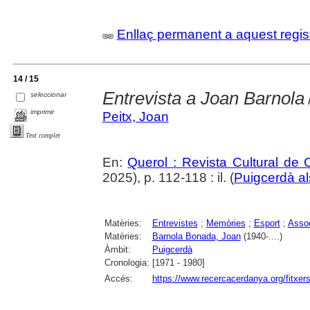
Enllaç permanent a aquest regis
14 / 15
Entrevista a Joan Barnola
seleccionar
imprimir
Peitx, Joan
Text complet
En:
Querol : Revista Cultural de
2025), p. 112-118 : il. (
Puigcerdà al
Matèries:
Entrevistes
;
Memòries
;
Esport
;
Assoc
Matèries:
Barnola Bonada, Joan
(1940-....)
Àmbit:
Puigcerdà
Cronologia:
[1971 - 1980]
Accés:
https://www.recercacerdanya.org/fitxers