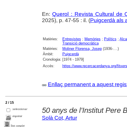
En:
Querol : Revista Cultural de
2025), p. 47-55 : il. (
Puigcerdà als 
Matèries:
Entrevistes
;
Memòries
;
Polítics
;
Alca
Transició democràtica
Matèries:
Moliner Florensa, Josep
(1936-....)
Àmbit:
Puigcerdà
Cronologia:
[1974 - 1979]
Accés:
https://www.recercacerdanya.org/fitxers
Enllaç permanent a aquest regis
2 / 15
50 anys de l'Institut Pere 
seleccionar
imprimir
Solà Cot, Artur
Text complet