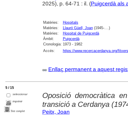
2025), p. 64-71 : il. (
Puigcerdà als 
Matèries:
Hospitals
Matèries:
Llauró Güell, Joan
(1945-....)
Matèries:
Hospital de Puigcerdà
Àmbit:
Puigcerdà
Cronologia:
1973 - 1982
Accés:
https://www.recercacerdanya.org/fitxers
Enllaç permanent a aquest regis
5 / 15
Oposició democràtica en
seleccionar
imprimir
transició a Cerdanya (197
Peitx, Joan
Text complet