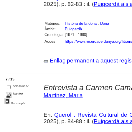
2025), p. 82-83 : il. (
Puigcerdà als 
Matèries:
Història de la dona
;
Dona
Àmbit:
Puigcerdà
Cronologia:
[1971 - 1980]
Accés:
https://www.recercacerdanya.org/fitxers
Enllaç permanent a aquest regis
7 / 15
Entrevista a Carmen Cam
seleccionar
imprimir
Martínez, Maria
Text complet
En:
Querol : Revista Cultural de
2025), p. 84-88 : il. (
Puigcerdà als 