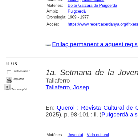
Matèries:
Boite Gatzara de Puigcerdà
Àmbit:
Puigcerdà
Cronologia:
1969 - 1977
Accés:
https://www.recercacerdanya.org/fitxers
Enllaç permanent a aquest regis
11 / 15
1a. Setmana de la Joven
seleccionar
imprimir
Tallaferro
Tallaferro, Josep
Text complet
En:
Querol : Revista Cultural de
2025), p. 98-101 : il. (
Puigcerdà als
Matèries:
Joventut
;
Vida cultural