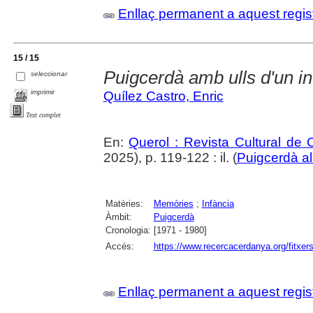
Enllaç permanent a aquest regis
15 / 15
Puigcerdà amb ulls d'un in
seleccionar
imprimir
Quílez Castro, Enric
Text complet
En:
Querol : Revista Cultural de
2025), p. 119-122 : il. (
Puigcerdà a
Matèries:
Memòries
;
Infància
Àmbit:
Puigcerdà
Cronologia:
[1971 - 1980]
Accés:
https://www.recercacerdanya.org/fitxers
Enllaç permanent a aquest regis