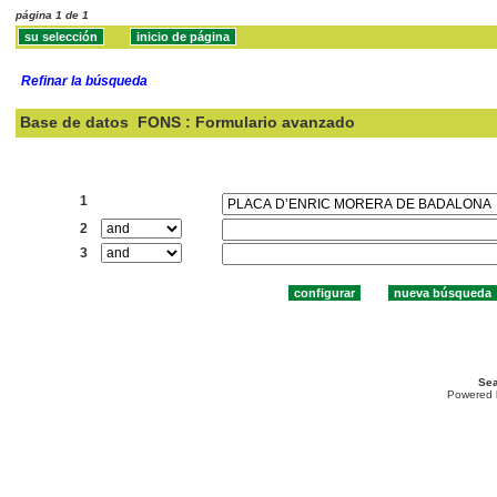
página 1 de 1
Refinar la búsqueda
Base de datos
FONS : Formulario avanzado
Buscar:
1
2
3
Sea
Powered