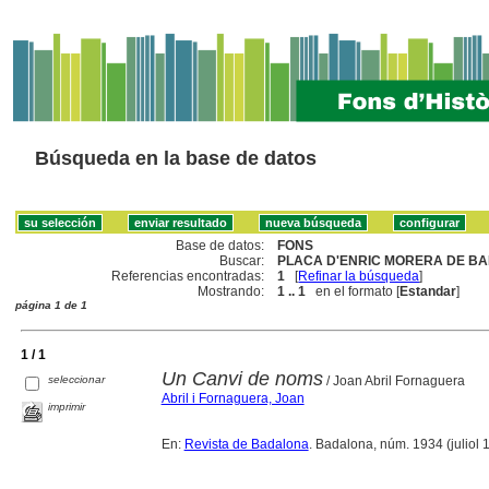
Búsqueda en la base de datos
Base de datos:
FONS
Buscar:
PLACA D'ENRIC MORERA DE BA
Referencias encontradas:
1
[
Refinar la búsqueda
]
Mostrando:
1 .. 1
en el formato [
Estandar
]
página 1 de 1
1 / 1
Un Canvi de noms
seleccionar
/ Joan Abril Fornaguera
Abril i Fornaguera, Joan
imprimir
En:
Revista de Badalona
. Badalona, núm. 1934 (juliol 1