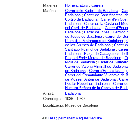
Matèries:
Nomenclàtors
;
Carrers
Matèries:
Carrer dels Budells de Badalona
;
Car
Badalona
;
Carrer de Sant Anastasi d
Cortijo de Badalona
;
Carrer d'en Cue
Badalona
;
Carrer de la Costa del Me
del Carril de Badalona
;
Carrer d'Edua
Badalona
;
Carrer de Ribas i Perdigó
de Jesús de Badalona
;
Carrer del Bu
Riera d'en Matamoros de Badalona
;
C
de les Ànimes de Badalona
;
Carrer d
Santiago Rusiñol de Badalona
;
Carre
Badalona
;
Plaça de Casagemes de B
Plaça d'Enric Morera de Badalona
;
Ca
Mola de Badalona
;
Carrer de Salmer
Carrer de Valentí Almirall de Badalona
de Badalona
;
Carrer d'Estanislau Fi
Carrer del Comandante Villanova de 
de Mossèn Anton de Badalona
;
Carre
Doctor Robert de Badalona
;
Carrer d
Nuestra Señora de la Cabeza de Bad
Àmbit:
Badalona
Cronologia:
1936 - 1939
Localització:
Museu de Badalona
Enllaç permanent a aquest registre