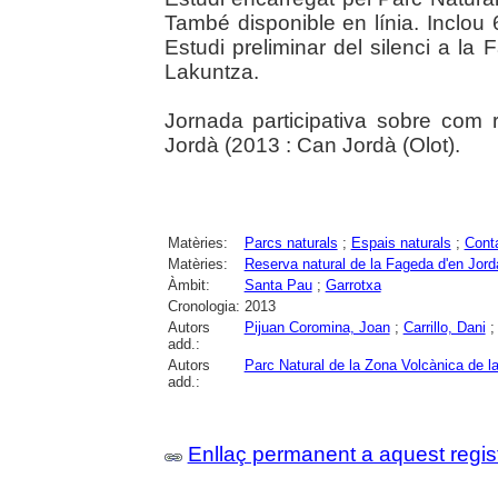
També disponible en línia. Inclou
Estudi preliminar del silenci a la 
Lakuntza.
Jornada participativa sobre com 
Jordà (2013 : Can Jordà (Olot).
Matèries:
Parcs naturals
;
Espais naturals
;
Cont
Matèries:
Reserva natural de la Fageda d'en Jord
Àmbit:
Santa Pau
;
Garrotxa
Cronologia:
2013
Autors
Pijuan Coromina, Joan
;
Carrillo, Dani
add.:
Autors
Parc Natural de la Zona Volcànica de l
add.:
Enllaç permanent a aquest regis