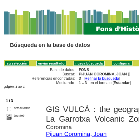
Búsqueda en la base de datos
Base de datos:
FONS
Buscar:
PIJUAN COROMINA, JOAN []
Referencias encontradas:
3
[
Refinar la búsqueda
]
Mostrando:
1 .. 3
en el formato [
Estandar
]
página 1 de 1
1 / 3
GIS VULCÀ : the geograp
seleccionar
imprimir
La Garrotxa Volcanic Zo
Coromina
Pijuan Coromina, Joan