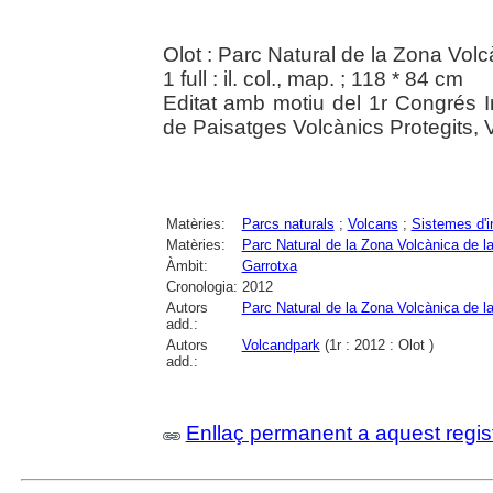
Olot : Parc Natural de la Zona Vol
1 full : il. col., map. ; 118 * 84 cm
Editat amb motiu del 1r Congrés I
de Paisatges Volcànics Protegits, 
Matèries:
Parcs naturals
;
Volcans
;
Sistemes d'i
Matèries:
Parc Natural de la Zona Volcànica de l
Àmbit:
Garrotxa
Cronologia:
2012
Autors
Parc Natural de la Zona Volcànica de l
add.:
Autors
Volcandpark
(1r : 2012 : Olot )
add.:
Enllaç permanent a aquest regis