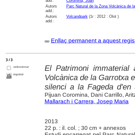
add.:
Coromina, Joan
Autors
Parc Natural de la Zona Volcànica de l
add.:
Autors
Volcandpark
(1r : 2012 : Olot )
add.:
Enllaç permanent a aquest regis
3 / 3
El Patrimoni immaterial
seleccionar
imprimir
Volcànica de la Garrotxa e
silenci a la Fageda d'en
Pijuan Coromina, Dani Carrillo, Ari
Mallarach i Carrera, Josep Maria
2013
22 p. : il. col. ; 30 cm + annexos
Estudi encarregat pel Parc Natura