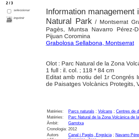
2 / 3
Information management i
seleccionar
imprimir
Natural Park
/ Montserrat Gr
Pagès, Muntsa Navarro Pérez-Do
Pijuan Coromina
Grabolosa Sellabona, Montserrat
Olot : Parc Natural de la Zona Vol
1 full : il. col. ; 118 * 84 cm
Editat amb motiu del 1r Congrés I
de Paisatges Volcànics Protegits, 
Matèries:
Parcs naturals
;
Volcans
;
Centres de 
Matèries:
Parc Natural de la Zona Volcànica de l
Àmbit:
Garrotxa
Cronologia:
2012
Autors
Canal i Pagès, Engràcia
;
Navarro Pére