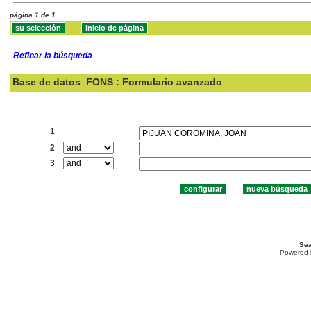
página 1 de 1
Refinar la búsqueda
Base de datos
FONS : Formulario avanzado
Buscar:
1
2
3
Sea
Powered