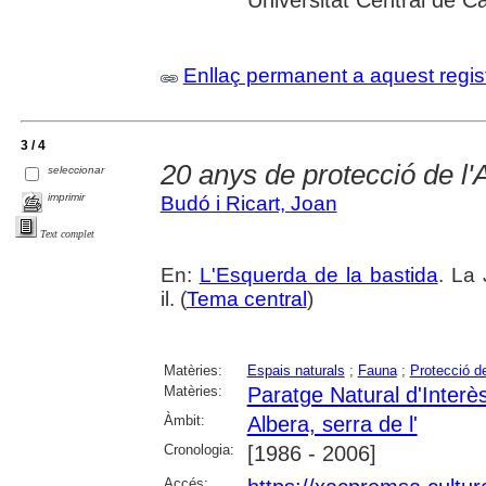
Universitat Central de C
Enllaç permanent a aquest regis
3 / 4
20 anys de protecció de l'
seleccionar
imprimir
Budó i Ricart, Joan
Text complet
En:
L'Esquerda de la bastida
. La
il. (
Tema central
)
Matèries:
Espais naturals
;
Fauna
;
Protecció d
Matèries:
Paratge Natural d'Interès
Àmbit:
Albera, serra de l'
Cronologia:
[1986 - 2006]
Accés: