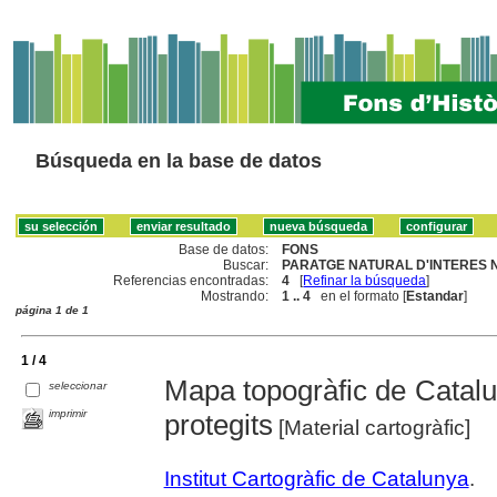
Búsqueda en la base de datos
Base de datos:
FONS
Buscar:
PARATGE NATURAL D'INTERES N
Referencias encontradas:
4
[
Refinar la búsqueda
]
Mostrando:
1 .. 4
en el formato [
Estandar
]
página 1 de 1
1 / 4
Mapa topogràfic de Catalu
seleccionar
imprimir
protegits
[Material cartogràfic]
Institut Cartogràfic de Catalunya
.