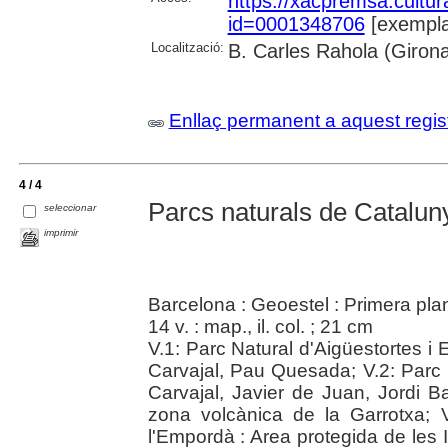
https://xacpremsa.cultu
id=0001348706
[exempla
Localització:
B. Carles Rahola (Giron
Enllaç permanent a aquest regis
4 / 4
Parcs naturals de Catalunya
seleccionar
imprimir
Barcelona : Geoestel : Primera pla
14 v. : map., il. col. ; 21 cm
V.1: Parc Natural d'Aigüestortes i
Carvajal, Pau Quesada; V.2: Parc
Carvajal, Javier de Juan, Jordi Bas
zona volcànica de la Garrotxa; 
l'Empordà : Area protegida de les 