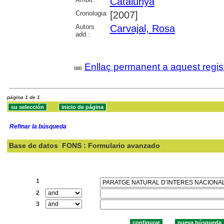
Catalunya
Cronologia:
[2007]
Autors
Carvajal, Rosa
add.:
Enllaç permanent a aquest regis
página 1 de 1
Refinar la búsqueda
Base de datos
FONS : Formulario avanzado
Buscar:
1
2
3