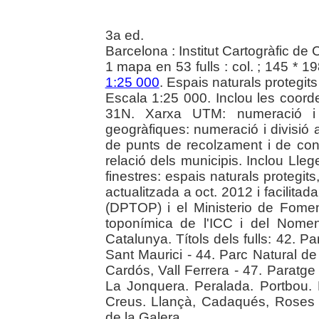
3a ed.
Barcelona : Institut Cartogràfic de
1 mapa en 53 fulls : col. ; 145 * 1
1:25 000
. Espais naturals protegits
Escala 1:25 000. Inclou les coor
31N. Xarxa UTM: numeració i
geogràfiques: numeració i divisió 
de punts de recolzament i de cont
relació dels municipis. Inclou Llege
finestres: espais naturals protegit
actualitzada a oct. 2012 i facilita
(DPTOP) i el Ministerio de Fome
toponímica de l'ICC i del Nomen
Catalunya. Títols dels fulls: 42. P
Sant Maurici - 44. Parc Natural de 
Cardós, Vall Ferrera - 47. Paratge 
La Jonquera. Peralada. Portbou.
Creus. Llançà, Cadaqués, Roses -
de la Galera.