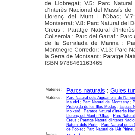
de Llobregat; V.5: Parc Natural
d'Interès Nacional del Massís del
Llorenç del Munt i l'Obac; V.
Montserrat; V.8: Parc Natural del D
Creus : Paratge Natural d'Interè
Collserola : Parc del Garraf : Parc 
de la Serralada de Marina : Par
Montnegre-Corredor; V.13: Parc Nat
la Serra de Montsant : Paratge Natu
ISBN 9788461163465
Matèries:
Parcs naturals
;
Guies tur
Matèries:
Parc Natural dels Aiguamolls de l'Empo
Maurici
;
Parc Natural del Montseny
;
P
Protegida de les Illes Medes
;
Espais N
Moixeró
;
Paratge Natural d'Interès Na
Llorenç del Munt i l'Obac
;
Parc Natural
Creus
;
Paratge Natural d'Interès Nacion
Natural dels Ports
;
Parc Natural de la
de Poblet
;
Parc Natural de l'Alt Pirineu
Àmbit: