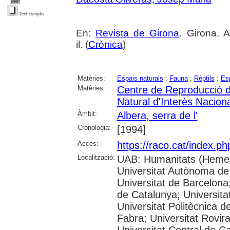
Text complet
En:
Revista de Girona
. Girona. 
il. (
Crònica
)
Matèries:
Espais naturals
;
Fauna
;
Rèptils
;
Es
Matèries:
Centre de Reproducció d
Natural d'Interès Naciona
Àmbit:
Albera, serra de l'
Cronologia:
[1994]
Accés:
https://raco.cat/index.p
Localització:
UAB: Humanitats (Hemer
Universitat Autònoma de
Universitat de Barcelona;
de Catalunya; Universitat
Universitat Politècnica 
Fabra; Universitat Rovira 