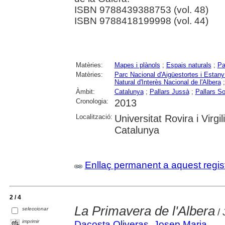
ISBN 9788439388753 (vol. 48)
ISBN 9788418199998 (vol. 44)
Matèries:
Mapes i plànols
;
Espais naturals
;
Pa
Matèries:
Parc Nacional d'Aigüestortes i Estany
Natural d'Interès Nacional de l'Albera
Àmbit:
Catalunya
;
Pallars Jussà
;
Pallars So
Cronologia:
2013
Localització:
Universitat Rovira i Virgil
Catalunya
Enllaç permanent a aquest regis
2 / 4
La Primavera de l'Albera
seleccionar
/ 
imprimir
Dacosta Oliveras, Josep Maria