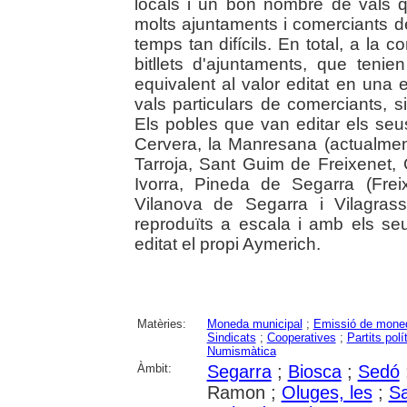
locals i un bon nombre de vals qu
molts ajuntaments i comerciants d
temps tan difícils. En total, a la
bitllets d'ajuntaments, que teni
equivalent al valor editat en una e
vals particulars de comerciants, sin
Els pobles que van editar els seus
Cervera, la Manresana (actualme
Tarroja, Sant Guim de Freixenet,
Ivorra, Pineda de Segarra (Frei
Vilanova de Segarra i Vilagrass
reproduïts a escala i amb els seu
editat el propi Aymerich.
Matèries:
Moneda municipal
;
Emissió de mone
Sindicats
;
Cooperatives
;
Partits polí
Numismàtica
Àmbit:
Segarra
;
Biosca
;
Sedó
Ramon ;
Oluges, les
;
S