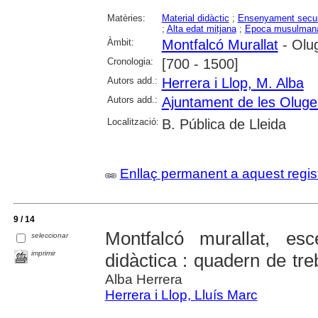
Matèries:
Material didàctic
;
Ensenyament secun
;
Alta edat mitjana
;
Epoca musulman
Àmbit:
Montfalcó Murallat
- Olug
Cronologia:
[700 - 1500]
Autors add.:
Herrera i Llop, M. Alba
Autors add.:
Ajuntament de les Oluge
Localització:
B. Pública de Lleida
Enllaç permanent a aquest regis
9 / 14
Montfalcó murallat, es
seleccionar
imprimir
didàctica : quadern de tre
Alba Herrera
Herrera i Llop, Lluís Marc