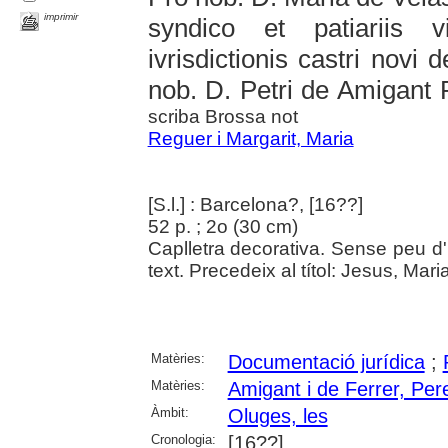
imprimir
syndico et patiariis 
ivrisdictionis castri novi
nob. D. Petri de Amigant R
scriba Brossa not
Reguer i Margarit, Maria
[S.l.] : Barcelona?, [16??]
52 p. ; 2o (30 cm)
Caplletra decorativa. Sense peu d
text. Precedeix al títol: Jesus, Mar
Matèries:
Documentació jurídica
;
Matèries:
Amigant i de Ferrer, Pere
Àmbit:
Oluges, les
Cronologia:
[16??]