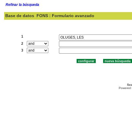
Refinar la búsqueda
Base de datos
FONS : Formulario avanzado
Buscar:
1
2
3
Sea
Powered