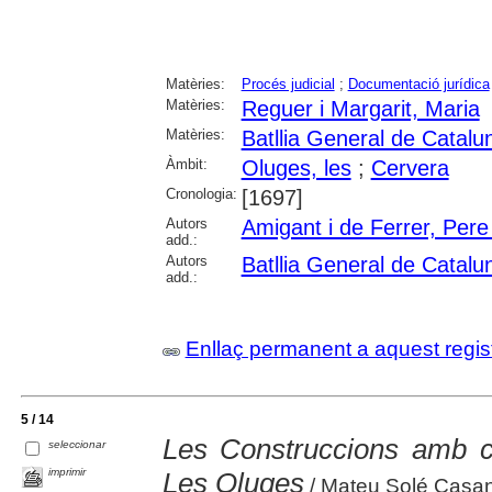
Matèries:
Procés judicial
;
Documentació jurídica
Matèries:
Reguer i Margarit, Maria
Matèries:
Batllia General de Catalu
Àmbit:
Oluges, les
;
Cervera
Cronologia:
[1697]
Autors
Amigant i de Ferrer, Pere
add.:
Autors
Batllia General de Catalu
add.:
Enllaç permanent a aquest regis
5 / 14
Les Construccions amb c
seleccionar
imprimir
Les Oluges
/ Mateu Solé Casa