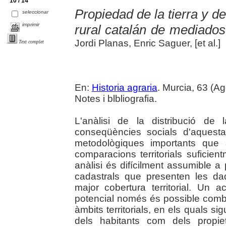
10 / 14
Propiedad de la tierra y d
seleccionar
imprimir
rural catalán de mediados
Jordi Planas, Enric Saguer, [et al.]
Text complet
En:
Historia agraria
. Murcia, 63 (Ag
Notes i blbliografia.
L'anàlisi de la distribució de
conseqüències socials d'aquesta?
metodològiques importants que sol
comparacions territorials suficien
anàlisi és difícilment assumible a p
cadastrals que presenten les da
major cobertura territorial. Un
potencial només és possible combi
àmbits territorials, en els quals sig
dels habitants com dels propie