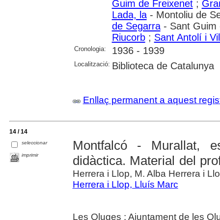
Guim de Freixenet
;
Gra
Lada, la
- Montoliu de S
de Segarra
- Sant Guim 
Riucorb
;
Sant Antolí i V
Cronologia:
1936 - 1939
Localització:
Biblioteca de Catalunya
Enllaç permanent a aquest regis
14 / 14
Montfalcó - Murallat, e
seleccionar
imprimir
didàctica. Material del pro
Herrera i Llop, M. Alba Herrera i Ll
Herrera i Llop, Lluís Marc
Les Oluges : Ajuntament de les Ol