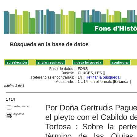
Búsqueda en la base de datos
Base de datos:
FONS
Buscar:
OLUGES, LES []
Referencias encontradas:
14
[
Refinar la búsqueda
]
Mostrando:
1 .. 14
en el formato [
Estandar
]
página 1 de 1
1 / 14
Por Doña Gertrudis Pague
seleccionar
imprimir
el pleyto con el Cabildo d
Tortosa : Sobre la perte
término de las Olujas