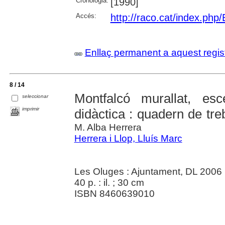
Cronologia:
[1990]
Accés:
http://raco.cat/index.php/
Enllaç permanent a aquest regis
8 / 14
Montfalcó murallat, es
seleccionar
imprimir
didàctica : quadern de tre
M. Alba Herrera
Herrera i Llop, Lluís Marc
Les Oluges : Ajuntament, DL 2006
40 p. : il. ; 30 cm
ISBN 8460639010