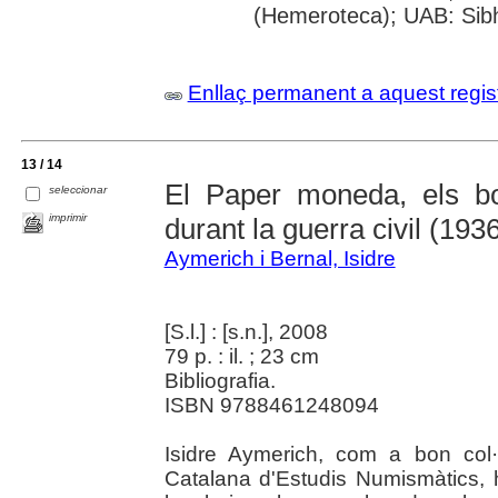
(Hemeroteca); UAB: Sibhi
Enllaç permanent a aquest regis
13 / 14
El Paper moneda, els bo
seleccionar
imprimir
durant la guerra civil (193
Aymerich i Bernal, Isidre
[S.l.] : [s.n.], 2008
79 p. : il. ; 23 cm
Bibliografia.
ISBN 9788461248094
Isidre Aymerich, com a bon col·
Catalana d'Estudis Numismàtics, h