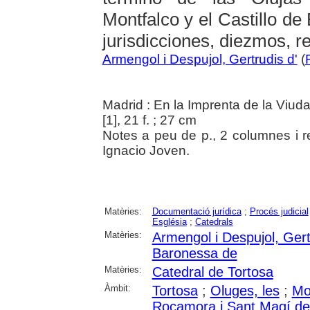
Montfalco y el Castillo de
jurisdicciones, diezmos, re
Armengol i Despujol, Gertrudis d'
(
Madrid : En la Imprenta de la Viud
[1], 21 f. ; 27 cm
Notes a peu de p., 2 columnes i r
Ignacio Joven.
Matèries:
Documentació jurídica
;
Procés judicial
Església
;
Catedrals
Matèries:
Armengol i Despujol, Gert
Baronessa de
Matèries:
Catedral de Tortosa
Àmbit:
Tortosa
;
Oluges, les
;
Mo
Rocamora i Sant Magí de