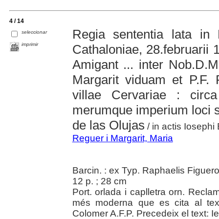
4 / 14
Regia sententia lata in 
seleccionar
imprimir
Cathaloniae, 28.februarii 
Amigant ... inter Nob.D.
Margarit viduam et P.F.
villae Cervariae : circa
merumque imperium loci se
de las Olujas
/ in actis Iosephi
Reguer i Margarit, Maria
Barcin. : ex Typ. Raphaelis Figuero
12 p. ; 28 cm
Port. orlada i caplletra orn. Recl
més moderna que es cita al tex
Colomer A.F.P. Precedeix el text: I