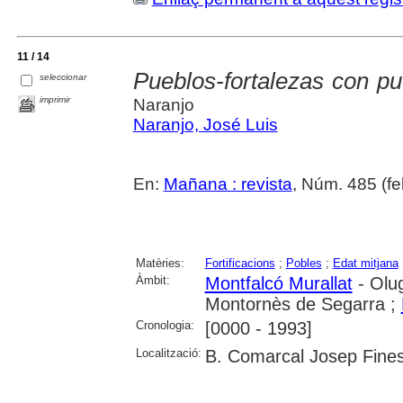
11 / 14
Pueblos-fortalezas con pu
seleccionar
imprimir
Naranjo
Naranjo, José Luis
En:
Mañana : revista
, Núm. 485 (fe
Matèries:
Fortificacions
;
Pobles
;
Edat mitjana
Àmbit:
Montfalcó Murallat
- Olug
Montornès de Segarra ;
Cronologia:
[0000 - 1993]
Localització:
B. Comarcal Josep Fines