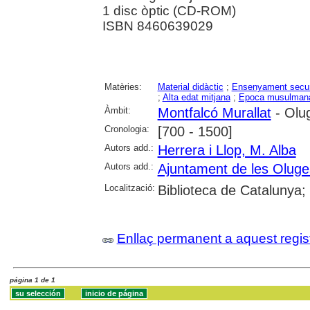
1 disc òptic (CD-ROM)
ISBN 8460639029
Matèries:
Material didàctic
;
Ensenyament secun
;
Alta edat mitjana
;
Epoca musulman
Àmbit:
Montfalcó Murallat
- Olug
Cronologia:
[700 - 1500]
Autors add.:
Herrera i Llop, M. Alba
Autors add.:
Ajuntament de les Oluge
Localització:
Biblioteca de Catalunya; 
Enllaç permanent a aquest regis
página 1 de 1