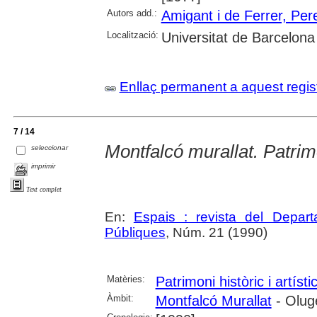
Autors add.:
Amigant i de Ferrer, Pere
Localització:
Universitat de Barcelona
Enllaç permanent a aquest regis
7 / 14
Montfalcó murallat. Patri
seleccionar
imprimir
Text complet
En:
Espais : revista del Departa
Públiques
, Núm. 21 (1990)
Matèries:
Patrimoni històric i artísti
Àmbit:
Montfalcó Murallat
- Oluge