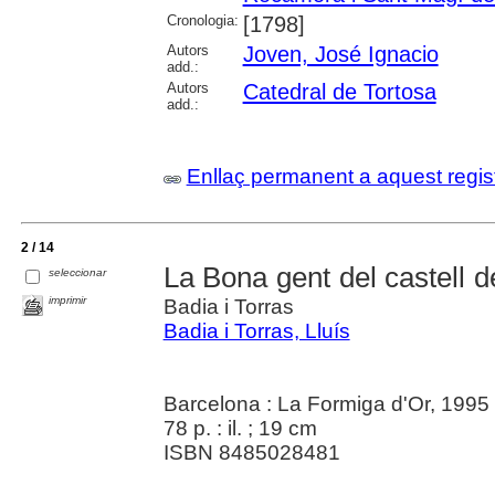
Cronologia:
[1798]
Autors
Joven, José Ignacio
add.:
Autors
Catedral de Tortosa
add.:
Enllaç permanent a aquest regis
2 / 14
La Bona gent del castell 
seleccionar
imprimir
Badia i Torras
Badia i Torras, Lluís
Barcelona : La Formiga d'Or, 1995
78 p. : il. ; 19 cm
ISBN 8485028481