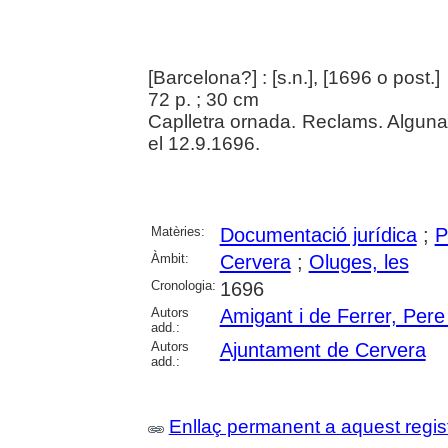
[Barcelona?] : [s.n.], [1696 o post.]
72 p. ; 30 cm
Caplletra ornada. Reclams. Alguna
el 12.9.1696.
Matèries:
Documentació jurídica
;
P
Àmbit:
Cervera
;
Oluges, les
Cronologia:
1696
Autors
Amigant i de Ferrer, Pere
add.:
Autors
Ajuntament de Cervera
add.:
Enllaç permanent a aquest regis