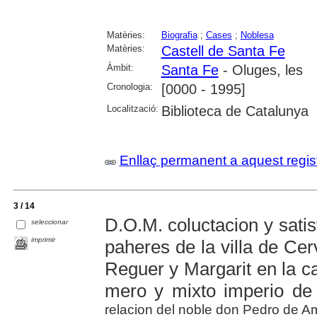
Matèries:
Biografia
;
Cases
;
Noblesa
Matèries:
Castell de Santa Fe
Àmbit:
Santa Fe
- Oluges, les
Cronologia:
[0000 - 1995]
Localització:
Biblioteca de Catalunya
Enllaç permanent a aquest regis
3 / 14
D.O.M. coluctacion y satis
seleccionar
imprimir
paheres de la villa de Cer
Reguer y Margarit en la ca
mero y mixto imperio de 
relacion del noble don Pedro de Ami