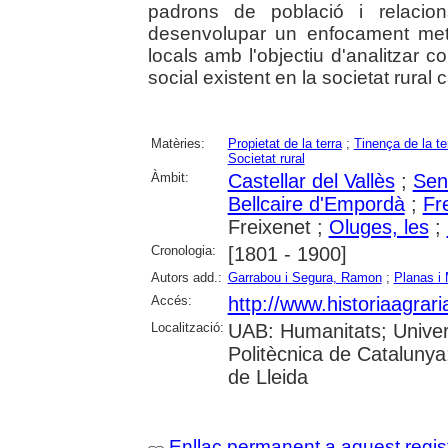
padrons de població i relacion
desenvolupar un enfocament meto
locals amb l'objectiu d'analitzar c
social existent en la societat rural 
Matèries:
Propietat de la terra
;
Tinença de la te
Societat rural
Àmbit:
Castellar del Vallès
;
Sen
Bellcaire d'Empordà
;
Fr
Freixenet ;
Oluges, les
;
Cronologia:
[1801 - 1900]
Autors add.:
Garrabou i Segura, Ramon
;
Planas i
Accés:
http://www.historiaagrar
Localització:
UAB: Humanitats; Univers
Politècnica de Catalunya;
de Lleida
Enllaç permanent a aquest regis