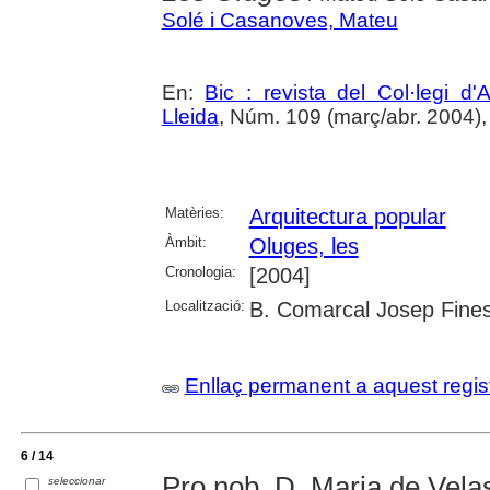
Solé i Casanoves, Mateu
En:
Bic : revista del Col·legi d'
Lleida
, Núm. 109 (març/abr. 2004),
Matèries:
Arquitectura popular
Àmbit:
Oluges, les
Cronologia:
[2004]
Localització:
B. Comarcal Josep Fines
Enllaç permanent a aquest regis
6 / 14
Pro nob. D. Maria de Vela
seleccionar