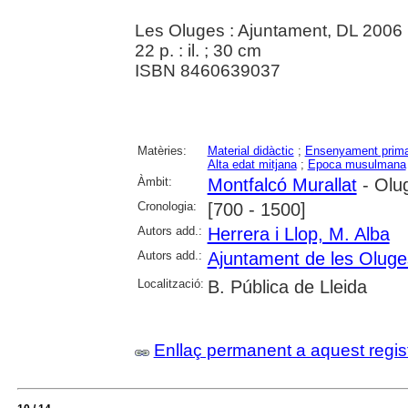
Les Oluges : Ajuntament, DL 2006
22 p. : il. ; 30 cm
ISBN 8460639037
Matèries:
Material didàctic
;
Ensenyament prima
Alta edat mitjana
;
Epoca musulmana
Àmbit:
Montfalcó Murallat
- Olug
Cronologia:
[700 - 1500]
Autors add.:
Herrera i Llop, M. Alba
Autors add.:
Ajuntament de les Oluge
Localització:
B. Pública de Lleida
Enllaç permanent a aquest regis