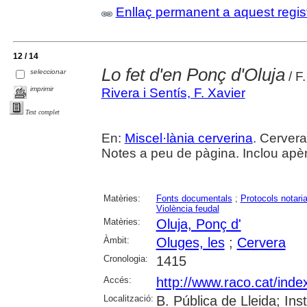
Enllaç permanent a aquest regis
12 / 14
Lo fet d'en Ponç d'Oluja
seleccionar
/ F
imprimir
Rivera i Sentís, F. Xavier
Text complet
En:
Miscel·lània cerverina
. Cervera
Notes a peu de pàgina. Inclou apè
Matèries:
Fonts documentals
;
Protocols notaria
Violència feudal
Matèries:
Oluja, Ponç d'
Àmbit:
Oluges, les
;
Cervera
Cronologia:
1415
Accés:
http://www.raco.cat/inde
Localització:
B. Pública de Lleida; I