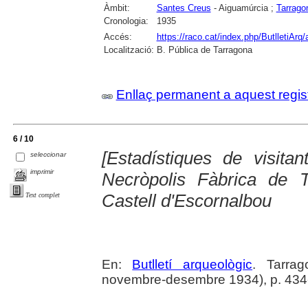
Àmbit:
Santes Creus
- Aiguamúrcia ;
Tarrago
Cronologia:
1935
Accés:
https://raco.cat/index.php/ButlletiArq/
Localització:
B. Pública de Tarragona
Enllaç permanent a aquest regis
6 / 10
[Estadístiques de visita
seleccionar
imprimir
Necròpolis Fàbrica de 
Castell d'Escornalbou
Text complet
En:
Butlletí arqueològic
. Tarrag
novembre-desembre 1934), p. 434