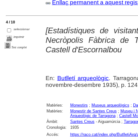
Enllaç permanent a aquest regis
4 / 10
[Estadístiques de visita
seleccionar
imprimir
Necròpolis Fàbrica de 
Castell d'Escornalbou
Text complet
En:
Butlletí arqueològic
. Tarragon
novembre-desembre 1935), p. 124
Matèries:
Monestirs
;
Museus arqueològics
;
Da
Matèries:
Monestir de Santes Creus
;
Museu i N
Arqueològic de Tarragona
;
Castell Mo
Àmbit:
Santes Creus
- Aiguamúrcia ;
Tarrago
Cronologia:
1935
Accés:
https://raco.cat/index.php/ButlletiArq/