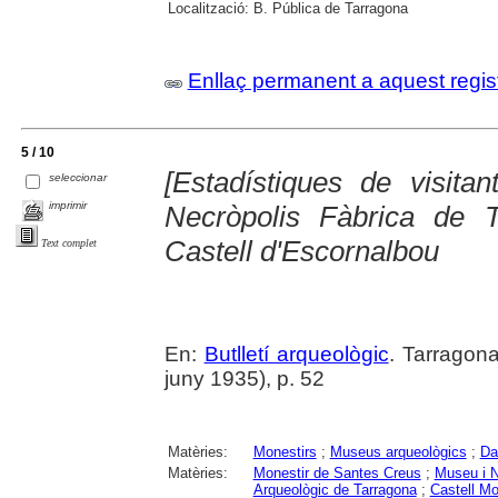
Localització:
B. Pública de Tarragona
Enllaç permanent a aquest regis
5 / 10
[Estadístiques de visita
seleccionar
imprimir
Necròpolis Fàbrica de 
Castell d'Escornalbou
Text complet
En:
Butlletí arqueològic
. Tarragona
juny 1935), p. 52
Matèries:
Monestirs
;
Museus arqueològics
;
Da
Matèries:
Monestir de Santes Creus
;
Museu i N
Arqueològic de Tarragona
;
Castell Mo