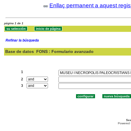
Enllaç permanent a aquest regis
página 1 de 1
Refinar la búsqueda
Base de datos
FONS : Formulario avanzado
Buscar:
1
2
3
Sea
Powered