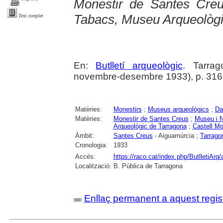
Monestir de Santes Cre
Tabacs, Museu Arqueològic
Text complet
En:
Butlletí arqueològic
. Tarrag
novembre-desembre 1933), p. 316
Matèries:
Monestirs
;
Museus arqueològics
;
Da
Matèries:
Monestir de Santes Creus
;
Museu i N
Arqueològic de Tarragona
;
Castell Mo
Àmbit:
Santes Creus
- Aiguamúrcia ;
Tarrago
Cronologia:
1933
Accés:
https://raco.cat/index.php/ButlletiArq/
Localització:
B. Pública de Tarragona
Enllaç permanent a aquest regis