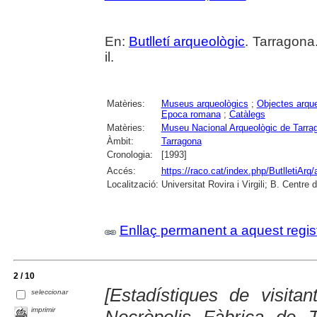
En:
Butlletí arqueològic
. Tarragona
il.
Matèries:
Museus arqueològics
;
Objectes arqu
Epoca romana
;
Catàlegs
Matèries:
Museu Nacional Arqueològic de Tarra
Àmbit:
Tarragona
Cronologia:
[1993]
Accés:
https://raco.cat/index.php/ButlletiArq/
Localització:
Universitat Rovira i Virgili; B. Centr
Enllaç permanent a aquest regis
2 / 10
[Estadístiques de visita
seleccionar
imprimir