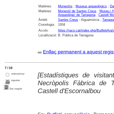
Matèries:
Monestirs
;
Museus arqueològics
;
Da
Matèries:
Monestir de Santes Creus
;
Museu i N
Arqueològic de Tarragona
;
Castell Mo
Àmbit:
Santes Creus
- Aiguamúrcia ;
Tarrago
Cronologia:
1934
Accés:
https://raco.cat/index.php/ButlletiArq/
Localització:
B. Pública de Tarragona
Enllaç permanent a aquest regis
7 / 10
[Estadístiques de visita
seleccionar
imprimir
Necròpolis Fàbrica de 
Castell d'Escornalbou
Text complet