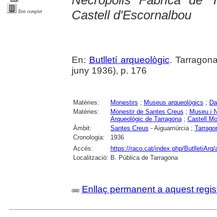
Necròpolis Fàbrica de 
Castell d'Escornalbou
Text complet
En:
Butlletí arqueològic
. Tarragona
juny 1936), p. 176
Matèries:
Monestirs
;
Museus arqueològics
;
Da
Matèries:
Monestir de Santes Creus
;
Museu i N
Arqueològic de Tarragona
;
Castell Mo
Àmbit:
Santes Creus
- Aiguamúrcia ;
Tarrago
Cronologia:
1936
Accés:
https://raco.cat/index.php/ButlletiArq/
Localització:
B. Pública de Tarragona
Enllaç permanent a aquest regis