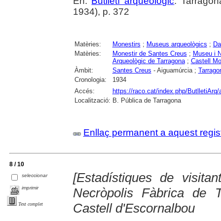
En:
Butlletí arqueològic
. Tarragon
1934), p. 372
Matèries:
Monestirs
;
Museus arqueològics
;
Da
Matèries:
Monestir de Santes Creus
;
Museu i N
Arqueològic de Tarragona
;
Castell Mo
Àmbit:
Santes Creus
- Aiguamúrcia ;
Tarrago
Cronologia:
1934
Accés:
https://raco.cat/index.php/ButlletiArq/
Localització:
B. Pública de Tarragona
Enllaç permanent a aquest regis
8 / 10
[Estadístiques de visita
seleccionar
imprimir
Necròpolis Fàbrica de 
Castell d'Escornalbou
Text complet