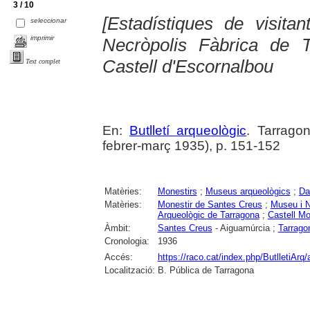
3 / 10
[Estadístiques de visita
seleccionar
imprimir
Necròpolis Fàbrica de 
Castell d'Escornalbou
Text complet
En:
Butlletí arqueològic
. Tarragon
febrer-març 1935), p. 151-152
Matèries:
Monestirs
;
Museus arqueològics
;
Da
Matèries:
Monestir de Santes Creus
;
Museu i N
Arqueològic de Tarragona
;
Castell Mo
Àmbit:
Santes Creus
- Aiguamúrcia ;
Tarrago
Cronologia:
1936
Accés:
https://raco.cat/index.php/ButlletiArq/
Localització:
B. Pública de Tarragona