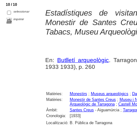
10 / 10
Estadístiques de visit
seleccionar
imprimir
Monestir de Santes Cre
Tabacs, Museu Arqueològic
En:
Butlletí arqueològic
. Tarragon
1933 1933), p. 260
Matèries:
Monestirs
;
Museus arqueològics
;
Da
Matèries:
Monestir de Santes Creus
;
Museu i N
Arqueològic de Tarragona
;
Castell Mo
Àmbit:
Santes Creus
- Aiguamúrcia ;
Tarrago
Cronologia:
[1933]
Localització:
B. Pública de Tarragona