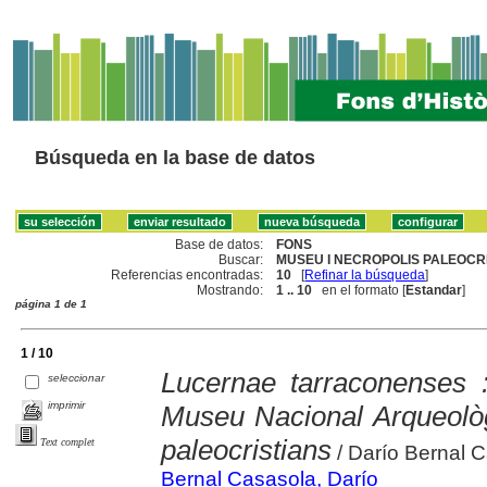
Búsqueda en la base de datos
Base de datos:
FONS
Buscar:
MUSEU I NECROPOLIS PALEOCR
Referencias encontradas:
10
[
Refinar la búsqueda
]
Mostrando:
1 .. 10
en el formato [
Estandar
]
página 1 de 1
1 / 10
Lucernae tarraconenses 
seleccionar
imprimir
Museu Nacional Arqueològ
paleocristians
Text complet
/ Darío Bernal 
Bernal Casasola, Darío