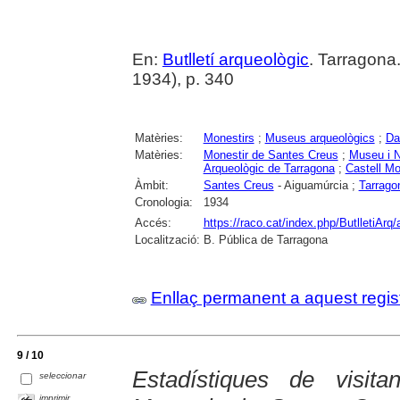
En:
Butlletí arqueològic
. Tarragona
1934), p. 340
Matèries:
Monestirs
;
Museus arqueològics
;
Da
Matèries:
Monestir de Santes Creus
;
Museu i N
Arqueològic de Tarragona
;
Castell Mo
Àmbit:
Santes Creus
- Aiguamúrcia ;
Tarrago
Cronologia:
1934
Accés:
https://raco.cat/index.php/ButlletiArq/
Localització:
B. Pública de Tarragona
Enllaç permanent a aquest regis
9 / 10
Estadístiques de visit
seleccionar
imprimir