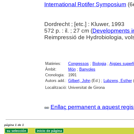
International Rotifer Symposium
(6è
Dordrecht ; [etc.] : Kluwer, 1993
572 p. : il. ; 27 cm (
Developments in
Reimpressió de Hydrobiologia, vol
Matèries:
Congressos
;
Biologia
;
Aigües superfi
Àmbit:
Món
;
Banyoles
Cronologia:
1991
Autors add.:
Gilbert, John
(Ed.) ;
Lubzens, Esther
(
Localització:
Universitat de Girona
Enllaç permanent a aquest regis
página 1 de 1