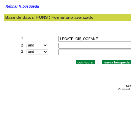
Refinar la búsqueda
Base de datos
FONS : Formulario avanzado
Buscar:
1
2
3
Sea
Powered