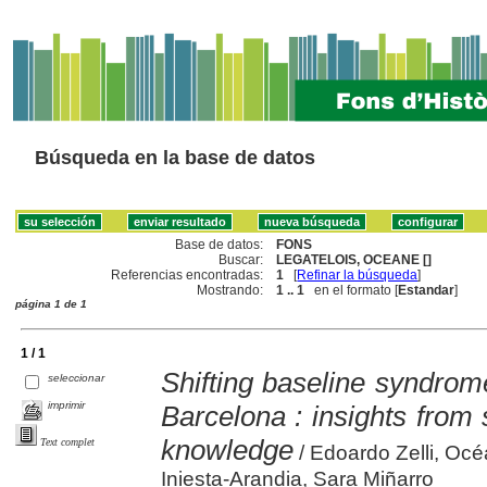
Búsqueda en la base de datos
Base de datos:
FONS
Buscar:
LEGATELOIS, OCEANE []
Referencias encontradas:
1
[
Refinar la búsqueda
]
Mostrando:
1 .. 1
en el formato [
Estandar
]
página 1 de 1
1 / 1
Shifting baseline syndrom
seleccionar
imprimir
Barcelona : insights from s
knowledge
Text complet
/ Edoardo Zelli, Océ
Iniesta-Arandia, Sara Miñarro