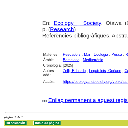
En:
Ecology _ Society
. Otawa (C
p. (
Research
)
Referències bibliogràfiques. Abstra
Matèries:
Pescadors
;
Mar
;
Ecologia
;
Pesca
;
R
Àmbit:
Barcelona
;
Mediterrània
Cronologia:
[2025]
Autors
Zelli, Edoardo
;
Legatelois, Océane
;
Ca
add.:
Accés:
https://ecologyandsociety.org/vol30/iss
Enllaç permanent a aquest regis
página 1 de 1