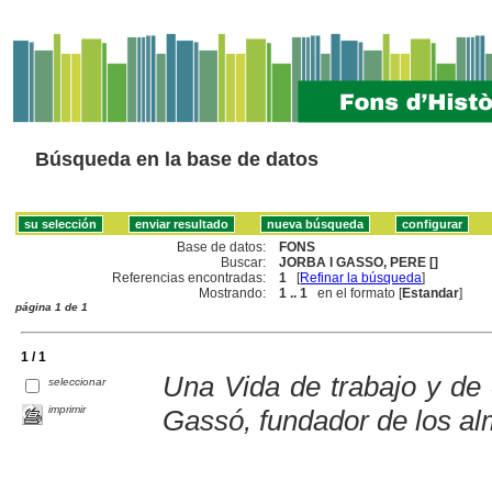
Búsqueda en la base de datos
Base de datos:
FONS
Buscar:
JORBA I GASSO, PERE []
Referencias encontradas:
1
[
Refinar la búsqueda
]
Mostrando:
1 .. 1
en el formato [
Estandar
]
página 1 de 1
1 / 1
Una Vida de trabajo y de
seleccionar
imprimir
Gassó, fundador de los a