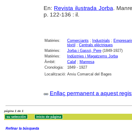
En:
Revista ilustrada Jorba
. Manr
p. 122-136 : il.
Matèries:
Comerciants
;
Industrials
;
Empresari
tèxtil
;
Centrals elèctriques
Matèries:
Jorba i Gassó, Pere
(1849-1927)
Matèries:
Indústries i Magatzems Jorba
Àmbit:
Calaf
;
Manresa
Cronologia:
1849 - 1927
Localització:
Arxiu Comarcal del Bages
Enllaç permanent a aquest regis
página 1 de 1
Refinar la búsqueda