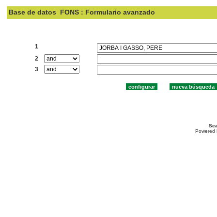
Base de datos
FONS : Formulario avanzado
Buscar:
1
2
3
Sea
Powered