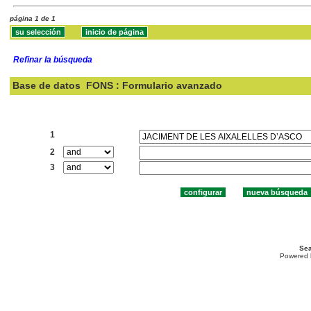
página 1 de 1
Refinar la búsqueda
Base de datos
FONS : Formulario avanzado
Buscar:
1
2
3
Sea
Powered