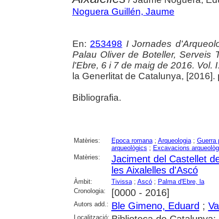
Noguera Guillén, Jaume
En:
253498
I Jornades d'Arqueolo
Palau Oliver de Boteller, Serveis T
l'Ebre, 6 i 7 de maig de 2016. Vol. I
la Generlitat de Catalunya, [2016]. p
Bibliografia.
Matèries:
Epoca romana
;
Arqueologia
;
Guerra 
arqueològics
;
Excavacions arqueològ
Matèries:
Jaciment del Castellet d
les Aixalelles d'Ascó
Àmbit:
Tivissa
;
Ascó
;
Palma d'Ebre, la
Cronologia:
[0000 - 2016]
Autors add.:
Ble Gimeno, Eduard
;
Va
Localització:
Biblioteca de Catalunya;