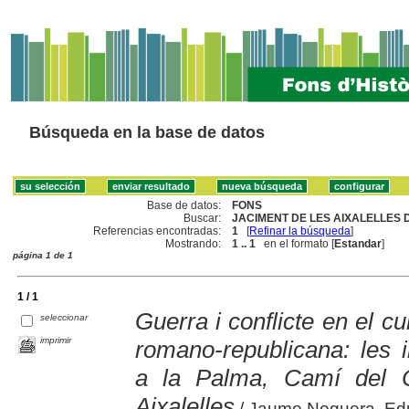
Búsqueda en la base de datos
Base de datos:
FONS
Buscar:
JACIMENT DE LES AIXALELLES D
Referencias encontradas:
1
[
Refinar la búsqueda
]
Mostrando:
1 .. 1
en el formato [
Estandar
]
página 1 de 1
1 / 1
Guerra i conflicte en el cu
seleccionar
imprimir
romano-republicana: les 
a la Palma, Camí del C
Aixalelles
/ Jaume Noguera, Edu