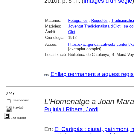
2010), p. 8 : il. (
Imatges d'un segle
Matèries:
Fotografies
;
Requetès
;
Tradicionali
Matèries:
Joventut Tradicionalista d'Olot i sa c
Àmbit:
Olot
Cronologia:
1912
Accés:
https://xac.gencat.cat/web/.content/
[exemplar complet]
Localització:
Biblioteca de Catalunya; B. Marià Vay
Enllaç permanent a aquest regis
3 / 47
L'Homenatge a Joan Mara
seleccionar
imprimir
Pujiula i Ribera, Jordi
Text complet
En:
El Cartipàs : ciutat, patrimoni,