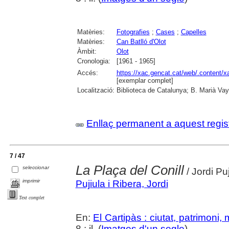
Matèries:
Fotografies
;
Cases
;
Capelles
Matèries:
Can Batlló d'Olot
Àmbit:
Olot
Cronologia:
[1961 - 1965]
Accés:
https://xac.gencat.cat/web/.content/
[exemplar complet]
Localització:
Biblioteca de Catalunya; B. Marià Vay
Enllaç permanent a aquest regis
7 / 47
La Plaça del Conill
seleccionar
/ Jordi Puj
imprimir
Pujiula i Ribera, Jordi
Text complet
En:
El Cartipàs : ciutat, patrimoni,
8 : il. (
Imatges d'un segle
)