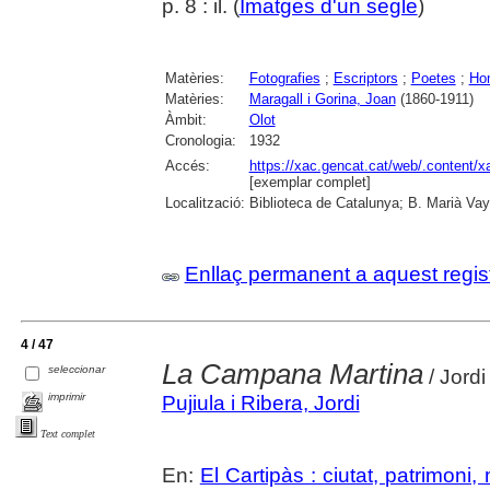
p. 8 : il. (
Imatges d'un segle
)
Matèries:
Fotografies
;
Escriptors
;
Poetes
;
Ho
Matèries:
Maragall i Gorina, Joan
(1860-1911)
Àmbit:
Olot
Cronologia:
1932
Accés:
https://xac.gencat.cat/web/.content/
[exemplar complet]
Localització:
Biblioteca de Catalunya; B. Marià Vay
Enllaç permanent a aquest regis
4 / 47
La Campana Martina
seleccionar
/ Jordi
imprimir
Pujiula i Ribera, Jordi
Text complet
En:
El Cartipàs : ciutat, patrimoni