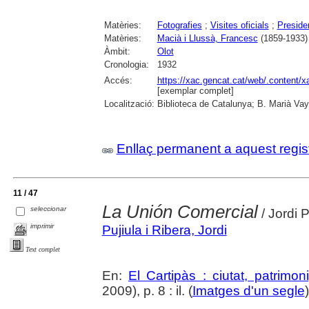
Matèries:
Fotografies
;
Visites oficials
;
Presiden
Matèries:
Macià i Llussà, Francesc
(1859-1933)
Àmbit:
Olot
Cronologia:
1932
Accés:
https://xac.gencat.cat/web/.content/
[exemplar complet]
Localització:
Biblioteca de Catalunya; B. Marià Vay
Enllaç permanent a aquest regis
11 / 47
La Unión Comercial
seleccionar
/ Jordi P
imprimir
Pujiula i Ribera, Jordi
Text complet
En:
El Cartipàs : ciutat, patrimo
2009), p. 8 : il. (
Imatges d'un segle