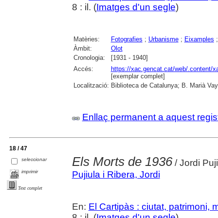
8 : il. (
Imatges d'un segle
)
Matèries:
Fotografies
;
Urbanisme
;
Eixamples
Àmbit:
Olot
Cronologia:
[1931 - 1940]
Accés:
https://xac.gencat.cat/web/.content/
[exemplar complet]
Localització:
Biblioteca de Catalunya; B. Marià Vay
Enllaç permanent a aquest regis
18 / 47
Els Morts de 1936
seleccionar
/ Jordi Puj
imprimir
Pujiula i Ribera, Jordi
Text complet
En:
El Cartipàs : ciutat, patrimoni,
8 : il. (
Imatges d'un segle
)