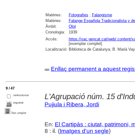
Matèries:
Fotografies
;
Falangisme
Matèries:
Falange Española Tradicionalista y 
Àmbit:
Olot
Cronologia:
1939
Accés:
https://xac.gencat.cat/web/.content/
[exemplar complet]
Localització:
Biblioteca de Catalunya; B. Marià Vay
Enllaç permanent a aquest regis
9 / 47
L'Agrupació núm. 15 d'Ind
seleccionar
imprimir
Pujiula i Ribera, Jordi
Text complet
En:
El Cartipàs : ciutat, patrimoni,
8 : il. (
Imatges d'un segle
)