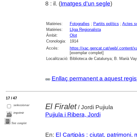
8 : il. (
Imatges d'un segle
)
Matèries:
Fotografies
;
Partits polítics
;
Actes so
Matèries:
Lliga Regionalista
Àmbit:
Olot
Cronologia:
1914
Accés:
https://xac.gencat.cat/web/.content/
[exemplar complet]
Localització:
Biblioteca de Catalunya; B. Marià Vay
Enllaç permanent a aquest regis
17 / 47
El Firalet
seleccionar
/ Jordi Pujiula
imprimir
Pujiula i Ribera, Jordi
Text complet
En:
El Cartipàs : ciutat, patrimoni,