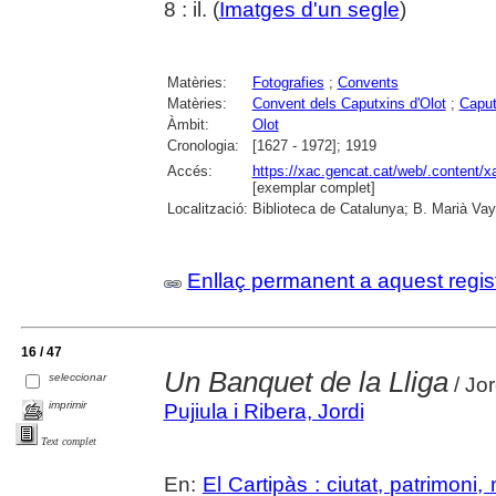
8 : il. (
Imatges d'un segle
)
Matèries:
Fotografies
;
Convents
Matèries:
Convent dels Caputxins d'Olot
;
Caput
Àmbit:
Olot
Cronologia:
[1627 - 1972]; 1919
Accés:
https://xac.gencat.cat/web/.content/
[exemplar complet]
Localització:
Biblioteca de Catalunya; B. Marià Vay
Enllaç permanent a aquest regis
16 / 47
Un Banquet de la Lliga
seleccionar
/ Jor
imprimir
Pujiula i Ribera, Jordi
Text complet
En:
El Cartipàs : ciutat, patrimoni