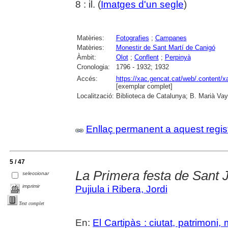
8 : il. (
Imatges d'un segle
)
Matèries:
Fotografies
;
Campanes
Matèries:
Monestir de Sant Martí de Canigó
Àmbit:
Olot
;
Conflent
;
Perpinyà
Cronologia:
1796 - 1932; 1932
Accés:
https://xac.gencat.cat/web/.content/
[exemplar complet]
Localització:
Biblioteca de Catalunya; B. Marià Vay
Enllaç permanent a aquest regis
5 / 47
La Primera festa de Sant J
seleccionar
imprimir
Pujiula i Ribera, Jordi
Text complet
En:
El Cartipàs : ciutat, patrimoni