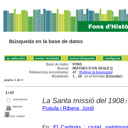
Búsqueda en la base de datos
Base de datos:
FONS
Buscar:
IMATGES D'UN SEGLE []
Referencias encontradas:
47
[
Refinar la búsqueda
]
Mostrando:
1 .. 20
en el formato [
Estandar
]
página 1 de 3
1 / 47
La Santa missió del 1908
seleccionar
/
imprimir
Pujiula i Ribera, Jordi
Text complet
En:
El Cartipàs : ciutat, patrimo