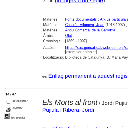
2 : il. (
Imatges d'un segle
)
Matèries:
Fonts documentals
;
Arxius particular
Matèries:
Casulà i Vilanova, Joan
(1918-1997) 
Matèries:
Arxiu Comarcal de la Garrotxa
Àmbit:
Olot
Cronologia:
[1869 - 1997]
Accés:
https://xac.gencat.cat/web/.content/
[exemplar complet]
Localització:
Biblioteca de Catalunya; B. Marià Vay
Enllaç permanent a aquest regis
14 / 47
Els Morts al front
seleccionar
/ Jordi Pujiu
imprimir
Pujiula i Ribera, Jordi
Text complet