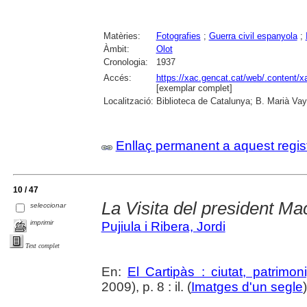
Matèries:
Fotografies
;
Guerra civil espanyola
;
Àmbit:
Olot
Cronologia:
1937
Accés:
https://xac.gencat.cat/web/.content/
[exemplar complet]
Localització:
Biblioteca de Catalunya; B. Marià Vay
Enllaç permanent a aquest regis
10 / 47
La Visita del president Ma
seleccionar
imprimir
Pujiula i Ribera, Jordi
Text complet
En:
El Cartipàs : ciutat, patrimo
2009), p. 8 : il. (
Imatges d'un segle