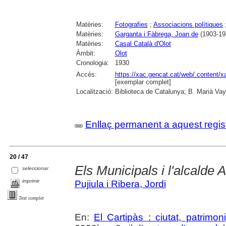
Matèries:
Fotografies
;
Associacions polítiques
Matèries:
Garganta i Fàbrega, Joan de
(1903-19
Matèries:
Casal Català d'Olot
Àmbit:
Olot
Cronologia:
1930
Accés:
https://xac.gencat.cat/web/.content/
[exemplar complet]
Localització:
Biblioteca de Catalunya; B. Marià Vay
Enllaç permanent a aquest regis
20 / 47
Els Municipals i l'alcalde
seleccionar
imprimir
Pujiula i Ribera, Jordi
Text complet
En:
El Cartipàs : ciutat, patrimo