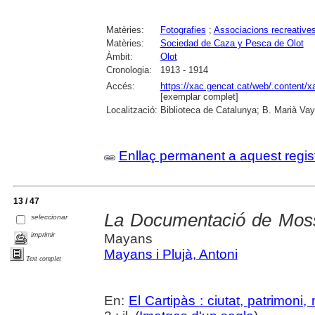
Matèries:
Fotografies
;
Associacions recreative
Matèries:
Sociedad de Caza y Pesca de Olot
Àmbit:
Olot
Cronologia:
1913 - 1914
Accés:
https://xac.gencat.cat/web/.content/
[exemplar complet]
Localització:
Biblioteca de Catalunya; B. Marià Vay
Enllaç permanent a aquest regis
13 / 47
La Documentació de Mos
seleccionar
imprimir
Mayans
Mayans i Plujà, Antoni
Text complet
En:
El Cartipàs : ciutat, patrimoni