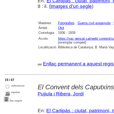
En:
El Cartipàs : ciutat, patrimoni
8 : il. (
Imatges d'un segle
)
Matèries:
Fotografies
;
Guerra civil espanyola
;
Àmbit:
Olot
Cronologia:
1936 - 1939
Accés:
https://xac.gencat.cat/web/.content/
[exemplar complet]
Localització:
Biblioteca de Catalunya; B. Marià Vay
Enllaç permanent a aquest regis
15 / 47
El Convent dels Caputxins
seleccionar
imprimir
Pujiula i Ribera, Jordi
Text complet
En:
El Cartipàs : ciutat, patrimoni