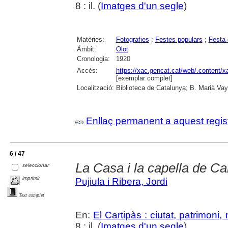
8 : il. (
Imatges d'un segle
)
Matèries:
Fotografies
;
Festes populars
;
Festa 
Àmbit:
Olot
Cronologia:
1920
Accés:
https://xac.gencat.cat/web/.content/
[exemplar complet]
Localització:
Biblioteca de Catalunya; B. Marià Vay
Enllaç permanent a aquest regis
6 / 47
La Casa i la capella de Ca
seleccionar
imprimir
Pujiula i Ribera, Jordi
Text complet
En:
El Cartipàs : ciutat, patrimoni
8 : il. (
Imatges d'un segle
)