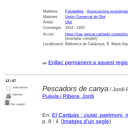
Matèries:
Fotografies
;
Associacions econòmiq
Matèries:
Unión Comercial de Olot
Àmbit:
Olot
Cronologia:
1914 - 1920
Accés:
https://xac.gencat.cat/web/.content/
[exemplar complet]
Localització:
Biblioteca de Catalunya; B. Marià Vay
Enllaç permanent a aquest regis
12 / 47
Pescadors de canya
seleccionar
/ Jordi 
imprimir
Pujiula i Ribera, Jordi
Text complet
En:
El Cartipàs : ciutat, patrimoni,
p. 8 : il. (
Imatges d'un segle
)