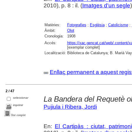
2010), p. 8 : il. (
Imatges d'un segle
Matèries:
Fotografies
;
Església
;
Catolicisme
;
Àmbit:
Olot
Cronologia:
1908
Accés:
https://xac.gencat.cat/web/.content/
[exemplar complet]
Localització:
Biblioteca de Catalunya; B. Marià Vay
Enllaç permanent a aquest regis
2 / 47
La Bandera del Requetè ol
seleccionar
imprimir
Pujiula i Ribera, Jordi
Text complet
En:
El Cartipàs : ciutat, patrimo