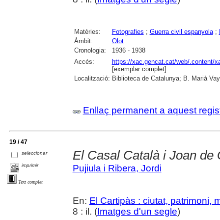
Matèries:
Fotografies
;
Guerra civil espanyola
;
Àmbit:
Olot
Cronologia:
1936 - 1938
Accés:
https://xac.gencat.cat/web/.content/
[exemplar complet]
Localització:
Biblioteca de Catalunya; B. Marià Vay
Enllaç permanent a aquest regis
19 / 47
El Casal Català i Joan de
seleccionar
imprimir
Pujiula i Ribera, Jordi
Text complet
En:
El Cartipàs : ciutat, patrimoni,
8 : il. (
Imatges d'un segle
)