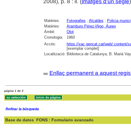
2008), p. 8 : il. (
Imatges d'un segle
Matèries:
Fotografies
;
Alcaldes
;
Policia munici
Matèries:
Aramburo Pérez-Iñigo, Áureo
Àmbit:
Olot
Cronologia:
1960
Accés:
https://xac.gencat.cat/web/.content/
[exemplar complet]
Localització:
Biblioteca de Catalunya; B. Marià Vay
Enllaç permanent a aquest regis
página 1 de 3
Refinar la búsqueda
Base de datos
FONS : Formulario avanzado