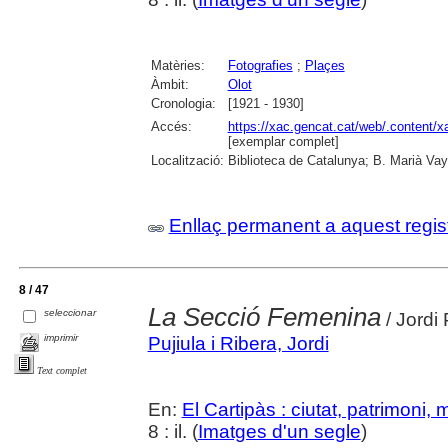
Matèries:
Fotografies
;
Plaçes
Àmbit:
Olot
Cronologia:
[1921 - 1930]
Accés:
https://xac.gencat.cat/web/.content/
[exemplar complet]
Localització:
Biblioteca de Catalunya; B. Marià Vay
Enllaç permanent a aquest regis
8 / 47
La Secció Femenina
seleccionar
/ Jordi 
imprimir
Pujiula i Ribera, Jordi
Text complet
En:
El Cartipàs : ciutat, patrimoni,
8 : il. (
Imatges d'un segle
)