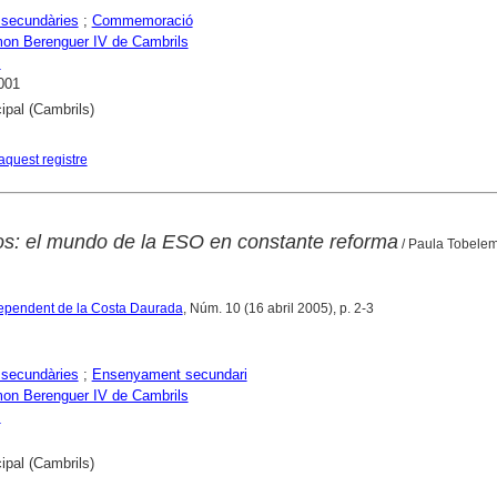
 secundàries
;
Commemoració
on Berenguer IV de Cambrils
s
001
ipal (Cambrils)
aquest registre
cos: el mundo de la ESO en constante reforma
/ Paula Tobele
ndependent de la Costa Daurada
, Núm. 10 (16 abril 2005), p. 2-3
 secundàries
;
Ensenyament secundari
on Berenguer IV de Cambrils
s
ipal (Cambrils)