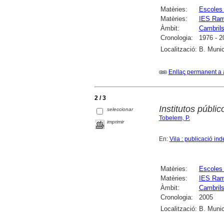
Matèries:
Escoles
Matèries:
IES Ram
Àmbit:
Cambril
Cronologia:
1976 - 2
Localització:
B. Munic
Enllaç permanent a 
2 / 3
Institutos públi
seleccionar
Tobelem, P.
imprimir
En:
Vila : publicació i
Matèries:
Escoles
Matèries:
IES Ram
Àmbit:
Cambril
Cronologia:
2005
Localització:
B. Munic