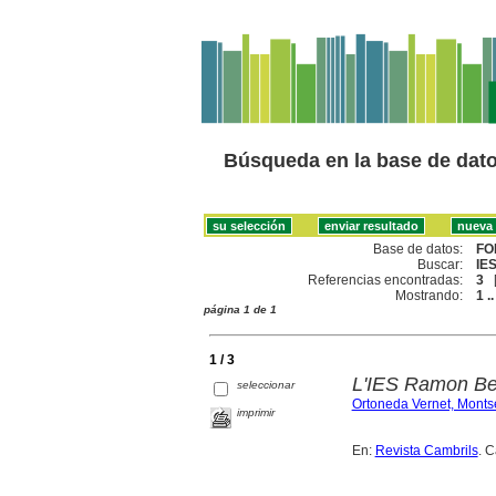
Búsqueda en la base de dat
Base de datos:
FO
Buscar:
IE
Referencias encontradas:
3
Mostrando:
1 ..
página 1 de 1
1 / 3
L'IES Ramon Be
seleccionar
Ortoneda Vernet, Montse
imprimir
En:
Revista Cambrils
. 