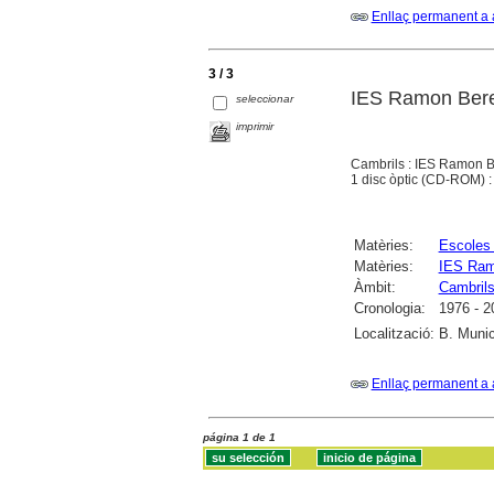
Enllaç permanent a 
3 / 3
IES Ramon Beren
seleccionar
imprimir
Cambrils : IES Ramon B
1 disc òptic (CD-ROM) : s
Matèries:
Escoles
Matèries:
IES Ram
Àmbit:
Cambril
Cronologia:
1976 - 2
Localització:
B. Munic
Enllaç permanent a 
página 1 de 1