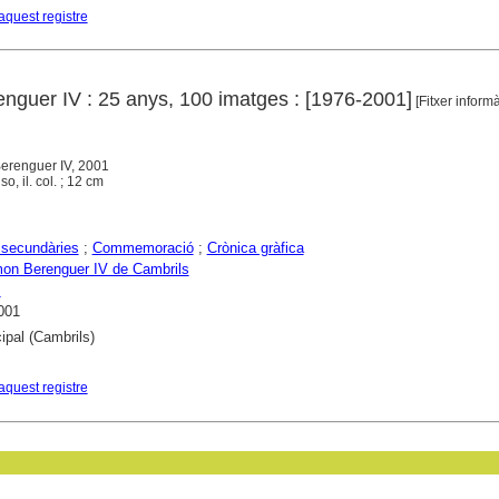
aquest registre
guer IV : 25 anys, 100 imatges : [1976-2001]
[Fitxer informà
erenguer IV, 2001
o, il. col. ; 12 cm
 secundàries
;
Commemoració
;
Crònica gràfica
on Berenguer IV de Cambrils
s
001
ipal (Cambrils)
aquest registre