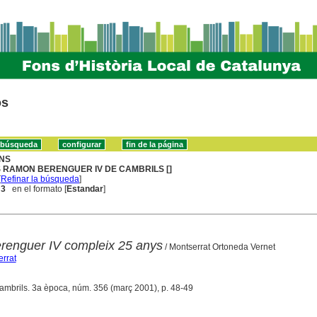
os
NS
S RAMON BERENGUER IV DE CAMBRILS []
[
Refinar la búsqueda
]
 3
en el formato [
Estandar
]
renguer IV compleix 25 anys
/ Montserrat Ortoneda Vernet
rrat
Cambrils. 3a època, núm. 356 (març 2001), p. 48-49