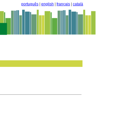
português
|
english
|
français
|
català