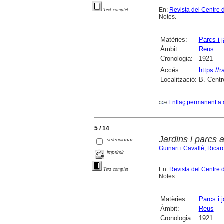
En:
Revista del Centre 
Text complet
Notes.
Matèries:
Parcs i j
Àmbit:
Reus
Cronologia:
1921
Accés:
https://
Localització:
B. Centr
Enllaç permanent a 
5 / 14
Jardins i parcs 
seleccionar
Guinart i Cavallé, Ricar
imprimir
En:
Revista del Centre 
Text complet
Notes.
Matèries:
Parcs i j
Àmbit:
Reus
Cronologia:
1921