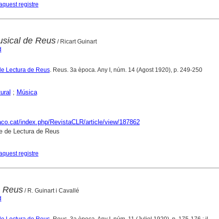
aquest registre
usical de Reus
/ Ricart Guinart
d
de Lectura de Reus
. Reus. 3a època. Any I, núm. 14 (Agost 1920), p. 249-250
ural
;
Música
raco.cat/index.php/RevistaCLR/article/view/187862
e de Lectura de Reus
aquest registre
e Reus
/ R. Guinart i Cavallé
d