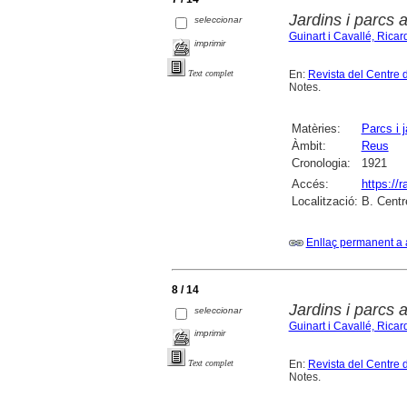
Jardins i parcs a
seleccionar
Guinart i Cavallé, Ricar
imprimir
En:
Revista del Centre 
Text complet
Notes.
Matèries:
Parcs i j
Àmbit:
Reus
Cronologia:
1921
Accés:
https://
Localització:
B. Centr
Enllaç permanent a 
8 / 14
Jardins i parcs 
seleccionar
Guinart i Cavallé, Ricar
imprimir
En:
Revista del Centre 
Text complet
Notes.