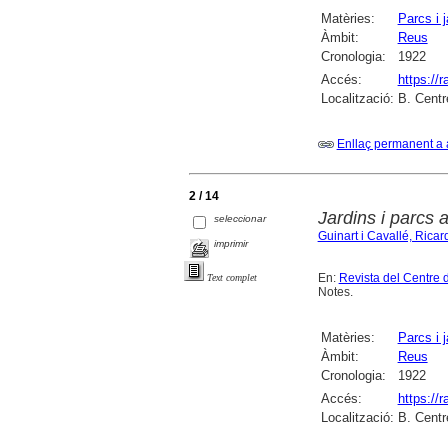
Matèries:
Parcs i j
Àmbit:
Reus
Cronologia:
1922
Accés:
https://
Localització:
B. Centr
Enllaç permanent a 
2 / 14
Jardins i parcs 
seleccionar
Guinart i Cavallé, Ricar
imprimir
En:
Revista del Centre 
Text complet
Notes.
Matèries:
Parcs i j
Àmbit:
Reus
Cronologia:
1922
Accés:
https://
Localització:
B. Centr