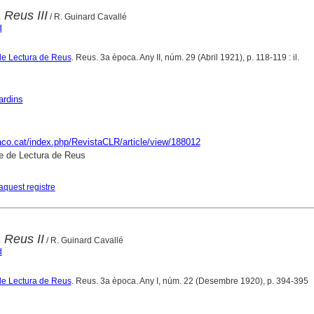
 Reus III
/ R. Guinard Cavallé
d
de Lectura de Reus
. Reus. 3a època. Any II, núm. 29 (Abril 1921), p. 118-119 : il.
ardins
raco.cat/index.php/RevistaCLR/article/view/188012
e de Lectura de Reus
aquest registre
a Reus II
/ R. Guinard Cavallé
d
de Lectura de Reus
. Reus. 3a època. Any I, núm. 22 (Desembre 1920), p. 394-395