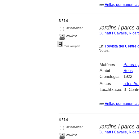
Enllaç permanent a 
3 / 14
Jardins i parcs 
seleccionar
Guinart i Cavallé, Ricar
imprimir
En:
Revista del Centre 
Text complet
Notes.
Matèries:
Parcs i j
Àmbit:
Reus
Cronologia:
1922
Accés:
https://
Localització:
B. Centr
Enllaç permanent a 
4 / 14
Jardins i parcs 
seleccionar
Guinart i Cavallé, Ricar
imprimir