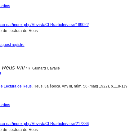
ardins
raco.cat/index.php/RevistaCLR/article/view/189022
e de Lectura de Reus
aquest registre
a Reus VIII
/ R. Guinard Cavallé
d
de Lectura de Reus
. Reus. 3a època. Any III, núm. 56 (maig 1922), p.118-119
ardins
raco.cat/index.php/RevistaCLR/article/view/217236
e de Lectura de Reus