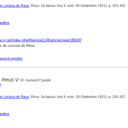
de Lectura de Reus
. Reus. 3a època. Any II, núm. 40 (Setembre 1921), p. 301-302
ardins
raco.cat/index.php/RevistaCLR/article/view/188187
e de Lectura de Reus
aquest registre
a Reus V
/ R. Guinard Cavallé
d
de Lectura de Reus
. Reus. 3a època. Any II, núm. 39 (Setembre 1921), p. 283-287 : i
ardins