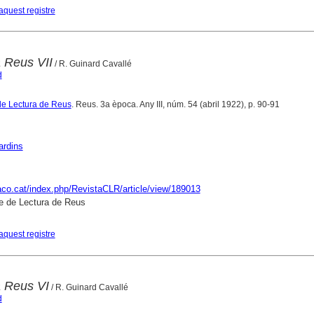
aquest registre
a Reus VII
/ R. Guinard Cavallé
d
de Lectura de Reus
. Reus. 3a època. Any III, núm. 54 (abril 1922), p. 90-91
ardins
raco.cat/index.php/RevistaCLR/article/view/189013
e de Lectura de Reus
aquest registre
a Reus VI
/ R. Guinard Cavallé
d