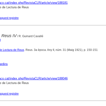
raco.cat/index.php/RevistaCLR/article/view/188181
e de Lectura de Reus
aquest registre
a Reus IV
/ R. Guinard Cavallé
d
de Lectura de Reus
. Reus. 3a època. Any II, núm. 31 (Maig 1921), p. 150-151
ardins
raco.cat/index.php/RevistaCLR/article/view/188046
e de Lectura de Reus
aquest registre