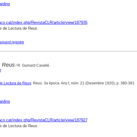
ardins
raco.cat/index.php/RevistaCLR/article/view/187935
e de Lectura de Reus
aquest registre
a Reus
/ R. Guinard Cavallé
d
de Lectura de Reus
. Reus. 3a època. Any I, núm. 21 (Desembre 1920), p. 380-381
ardins
raco.cat/index.php/RevistaCLR/article/view/187927
e de Lectura de Reus