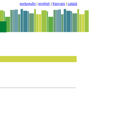
português
|
english
|
français
|
català