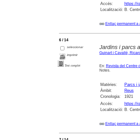
Accés:
https://
Localització:
B. Centr
Enllaç permanent a 
6 / 14
Jardins i parcs 
seleccionar
Guinart i Cavallé, Ricar
imprimir
En:
Revista del Centre 
Text complet
Notes.
Matèries:
Parcs i j
Àmbit:
Reus
Cronologia:
1921
Accés:
https://
Localització:
B. Centr
Enllaç permanent a 
7 / 14