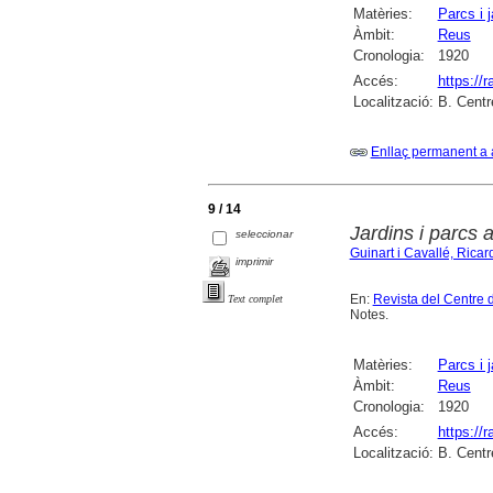
Matèries:
Parcs i j
Àmbit:
Reus
Cronologia:
1920
Accés:
https://
Localització:
B. Centr
Enllaç permanent a 
9 / 14
Jardins i parcs 
seleccionar
Guinart i Cavallé, Ricar
imprimir
En:
Revista del Centre 
Text complet
Notes.
Matèries:
Parcs i j
Àmbit:
Reus
Cronologia:
1920
Accés:
https://
Localització:
B. Centr