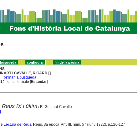
os
NS
INART I CAVALLE, RICARD []
[
Refinar la búsqueda
]
. 14
en el formato [
Estandar
]
 Reus IX i últim
/ R. Guinard Cavallé
d
de Lectura de Reus
. Reus. 3a època. Any III, núm. 57 (juny 1922), p.126-127