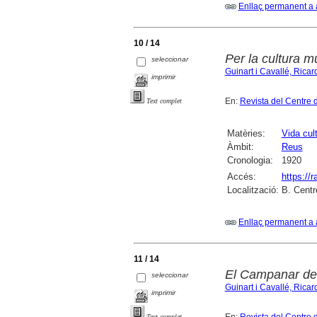
Enllaç permanent a 
10 / 14
Per la cultura m
seleccionar
Guinart i Cavallé, Ricar
imprimir
En:
Revista del Centre 
Text complet
Matèries:
Vida cult
Àmbit:
Reus
Cronologia:
1920
Accés:
https://
Localització:
B. Centr
Enllaç permanent a 
11 / 14
El Campanar d
seleccionar
Guinart i Cavallé, Ricar
imprimir
Text complet