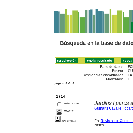
Búsqueda en la base de dat
Base de datos:
FO
Buscar:
GU
Referencias encontradas:
14
Mostrando:
1 .
página 1 de 1
1 / 14
Jardins i parcs a
seleccionar
Guinart i Cavallé, Ricar
imprimir
En:
Revista del Centre 
Text complet
Notes.