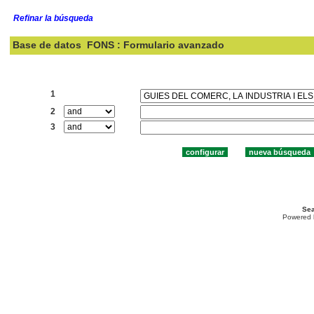
Refinar la búsqueda
Base de datos
FONS : Formulario avanzado
Buscar:
1
2
3
Sea
Powered