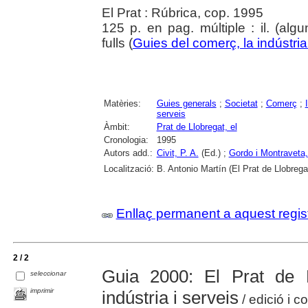
El Prat : Rúbrica, cop. 1995
125 p. en pag. múltiple : il. (alg
fulls (
Guies del comerç, la indústria 
Matèries:
Guies generals
;
Societat
;
Comerç
;
serveis
Àmbit:
Prat de Llobregat, el
Cronologia:
1995
Autors add.:
Civit, P. A.
(Ed.) ;
Gordo i Montraveta
Localització:
B. Antonio Martín (El Prat de Llobrega
Enllaç permanent a aquest regis
2 / 2
Guia 2000: El Prat de L
seleccionar
imprimir
indústria i serveis
/ edició i c