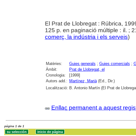
El Prat de Llobregat : Rúbrica, 199
125 p. en paginació múltiple : il. ; 2
comerç, la indústria i els serveis
)
Matèries:
Guies generals
;
Guies comercials
;
G
Àmbit:
Prat de Llobregat, el
Cronologia:
[1999]
Autors add.:
Martínez, Marià
(Ed., Dir.)
Localització:
B. Antonio Martín (El Prat de Llobrega
Enllaç permanent a aquest regis
página 1 de 1