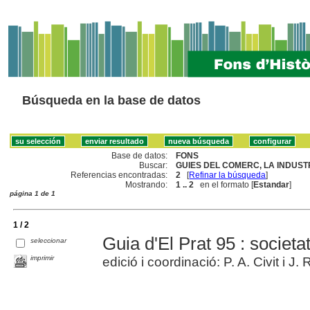
Búsqueda en la base de datos
Base de datos:
FONS
Buscar:
GUIES DEL COMERC, LA INDUSTRI
Referencias encontradas:
2
[
Refinar la búsqueda
]
Mostrando:
1 .. 2
en el formato [
Estandar
]
página 1 de 1
1 / 2
Guia d'El Prat 95 : societat
seleccionar
imprimir
edició i coordinació: P. A. Civit i J.