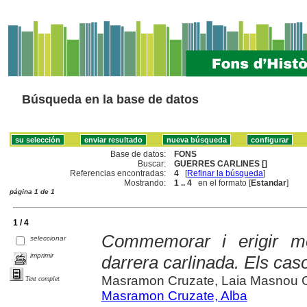
Búsqueda en la base de datos
Base de datos:
FONS
Buscar:
GUERRES CARLINES []
Referencias encontradas:
4
[
Refinar la búsqueda
]
Mostrando:
1 .. 4
en el formato [
Estandar
]
página 1 de 1
1 / 4
Commemorar i erigir m
seleccionar
imprimir
darrera carlinada. Els cas
Masramon Cruzate, Laia Masnou
Text complet
Masramon Cruzate, Alba