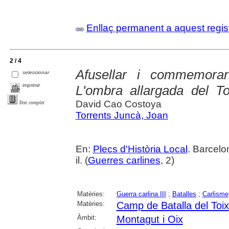
Enllaç permanent a aquest regis
2 / 4
Afusellar i commemora
seleccionar
imprimir
L'ombra allargada del To
David Cao Costoya
Text complet
Torrents Juncà, Joan
En:
Plecs d'Història Local
. Barcelo
il. (
Guerres carlines
, 2)
Matèries:
Guerra carlina III
;
Batalles
;
Carlisme
Matèries:
Camp de Batalla del Toix
Àmbit:
Montagut i Oix