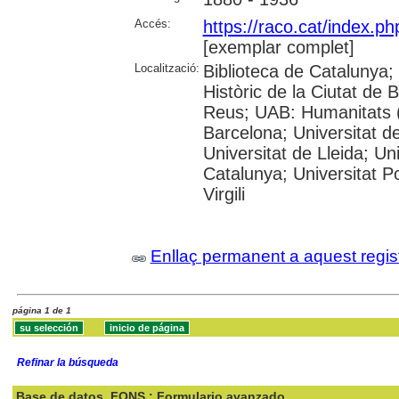
Accés:
https://raco.cat/index.p
[exemplar complet]
Localització:
Biblioteca de Catalunya;
Històric de la Ciutat de
Reus; UAB: Humanitats (
Barcelona; Universitat de
Universitat de Lleida; Un
Catalunya; Universitat P
Virgili
Enllaç permanent a aquest regis
página 1 de 1
Refinar la búsqueda
Base de datos
FONS : Formulario avanzado