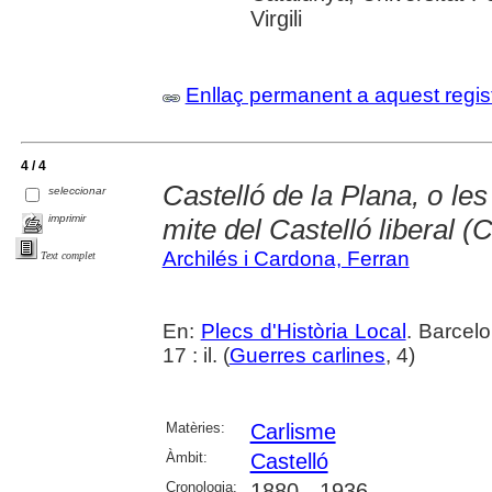
Virgili
Enllaç permanent a aquest regis
4 / 4
Castelló de la Plana, o les
seleccionar
imprimir
mite del Castelló liberal (
Archilés i Cardona, Ferran
Text complet
En:
Plecs d'Història Local
. Barcel
17 : il. (
Guerres carlines
, 4)
Matèries:
Carlisme
Àmbit:
Castelló
Cronologia:
1880 - 1936