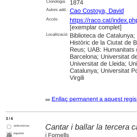
Cronologia:
1874
Autors add.:
Cao Costoya, David
Accés:
https://raco.cat/index.p
[exemplar complet]
Localització:
Biblioteca de Catalunya;
Històric de la Ciutat de
Reus; UAB: Humanitats (
Barcelona; Universitat de
Universitat de Lleida; Un
Catalunya; Universitat P
Virgili
Enllaç permanent a aquest regis
3 / 4
Cantar i ballar la tercera 
seleccionar
imprimir
i Fornells