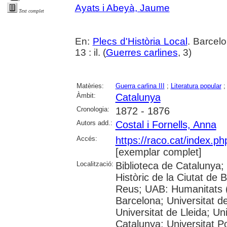
Ayats i Abeyà, Jaume
Text complet
En:
Plecs d'Història Local
. Barcel
13 : il. (
Guerres carlines
, 3)
Matèries:
Guerra carlina III
;
Literatura popular
Àmbit:
Catalunya
Cronologia:
1872 - 1876
Autors add.:
Costal i Fornells, Anna
Accés:
https://raco.cat/index.p
[exemplar complet]
Localització:
Biblioteca de Catalunya;
Històric de la Ciutat de
Reus; UAB: Humanitats (
Barcelona; Universitat de
Universitat de Lleida; Un
Catalunya; Universitat P