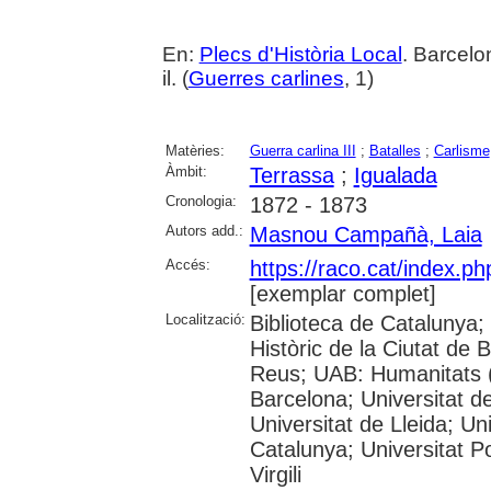
En:
Plecs d'Història Local
. Barcelo
il. (
Guerres carlines
, 1)
Matèries:
Guerra carlina III
;
Batalles
;
Carlisme
Àmbit:
Terrassa
;
Igualada
Cronologia:
1872 - 1873
Autors add.:
Masnou Campañà, Laia
Accés:
https://raco.cat/index.p
[exemplar complet]
Localització:
Biblioteca de Catalunya;
Històric de la Ciutat de
Reus; UAB: Humanitats (
Barcelona; Universitat de
Universitat de Lleida; Un
Catalunya; Universitat P
Virgili